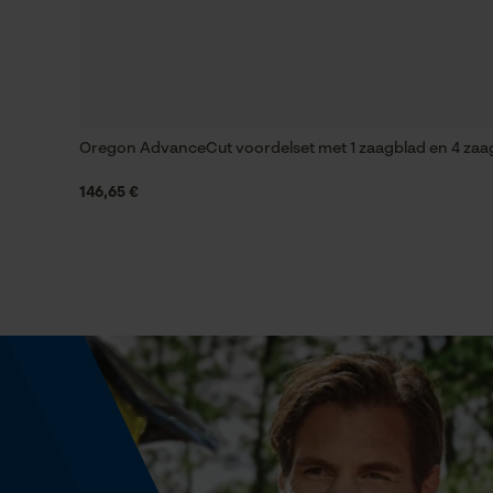
Versnipperfunctie
Nee
Oregon AdvanceCut voordelset met 1 zaagblad en 4 zaag
Schuine snede
Nee
146,65 €
Aandrijfschakeldikte mm
1.5 mm
Gereedschapsloze kettingwissel
Nee
Energie & vermogen