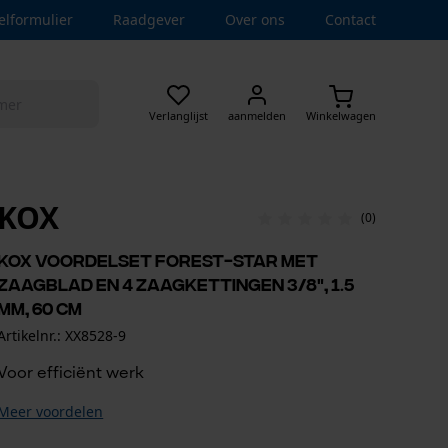
elformulier
Raadgever
Over ons
Contact
Verlanglijst
aanmelden
Winkelwagen
KOX
(0)
KOX voordelset Forest-star met
zaagblad en 4 zaagkettingen 3/8", 1.5
mm, 60 cm
Artikelnr.: XX8528-9
Voor efficiënt werk
Meer voordelen