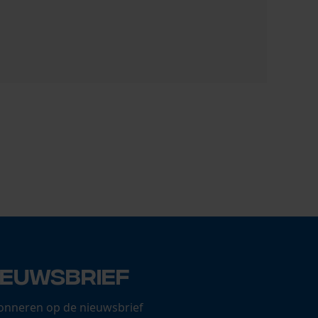
Oregon Dur
81,24 €
ieuwsbrief
onneren op de nieuwsbrief