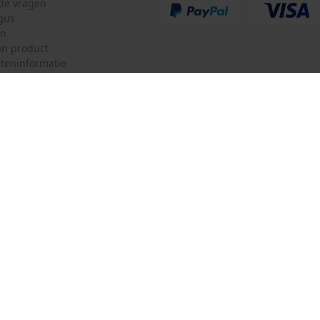
lde vragen
Haaks
gus
en
n product
teninformatie
mulier
Oregon Tool GmbH
ulier
KOX – Partners voor de Bosbouw 
f
Adres hoofdkantoor:
Lise-Meitner-Str. 4
herroepen
70736 Fellbach
Duitsland
Geen winkel!
Retouradres:
Beim Erlenwäldchen 14/2
71522 Backnang
Duitsland