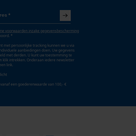
ne voorwaarden inzake gegevensbescherming
koord. *
t met persoonlijke tracking kunnen we u via
individuele aanbiedingen doen. Uw gegevens
eld met derden. U kunt uw toestemming te
en klik intrekken. Onderaan iedere newsletter
een link.
licht
 vanaf een goederenwaarde van 100,- €