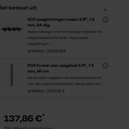
Set bestaat uit:
KOX zaagkettingen haaks 3/8", 1.5
mm, 84-dlg.
Haakse kettingen met rechthoekige snijtanden en
veiligheidsaandrijfschakels. Topprestatie
zaagkettingen .....
Artikelnr.: XX35KS84
KOX forest-star zaagblad 3/8", 1.5
mm, 60 cm
Geheel stalen zaagblad met wisselbaal baldhoofd
voor alle zaagwerkzaamheden. Aangeraden voor .....
Artikelnr.: XX5528-9
*
137,86 €
*Incl. btw excl.
verzendkosten