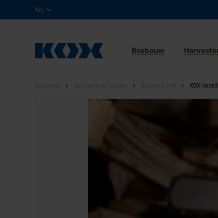
NL
Bosbouw
Harveste
Bosbouw
Kettingen en bladen
Spaartip 1+4
KOX voorde