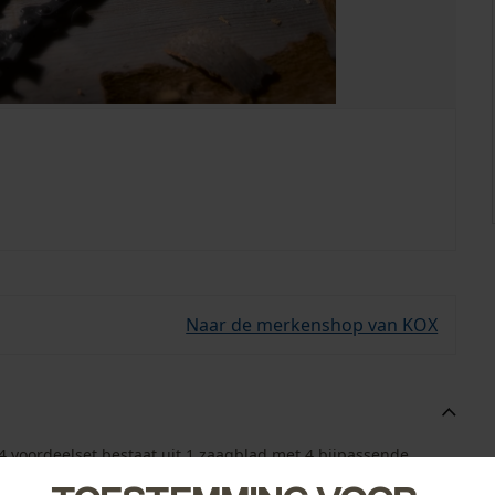
Naar de merkenshop van KOX
4 voordeelset bestaat uit 1 zaagblad met 4 bijpassende
g bij de hand!