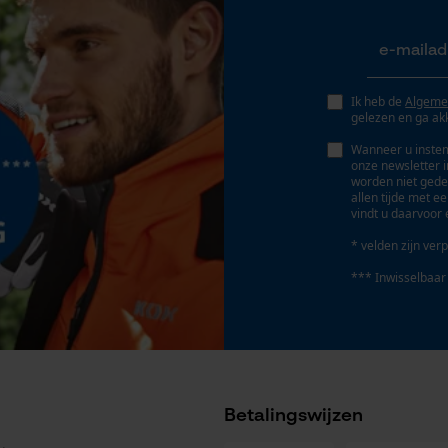
Geo-IP en gebruikersdetectie
Accu/batterij inbegrepen
YouTube-video's
Oplaadbare batterij/batterijen niet inbegrepen in
Google Maps
de levering
Ik heb de
Algeme
gelezen en ga ak
Wanneer u instem
Marketing Cookies
onze newsletter 
worden niet gede
allen tijde met e
vindt u daarvoor 
* velden zijn verp
Google Global Site Tag
*** Inwisselbaar
Microsoft Advertising Universal Event
Geleiderailtype
Tracking
Forest-Star
Survicate
Betalingswijzen
Kettingtype