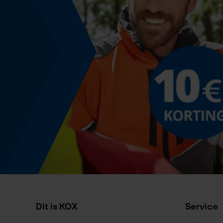
Accucapaciteitsaanduiding
Nee
Powerbankfunctie
Nee
Geleiderailspecificatie
Geleiderail-aansluiting
D009
Specificatie kettingzaag
Dit is KOX
Service
Model kettingzaag