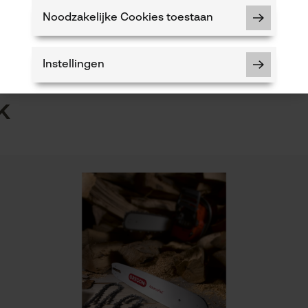
n
Product geschikt voor het hele jaar
Noodzakelijke Cookies toestaan
5
Instellingen
k
Noodzakelijke Cookies
Controleer instelling van cookies
Session ID
De keuze voor gegevensverwerking
opslaan
Econda Tag Manager
Eigenschap
lager risico op terugslag, trillingsarm