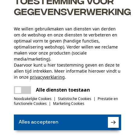
Toestemming voor
gegevensverwerking
We willen gebruikmaken van diensten van derden
out
om de webshop en onze diensten te verbeteren en
dhoofd volledig vervangen worden
optimaal vorm te geven (handige functies,
optimalisering webshop). Verder willen we reclame
rgaten in blad en ketting
maken voor onze producten (sociale
media/marketing).
Daarvoor kunt u hier toestemming geven en deze te
allen tijd intrekken. Meer informatie hierover vindt u
Aantal delen
in onze
privacyverklaring
.
5 st.
delen
Er is een fout opgetreden. Gelieve het
Alle diensten toestaan
opnieuw te proberen.
mail
 of gebreken opmerkt, aarzel dan niet om contact
Noodzakelijke Cookies
|
Statistische Cookies
|
Prestatie en
 66 of per e-mail op info-nl@kox.eu.
(0)
Artikelgewicht
functionele Cookies
|
Marketing Cookies
3150.0 g
Alles accepteren
Product aanbevelen
Seizoen