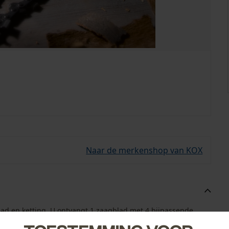
Naar de merkenshop van KOX
lad en ketting. U ontvangt 1 zaagblad met 4 bijpassende
g bij de hand.