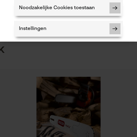
n
Product geschikt voor het hele jaar
Noodzakelijke Cookies toestaan
5
Instellingen
k
Noodzakelijke Cookies
Controleer instelling van cookies
Session ID
De keuze voor gegevensverwerking
opslaan
Econda Tag Manager
Eigenschap
lager risico op terugslag, trillingsarm