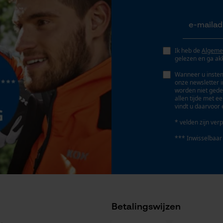
Geo-IP en gebruikersdetectie
Accu/batterij inbegrepen
YouTube-video's
Oplaadbare batterij/batterijen niet inbegrepen in
Google Maps
de levering
Ik heb de
Algeme
gelezen en ga ak
Wanneer u instem
Marketing Cookies
onze newsletter 
worden niet gede
allen tijde met e
vindt u daarvoor 
* velden zijn verp
Google Global Site Tag
*** Inwisselbaar
Microsoft Advertising Universal Event
Geleiderailtype
Tracking
Forest-Star
Survicate
Betalingswijzen
Kettingtype