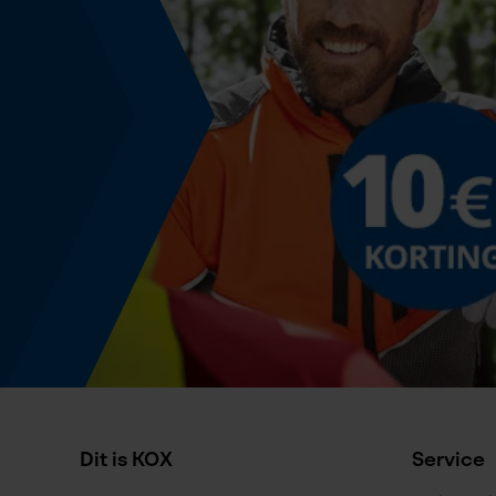
Accucapaciteitsaanduiding
Nee
Powerbankfunctie
Nee
Geleiderailspecificatie
Geleiderail-aansluiting
D009
Specificatie kettingzaag
Dit is KOX
Service
Model kettingzaag