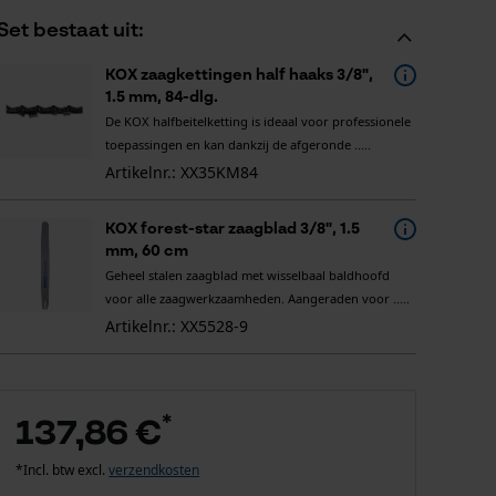
Set bestaat uit:
KOX zaagkettingen half haaks 3/8",
1.5 mm, 84-dlg.
De KOX halfbeitelketting is ideaal voor professionele
toepassingen en kan dankzij de afgeronde .....
Artikelnr.: XX35KM84
KOX forest-star zaagblad 3/8", 1.5
mm, 60 cm
Geheel stalen zaagblad met wisselbaal baldhoofd
voor alle zaagwerkzaamheden. Aangeraden voor .....
Artikelnr.: XX5528-9
*
137,86 €
*Incl. btw excl.
verzendkosten