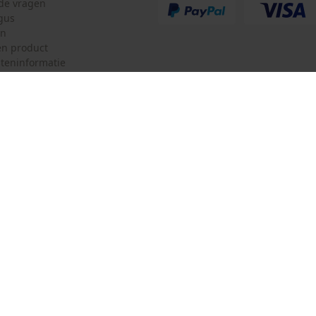
lde vragen
Half haaks
gus
en
n product
teninformatie
mulier
Oregon Tool GmbH
ulier
KOX – Partners voor de Bosbouw 
f
Adres hoofdkantoor:
Lise-Meitner-Str. 4
herroepen
70736 Fellbach
Duitsland
Geen winkel!
Retouradres:
Beim Erlenwäldchen 14/2
71522 Backnang
Duitsland