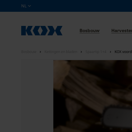
NL
Bosbouw
Harveste
Bosbouw
Kettingen en bladen
Spaartip 1+4
KOX voorde