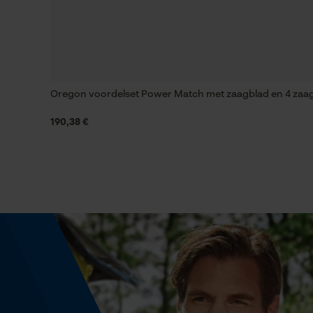
Versnipperfunctie
Nee
Oregon voordelset Power Match met zaagblad en 4 zaagk
Schuine snede
Nee
190,38 €
Aandrijfschakeldikte mm
1.5 mm
Gereedschapsloze kettingwissel
Nee
Energie & vermogen