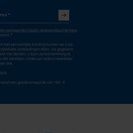
ne voorwaarden inzake gegevensbescherming
koord. *
t met persoonlijke tracking kunnen we u via
individuele aanbiedingen doen. Uw gegevens
eld met derden. U kunt uw toestemming te
en klik intrekken. Onderaan iedere newsletter
een link.
licht
 vanaf een goederenwaarde van 100,- €