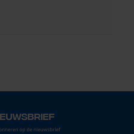
Oregon Adv
146,65 €
ieuwsbrief
onneren op de nieuwsbrief