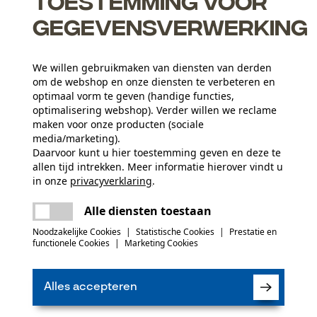
Toestemming voor
gegevensverwerking
We willen gebruikmaken van diensten van derden
out
om de webshop en onze diensten te verbeteren en
dhoofd volledig vervangen worden
optimaal vorm te geven (handige functies,
optimalisering webshop). Verder willen we reclame
rgaten in blad en ketting
maken voor onze producten (sociale
media/marketing).
Daarvoor kunt u hier toestemming geven en deze te
allen tijd intrekken. Meer informatie hierover vindt u
Aantal delen
in onze
privacyverklaring
.
5 st.
delen
Er is een fout opgetreden. Gelieve het
Alle diensten toestaan
opnieuw te proberen.
mail
 of gebreken opmerkt, aarzel dan niet om contact
Noodzakelijke Cookies
|
Statistische Cookies
|
Prestatie en
 66 of per e-mail op info-nl@kox.eu.
(0)
Artikelgewicht
functionele Cookies
|
Marketing Cookies
3150.0 g
Alles accepteren
Product aanbevelen
Seizoen