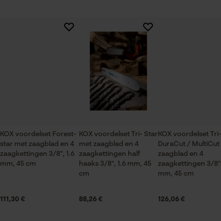
Session ID
De keuze voor
Branche
gegevensverwerking opslaan
Logistiek en transportsector, Bosbouw, Steden en
Er zijn nog geen beoordelingen beschikbaar
Econda Tag Manager
gemeenten, Tuin- en landschapsarchitectuur,
Wijnbouw, Fruitteelt, Landbouw
Statistische Cookies
Seizoen
Product geschikt voor het hele jaar
KOX voordelset Forest-
KOX voordelset Tri- Star
KOX voordelset Tri
star met zaagblad en 4
met zaagblad en 4
DuraCut / MultiCut
Econda Analytics
Leveringsomvang
zaagkettingen 3/8", 1.6
zaagkettingen half
zaagblad en 4
1 x zaagblad, 4 x zaagkettingen
Mouseflow Web Analytics Tool
mm, 45 cm
haaks 3/8", 1.6 mm, 45
zaagkettingen 3/8",
cm
mm, 45 cm
Fact-Finder Tracking
Grootte & afmetingen
111,30 €
88,26 €
126,06 €
Prestatie en functionele
Railslengte