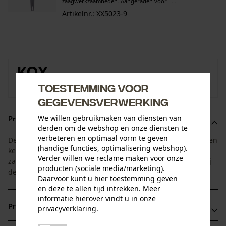
zaagwerkzaamheden. Aangeraden voor .....
Artikelnr.: XX5023-9
KOX
Toestemming voor
Naar de merkenshop van KOX
gegevensverwerking
We willen gebruikmaken van diensten van
Productomschrijving
derden om de webshop en onze diensten te
verbeteren en optimaal vorm te geven
Deze voordeelsets zijn afgestemd op de standtijd van blad en
(handige functies, optimalisering webshop).
ketting. U ontvangt 1 zaagblad met 4 bijpassende
Verder willen we reclame maken voor onze
zaagkettingen. Zo heeft u altijd een vervangende ketting bij
producten (sociale media/marketing).
de hand.
Daarvoor kunt u hier toestemming geven
en deze te allen tijd intrekken. Meer
informatie hierover vindt u in onze
Productvoordelen
privacyverklaring
.
delen