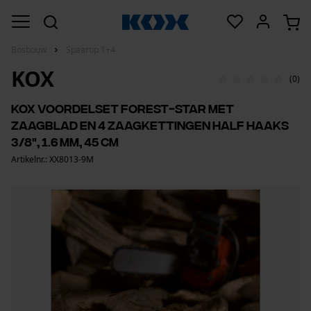
Bosbouw
Spaartip 1+4
KOX
(0)
KOX voordelset Forest-star met
zaagblad en 4 zaagkettingen half haaks
3/8", 1.6 mm, 45 cm
Artikelnr.: XX8013-9M