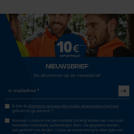
Cookies
Technische specificaties
Loop54 Personalization
Automatische kettingsmering
Gepersonaliseerde homepage
Nee
Opgeslagen winkelwagen
Persoonlijke begroeting
Eigenschap
Nieuwsbrief
Geo-IP en gebruikersdetectie
lange levensduur, licht, robuust, hoge snijprestaties,
Nu abonneren op de nieuwsbrief
YouTube-video's
hoge stabiliteit
Google Maps
Versnipperfunctie
Nee
Ik heb de
Algemene voorwaarden inzake gegevensbescherming
Marketing Cookies
gelezen en ga akkoord. *
Wanneer u instemt met persoonlijke tracking kunnen we u via onze
newsletter individuele aanbiedingen doen. Uw gegevens worden
Fasewisselaar
niet gedeeld met derden. U kunt uw toestemming te allen tijde met
Nee