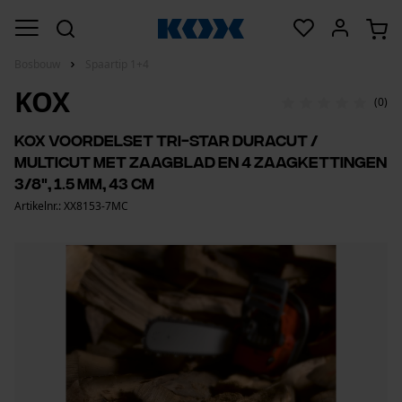
Bosbouw
Spaartip 1+4
KOX
(0)
KOX voordelset Tri-Star DuraCut /
MultiCut met zaagblad en 4 zaagkettingen
3/8", 1.5 mm, 43 cm
Artikelnr.: XX8153-7MC