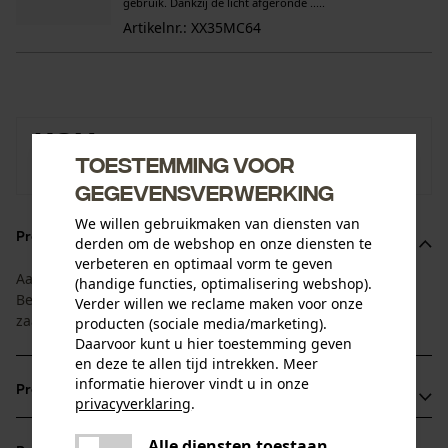
gebruik. Dankzij de licht afgeronde .....
Artikelnr.: XX35MC64
KOX
Toestemming voor
Naar de merkenshop van KOX
gegevensverwerking
We willen gebruikmaken van diensten van
Productomschrijving
derden om de webshop en onze diensten te
verbeteren en optimaal vorm te geven
Aangepast aan de levensduur van blad en ketting:
(handige functies, optimalisering webshop).
Bespaartip 1+4 bestaat uit 1 zaagblad en 4 bijpassende
Verder willen we reclame maken voor onze
zaagkettingen.
producten (sociale media/marketing).
Daarvoor kunt u hier toestemming geven
en deze te allen tijd intrekken. Meer
informatie hierover vindt u in onze
Productvoordelen
privacyverklaring
.
delen
U ontvangt de uitstekende kwaliteit van een van de
Alle diensten toestaan