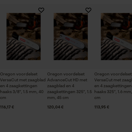
Session ID
De keuze voor
Branche
gegevensverwerking opslaan
Logistiek en transportsector, Bosbouw, Steden en
Er zijn nog geen beoordelingen beschikbaar
gemeenten, Tuin- en landschapsarchitectuur,
Econda Tag Manager
Wijnbouw, Fruitteelt, Landbouw
Statistische Cookies
Seizoen
Product geschikt voor het hele jaar
Oregon voordelset
Oregon voordelset
Oregon voordelset
VersaCut met zaagblad
AdvanceCut HD met
VersaCut met zaag
Leveringsomvang
Econda Analytics
en 4 zaagkettingen
zaagblad en 4
en 4 zaagkettingen
1 x zaagblad, 4 x zaagkettingen
haaks 3/8", 1.5 mm, 40
zaagkettingen 325", 1.5
haaks 325", 1.6 mm,
Mouseflow Web Analytics Tool
cm
mm, 45 cm
cm
Fact-Finder Tracking
116,17 €
120,04 €
113,95 €
Grootte & afmetingen
Railslengte
Prestatie en functionele
43 cm