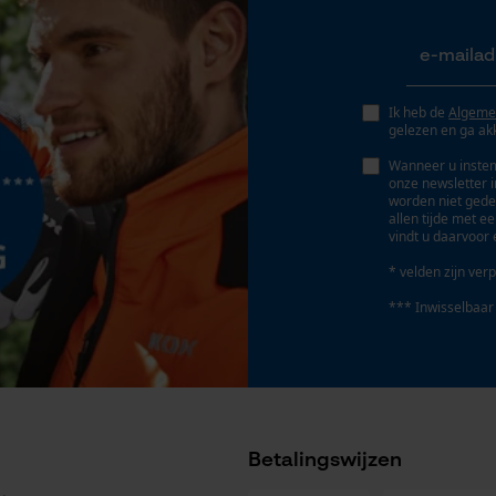
Geo-IP en gebruikersdetectie
YouTube-video's
Google Maps
Ik heb de
Algeme
gelezen en ga ak
Wanneer u instem
Accu/batterij inbegrepen
Marketing Cookies
onze newsletter 
Oplaadbare batterij/batterijen niet inbegrepen in
worden niet gede
allen tijde met e
de levering
vindt u daarvoor 
* velden zijn verp
Google Global Site Tag
*** Inwisselbaar
Microsoft Advertising Universal Event
Tracking
Survicate
Betalingswijzen
Geleiderailtype
Hobby