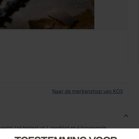
Naar de merkenshop van KOX
aartip 1+4 bestaat uit 1 zaagblad en 4 bijpassende