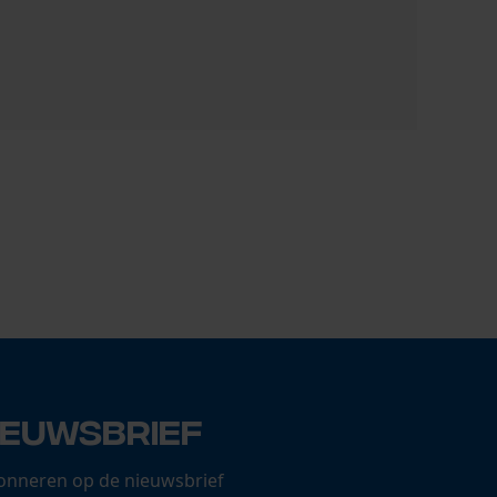
Oregon Sp
13,12 €
ieuwsbrief
onneren op de nieuwsbrief