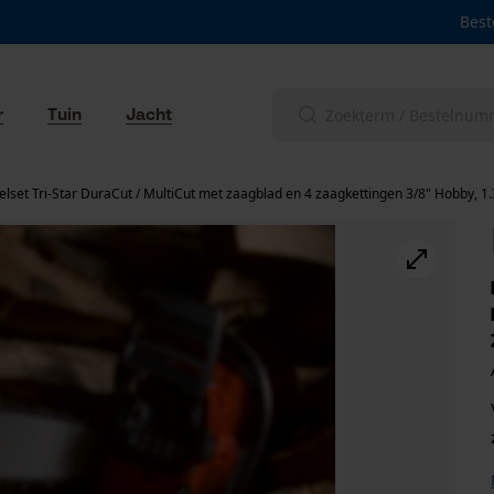
Best
r
Tuin
Jacht
lset Tri-Star DuraCut / MultiCut met zaagblad en 4 zaagkettingen 3/8" Hobby, 