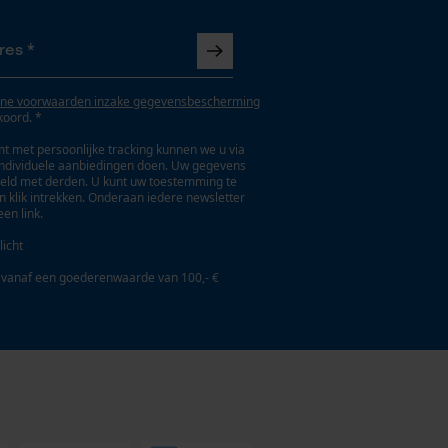
ne voorwaarden inzake gegevensbescherming
koord. *
t met persoonlijke tracking kunnen we u via
individuele aanbiedingen doen. Uw gegevens
eld met derden. U kunt uw toestemming te
en klik intrekken. Onderaan iedere newsletter
een link.
licht
 vanaf een goederenwaarde van 100,- €