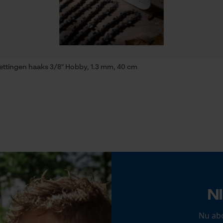
Statistische Cookies
stabiliteit
Versnipperfunctie
Econda Analytics
Nee
Mouseflow Web Analytics Tool
ettingen haaks 3/8" Hobby, 1.3 mm, 40 cm
Fact-Finder Tracking
Schuine snede
Nee
Prestatie en functionele Cookies
Aandrijfschakeldikte mm
1.3 mm
Loop54 Personalization
Gereedschapsloze kettingspanning
Gepersonaliseerde homepage
N
Nee
Opgeslagen winkelwagen
Nu ab
Persoonlijke begroeting