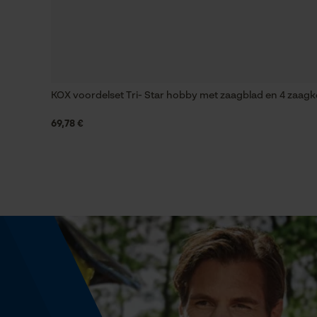
Instansing aandrijfschakel
91
KOX voordelset Tri- Star hobby met zaagblad en 4 zaagk
69,78 €
Fasewisselaar
Nee
Deling
3/8" hobby
Aandrijfschakeldikte/gleufbreedte
0.05 in