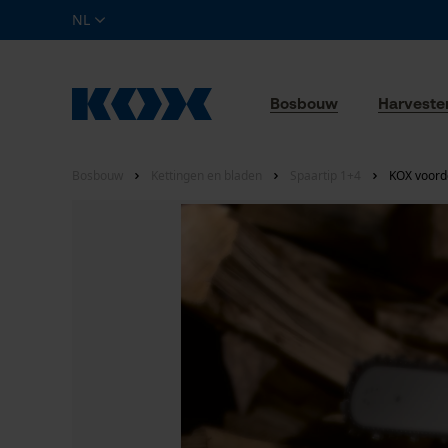
NL
Bosbouw
Harveste
Bosbouw
Kettingen en bladen
Spaartip 1+4
KOX voorde