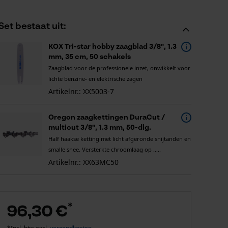
Set bestaat uit:
KOX Tri-star hobby zaagblad 3/8", 1.3
mm, 35 cm, 50 schakels
Zaagblad voor de professionele inzet, onwikkelt voor
lichte benzine- en elektrische zagen
Artikelnr.: XX5003-7
Oregon zaagkettingen DuraCut /
multicut 3/8", 1.3 mm, 50-dlg.
Half haakse ketting met licht afgeronde snijtanden en
smalle snee. Versterkte chroomlaag op .....
Artikelnr.: XX63MC50
*
96,30 €