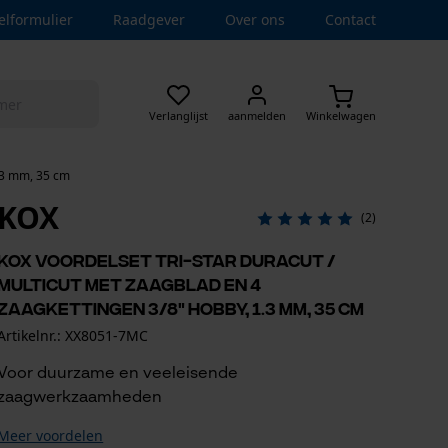
elformulier
Raadgever
Over ons
Contact
Verlanglijst
aanmelden
Winkelwagen
1.3 mm, 35 cm
KOX
(2)
KOX voordelset Tri-Star DuraCut /
MultiCut met zaagblad en 4
zaagkettingen 3/8" Hobby, 1.3 mm, 35 cm
Artikelnr.: XX8051-7MC
Voor duurzame en veeleisende
zaagwerkzaamheden
Meer voordelen