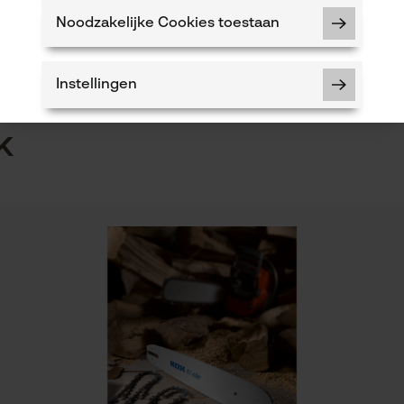
n
Product geschikt voor het hele jaar
Noodzakelijke Cookies toestaan
5
Instellingen
k
ad en 4 zaagkettingen 3/8" Hobby, 1.3 mm, 35 cm
Noodzakelijke Cookies
aste advies bij vragen.
Controleer instelling van cookies
Session ID
De keuze voor gegevensverwerking
opslaan
Econda Tag Manager
Eigenschap
lange levensduur, robuust, trillingsarm, hoge