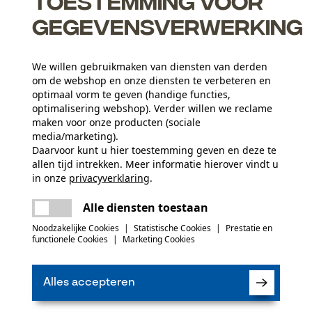
Toestemming voor
gegevensverwerking
We willen gebruikmaken van diensten van derden
t en geringe gewicht aan de silicium-staallegering
om de webshop en onze diensten te verbeteren en
dt waar ze nodig zijn, worden de zaagprestaties verhoogd en
optimaal vorm te geven (handige functies,
optimalisering webshop). Verder willen we reclame
maken voor onze producten (sociale
de smering bij de punt van het blad
media/marketing).
Daarvoor kunt u hier toestemming geven en deze te
allen tijd intrekken. Meer informatie hierover vindt u
Aantal delen
in onze
privacyverklaring
.
5 st.
delen
Er is een fout opgetreden. Gelieve het
Alle diensten toestaan
opnieuw te proberen.
mail
 of gebreken opmerkt, aarzel dan niet om contact
Noodzakelijke Cookies
|
Statistische Cookies
|
Prestatie en
 66 of per e-mail op info-nl@kox.eu.
(2)
Artikelgewicht
functionele Cookies
|
Marketing Cookies
1840.0 g
Alles accepteren
Product aanbevelen
Seizoen