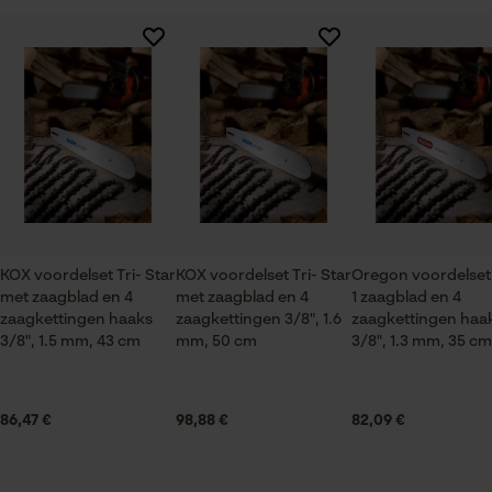
Session ID
De keuze voor
Branche
gegevensverwerking opslaan
Logistiek en transportsector, Bosbouw, Steden en
Er zijn nog geen beoordelingen beschikbaar
gemeenten, Tuin- en landschapsarchitectuur,
Econda Tag Manager
Wijnbouw, Fruitteelt, Landbouw
Statistische Cookies
Seizoen
Product geschikt voor het hele jaar
KOX voordelset Tri- Star
KOX voordelset Tri- Star
Oregon voordelset
met zaagblad en 4
met zaagblad en 4
1 zaagblad en 4
Leveringsomvang
Econda Analytics
zaagkettingen haaks
zaagkettingen 3/8", 1.6
zaagkettingen haa
1 x zaagblad, 4 x zaagkettingen
3/8", 1.5 mm, 43 cm
mm, 50 cm
3/8", 1.3 mm, 35 cm
Mouseflow Web Analytics Tool
Fact-Finder Tracking
Grootte & afmetingen
86,47 €
98,88 €
82,09 €
Railslengte
Prestatie en functionele
35 cm