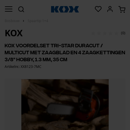
Bosbouw
Spaartip 1+4
KOX
(0)
KOX voordelset Tri-Star DuraCut /
MultiCut met zaagblad en 4 zaagkettingen
3/8" Hobby, 1.3 mm, 35 cm
Artikelnr.: XX8123-7MC