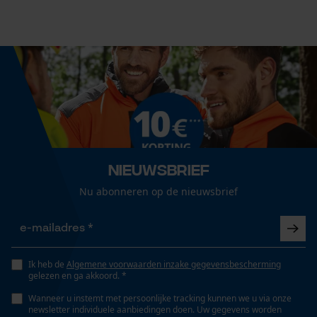
Cookies
Technische specificaties
Loop54 Personalization
Automatische kettingsmering
Gepersonaliseerde homepage
Nee
Opgeslagen winkelwagen
Persoonlijke begroeting
Eigenschap
Geo-IP en gebruikersdetectie
Nieuwsbrief
lange levensduur, licht, robuust, trillingsarm, hoge
YouTube-video's
snijprestaties, hoge stabiliteit
Nu abonneren op de nieuwsbrief
Google Maps
Versnipperfunctie
Nee
Marketing Cookies
Ik heb de
Algemene voorwaarden inzake gegevensbescherming
gelezen en ga akkoord. *
Wanneer u instemt met persoonlijke tracking kunnen we u via onze
Fasewisselaar
newsletter individuele aanbiedingen doen. Uw gegevens worden
Nee