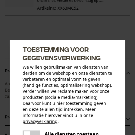
smalle snee. Versterkte chroomlaag op .....
Artikelnr.: XX63MC52
KOX
Toestemming voor
Naar de merkenshop van KOX
gegevensverwerking
We willen gebruikmaken van diensten van
Productomschrijving
derden om de webshop en onze diensten te
verbeteren en optimaal vorm te geven
Aangepast aan de levensduur van blad en ketting:
(handige functies, optimalisering webshop).
Bespaartip 1+4 bestaat uit 1 zaagblad en 4 bijpassende
Verder willen we reclame maken voor onze
zaagkettingen.
producten (sociale media/marketing).
Daarvoor kunt u hier toestemming geven
en deze te allen tijd intrekken. Meer
informatie hierover vindt u in onze
Productvoordelen
privacyverklaring
.
delen
Het KOX Tri-Star zaagblad combineert grote stabiliteit met
Alle diensten toestaan