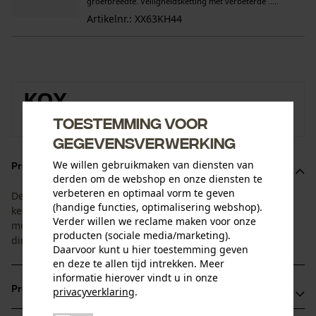
groefbreedte. Veiligheidsketting met verbeterde .....
Artikelnr.: XX63KH44
KOX
Toestemming voor
Naar de merkenshop van KOX
gegevensverwerking
We willen gebruikmaken van diensten van
Productomschrijving
derden om de webshop en onze diensten te
verbeteren en optimaal vorm te geven
Deze voordeelset is afgestemd op de standtijd van blad en
(handige functies, optimalisering webshop).
ketting. U ontvangt 1 blad met 4 bijpassende
Verder willen we reclame maken voor onze
motorzaagkettingen. Zo heeft u de vervangende ketting
producten (sociale media/marketing).
direct bij de hand.
Daarvoor kunt u hier toestemming geven
en deze te allen tijd intrekken. Meer
informatie hierover vindt u in onze
Productvoordelen
privacyverklaring
.
delen