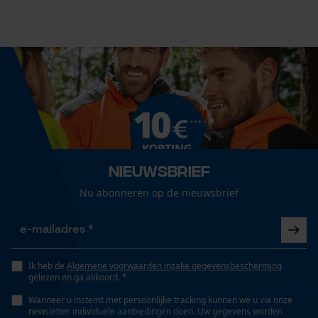
Cookies
30 cm
Technische specificaties
Loop54 Personalization
Gepersonaliseerde homepage
Automatische kettingsmering
Nee
Opgeslagen winkelwagen
Persoonlijke begroeting
Geo-IP en gebruikersdetectie
Eigenschap
Nieuwsbrief
lange levensduur, lager risico op terugslag, robuust
YouTube-video's
Nu abonneren op de nieuwsbrief
Google Maps
Instansing aandrijfschakel
E3
Marketing Cookies
Ik heb de
Algemene voorwaarden inzake gegevensbescherming
gelezen en ga akkoord. *
Versnipperfunctie
Wanneer u instemt met persoonlijke tracking kunnen we u via onze
newsletter individuele aanbiedingen doen. Uw gegevens worden
Nee