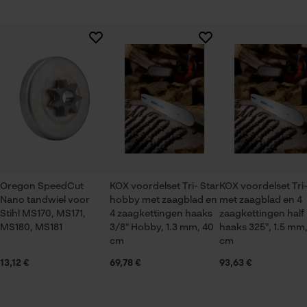
Session ID
De keuze voor
Branche
gegevensverwerking opslaan
Logistiek en transportsector, Bosbouw, Steden en
Er zijn nog geen beoordelingen beschikbaar
Econda Tag Manager
gemeenten, Tuin- en landschapsarchitectuur,
Wijnbouw, Fruitteelt, Landbouw
Statistische Cookies
Seizoen
Product geschikt voor het hele jaar
Oregon SpeedCut
KOX voordelset Tri- Star
KOX voordelset Tri-
Nano tandwiel voor
hobby met zaagblad en
met zaagblad en 4
Econda Analytics
Leveringsomvang
Stihl MS170, MS171,
4 zaagkettingen haaks
zaagkettingen half
1 x zaagblad, 4 x zaagkettingen
Mouseflow Web Analytics Tool
MS180, MS181
3/8" Hobby, 1.3 mm, 40
haaks 325", 1.5 mm,
cm
cm
Fact-Finder Tracking
13,12 €
69,78 €
93,63 €
Grootte & afmetingen
Prestatie en functionele
Railslengte