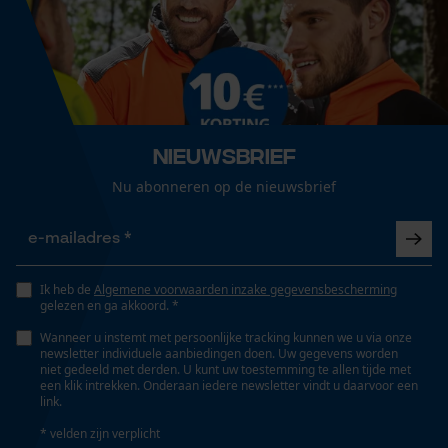
Loop54 Personalization
Technische specificaties
Gepersonaliseerde homepage
Automatische kettingsmering
Opgeslagen winkelwagen
Nee
Nieuwsbrief
Persoonlijke begroeting
Nu abonneren op de nieuwsbrief
Geo-IP en gebruikersdetectie
Eigenschap
YouTube-video's
lange levensduur, licht, robuust, betrouwbaar, hoge
Google Maps
snijprestaties
Ik heb de
Algemene voorwaarden inzake gegevensbescherming
gelezen en ga akkoord. *
Instansing aandrijfschakel
Marketing Cookies
Wanneer u instemt met persoonlijke tracking kunnen we u via onze
D6
newsletter individuele aanbiedingen doen. Uw gegevens worden
niet gedeeld met derden. U kunt uw toestemming te allen tijde met
een klik intrekken. Onderaan iedere newsletter vindt u daarvoor een
link.
Versnipperfunctie
Google Global Site Tag
* velden zijn verplicht
Nee