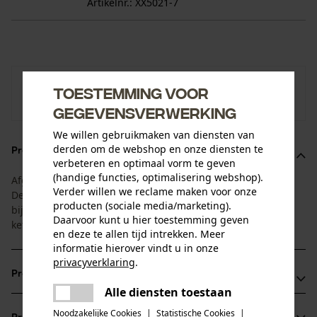
Artikelnr.: XX5021-7
KOX
Toestemming voor
Naar de merkenshop van KOX
gegevensverwerking
We willen gebruikmaken van diensten van
derden om de webshop en onze diensten te
Productomschrijving
verbeteren en optimaal vorm te geven
(handige functies, optimalisering webshop).
Afgestemd op de standtijd van zaagblad en zaagketting.
Verder willen we reclame maken voor onze
Deze 1+4 voordeelset bestaat uit 1 zaagblad met 4
producten (sociale media/marketing).
bijpassende kettingen. Zo heeft u altijd een vervangende
Daarvoor kunt u hier toestemming geven
ketting bij de hand!
en deze te allen tijd intrekken. Meer
informatie hierover vindt u in onze
privacyverklaring
.
Productvoordelen
delen
Alle diensten toestaan
Er is een fout opgetreden. Gelieve
delen
Lichter dan zaagbladen van massief staal
het opnieuw te proberen.
Noodzakelijke Cookies
|
Statistische Cookies
|