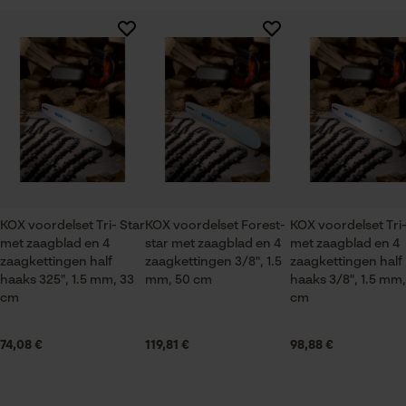
Session ID
Branche
De keuze voor
gegevensverwerking opslaan
Logistiek en transportsector, Bosbouw, Steden en
Er zijn nog geen beoordelingen beschikbaar
gemeenten, Tuin- en landschapsarchitectuur,
Econda Tag Manager
Wijnbouw, Fruitteelt, Landbouw
Statistische Cookies
Seizoen
Product geschikt voor het hele jaar
KOX voordelset Tri- Star
KOX voordelset Forest-
KOX voordelset Tri-
met zaagblad en 4
star met zaagblad en 4
met zaagblad en 4
Leveringsomvang
Econda Analytics
zaagkettingen half
zaagkettingen 3/8", 1.5
zaagkettingen half
1 x zaagblad, 4 x zaagkettingen
haaks 325", 1.5 mm, 33
mm, 50 cm
haaks 3/8", 1.5 mm,
Mouseflow Web Analytics Tool
cm
cm
Fact-Finder Tracking
Grootte & afmetingen
74,08 €
119,81 €
98,88 €
Railslengte
Prestatie en functionele
33 cm