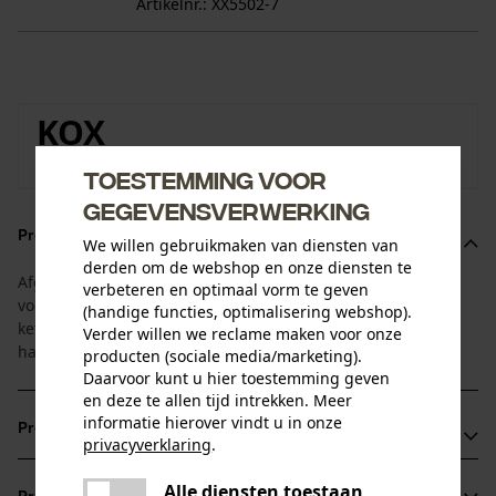
Artikelnr.: XX5502-7
KOX
Naar de merkenshop van KOX
Toestemming voor
gegevensverwerking
Productomschrijving
We willen gebruikmaken van diensten van
derden om de webshop en onze diensten te
Afgestemd op de standtijd van blad en ketting. Deze 1+4
verbeteren en optimaal vorm te geven
voordeelset bestaat uit een zaagblad met 4 bijpassende
(handige functies, optimalisering webshop).
kettingen. Zo heeft u altijd een vervangende ketting bij de
Verder willen we reclame maken voor onze
hand!
producten (sociale media/marketing).
Daarvoor kunt u hier toestemming geven
en deze te allen tijd intrekken. Meer
informatie hierover vindt u in onze
Productvoordelen
privacyverklaring
.
delen
Lichter dan bladen van massief staal
Alle diensten toestaan