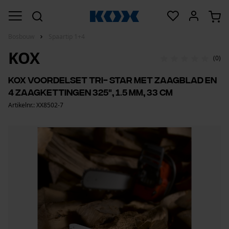
Bosbouw
Spaartip 1+4
KOX
(0)
KOX voordelset Tri- Star met zaagblad en
4 zaagkettingen 325", 1.5 mm, 33 cm
Artikelnr.: XX8502-7