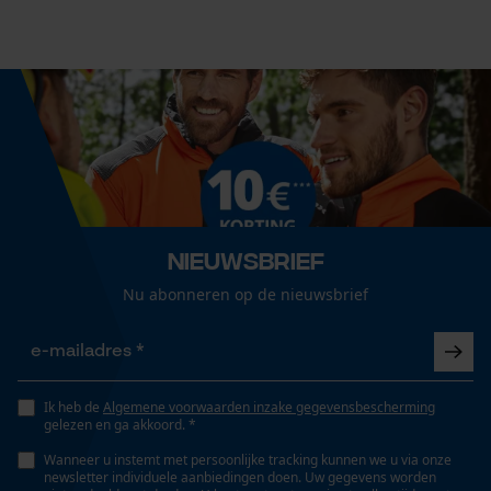
Cookies
Technische specificaties
Loop54 Personalization
Automatische kettingsmering
Gepersonaliseerde homepage
Nee
Opgeslagen winkelwagen
Persoonlijke begroeting
Eigenschap
Geo-IP en gebruikersdetectie
Nieuwsbrief
lange levensduur, licht, robuust, hoge snijprestaties,
YouTube-video's
hoge stabiliteit
Nu abonneren op de nieuwsbrief
Google Maps
Versnipperfunctie
Nee
Marketing Cookies
Ik heb de
Algemene voorwaarden inzake gegevensbescherming
gelezen en ga akkoord. *
Wanneer u instemt met persoonlijke tracking kunnen we u via onze
Fasewisselaar
newsletter individuele aanbiedingen doen. Uw gegevens worden
Nee