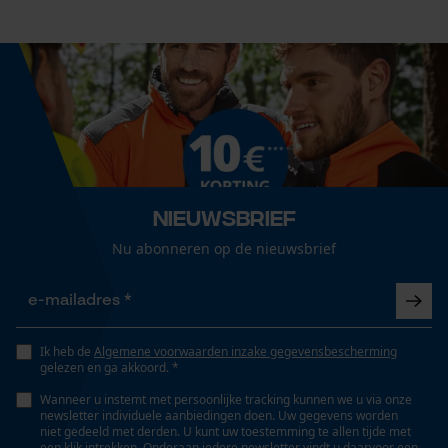
Cookies
Technische specificaties
Loop54 Personalization
Automatische kettingsmering
Gepersonaliseerde homepage
Nee
Opgeslagen winkelwagen
Persoonlijke begroeting
Eigenschap
Nieuwsbrief
Geo-IP en gebruikersdetectie
lange levensduur, licht, robuust, hoge snijprestaties,
Nu abonneren op de nieuwsbrief
YouTube-video's
hoge stabiliteit
Google Maps
Versnipperfunctie
Nee
Ik heb de
Algemene voorwaarden inzake gegevensbescherming
Marketing Cookies
gelezen en ga akkoord. *
Wanneer u instemt met persoonlijke tracking kunnen we u via onze
newsletter individuele aanbiedingen doen. Uw gegevens worden
Fasewisselaar
niet gedeeld met derden. U kunt uw toestemming te allen tijde met
Nee
een klik intrekken. Onderaan iedere newsletter vindt u daarvoor een