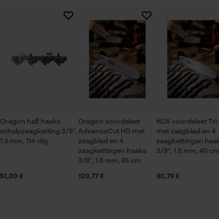
Session ID
Branche
De keuze voor
gegevensverwerking opslaan
Logistiek en transportsector, Bosbouw, Steden en
Er zijn nog geen beoordelingen beschikbaar
gemeenten, Tuin- en landschapsarchitectuur,
Econda Tag Manager
Wijnbouw, Fruitteelt, Landbouw
Statistische Cookies
Seizoen
Product geschikt voor het hele jaar
Oregon half haaks
Oregon voordelset
KOX voordelset Tri-
schulpzaagketting 3/8",
AdvanceCut HD met
met zaagblad en 4
Leveringsomvang
Econda Analytics
1.6 mm, 114-dlg.
zaagblad en 4
zaagkettingen haa
1 x zaagblad, 4 x zaagkettingen
zaagkettingen haaks
3/8", 1.5 mm, 40 c
Mouseflow Web Analytics Tool
3/8", 1.5 mm, 45 cm
Fact-Finder Tracking
51,00 €
120,77 €
80,79 €
Grootte & afmetingen
Railslengte
Prestatie en functionele
40 cm