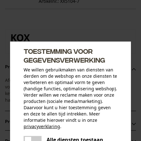
Artikelnr.: XX5104-7
KOX
Naar de merkenshop van KOX
Toestemming voor
gegevensverwerking
Productomschrijving
We willen gebruikmaken van diensten van
derden om de webshop en onze diensten te
Afgestemd op de standtijd van blad en ketting. Deze 1+4
verbeteren en optimaal vorm te geven
voordeelset bestaat uit een zaagblad met 4 bijpassende
(handige functies, optimalisering webshop).
kettingen. Zo heeft u altijd een vervangende ketting bij de
Verder willen we reclame maken voor onze
hand!
producten (sociale media/marketing).
Daarvoor kunt u hier toestemming geven
en deze te allen tijd intrekken. Meer
informatie hierover vindt u in onze
Productvoordelen
privacyverklaring
.
delen
Lichter dan bladen van massief staal
Alle diensten toestaan