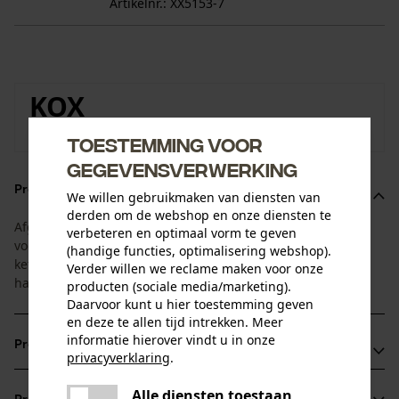
Artikelnr.: XX5153-7
KOX
Naar de merkenshop van KOX
Toestemming voor
gegevensverwerking
Productomschrijving
We willen gebruikmaken van diensten van
derden om de webshop en onze diensten te
Afgestemd op de standtijd van blad en ketting. Deze 1+4
verbeteren en optimaal vorm te geven
voordeelset bestaat uit een zaagblad met 4 bijpassende
(handige functies, optimalisering webshop).
kettingen. Zo heeft u altijd een vervangende ketting bij de
Verder willen we reclame maken voor onze
hand!
producten (sociale media/marketing).
Daarvoor kunt u hier toestemming geven
en deze te allen tijd intrekken. Meer
informatie hierover vindt u in onze
Productvoordelen
privacyverklaring
.
delen
Lichter dan bladen van massief staal
Alle diensten toestaan