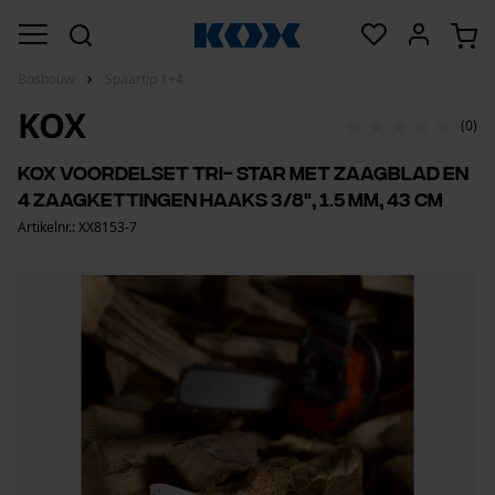
Bosbouw
Spaartip 1+4
KOX
(0)
KOX voordelset Tri- Star met zaagblad en
4 zaagkettingen haaks 3/8", 1.5 mm, 43 cm
Artikelnr.: XX8153-7