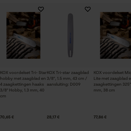
Session ID
Branche
De keuze voor
gegevensverwerking opslaan
Logistiek en transportsector, Bosbouw, Steden en
Er zijn nog geen beoordelingen beschikbaar
gemeenten, Tuin- en landschapsarchitectuur,
Econda Tag Manager
Wijnbouw, Fruitteelt, Landbouw
Statistische Cookies
Seizoen
Product geschikt voor het hele jaar
KOX voordelset Tri- Star
KOX Tri-star zaagblad
KOX voordelset Mi
hobby met zaagblad en
3/8", 1.5 mm, 43 cm /
Lite met zaagblad e
Leveringsomvang
Econda Analytics
4 zaagkettingen haaks
aansluiting: D009
zaagkettingen 325",
1 x zaagblad, 4 x zaagkettingen
3/8" Hobby, 1.3 mm, 40
mm, 38 cm
Mouseflow Web Analytics Tool
cm
Fact-Finder Tracking
Grootte & afmetingen
70,65 €
28,17 €
77,86 €
Railslengte
Prestatie en functionele
43 cm