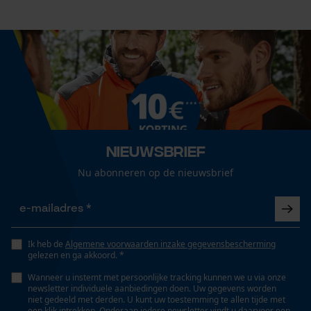
45 cm
Cookies
Technische specificaties
Loop54 Personalization
Gepersonaliseerde homepage
Automatische kettingsmering
Nee
Opgeslagen winkelwagen
Persoonlijke begroeting
Nieuwsbrief
Geo-IP en gebruikersdetectie
Eigenschap
Nu abonneren op de nieuwsbrief
lange levensduur, stabiel, licht, robuust, hoge
YouTube-video's
snijprestaties
Google Maps
Versnipperfunctie
Ik heb de
Algemene voorwaarden inzake gegevensbescherming
gelezen en ga akkoord. *
Nee
Marketing Cookies
Wanneer u instemt met persoonlijke tracking kunnen we u via onze
newsletter individuele aanbiedingen doen. Uw gegevens worden
niet gedeeld met derden. U kunt uw toestemming te allen tijde met
Fasewisselaar
een klik intrekken. Onderaan iedere newsletter vindt u daarvoor een