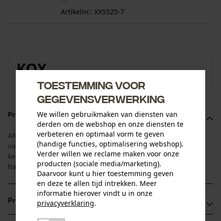
Artikelnr.: XX5525-7
KOX
Naar de merkenshop van KOX
Toestemming voor
gegevensverwerking
We willen gebruikmaken van diensten van
Productomschrijving
derden om de webshop en onze diensten te
verbeteren en optimaal vorm te geven
Afgestemd op de standtijd van blad en ketting. Deze 1+4
(handige functies, optimalisering webshop).
voordeelset bestaat uit een zaagblad met 4 bijpassende
Verder willen we reclame maken voor onze
kettingen. Zo heeft u altijd een vervangende ketting bij de
producten (sociale media/marketing).
hand!
Daarvoor kunt u hier toestemming geven
en deze te allen tijd intrekken. Meer
informatie hierover vindt u in onze
Productvoordelen
privacyverklaring
.
delen