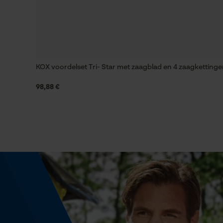
Versnipperfunctie
Nee
KOX voordelset Tri- Star met zaagblad en 4 zaagkettinge
98,88 €
Schuine snede
Nee
Aandrijfschakeldikte mm
1.5 mm
Gereedschapsloze kettingwissel
Nee