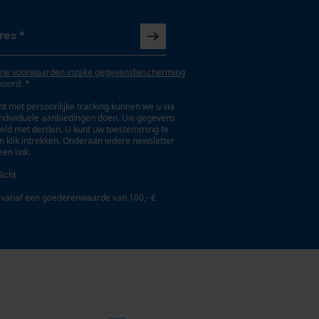
ne voorwaarden inzake gegevensbescherming
koord. *
t met persoonlijke tracking kunnen we u via
individuele aanbiedingen doen. Uw gegevens
eld met derden. U kunt uw toestemming te
en klik intrekken. Onderaan iedere newsletter
een link.
licht
 vanaf een goederenwaarde van 100,- €