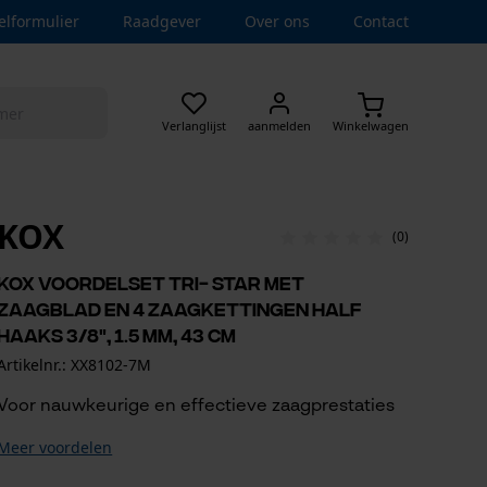
elformulier
Raadgever
Over ons
Contact
Verlanglijst
aanmelden
Winkelwagen
KOX
(0)
KOX voordelset Tri- Star met
zaagblad en 4 zaagkettingen half
haaks 3/8", 1.5 mm, 43 cm
Artikelnr.: XX8102-7M
Voor nauwkeurige en effectieve zaagprestaties
Meer voordelen