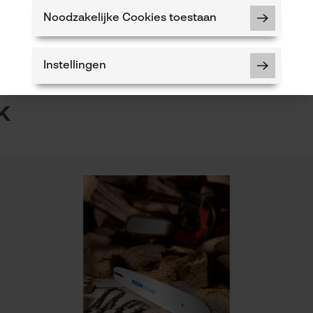
n
Product geschikt voor het hele jaar
Noodzakelijke Cookies toestaan
5
Instellingen
k
Noodzakelijke Cookies
Controleer instelling van cookies
Session ID
De keuze voor gegevensverwerking
opslaan
Econda Tag Manager
Eigenschap
lage terugslag, lange levensduur, licht, hoge