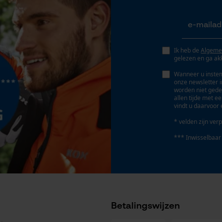
Geo-IP en gebruikersdetectie
YouTube-video's
Accu/batterij inbegrepen
Google Maps
Oplaadbare batterij/batterijen niet inbegrepen in
Ik heb de
Algeme
de levering
gelezen en ga ak
Wanneer u instem
Marketing Cookies
onze newsletter 
worden niet gede
allen tijde met e
vindt u daarvoor 
* velden zijn verp
Google Global Site Tag
*** Inwisselbaar
Microsoft Advertising Universal Event
Tracking
Geleiderailtype
Survicate
Tri-Star
Betalingswijzen