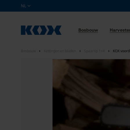
NL
Bosbouw
Harveste
Bosbouw
Kettingen en bladen
Spaartip 1+4
KOX voorde