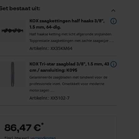
Set bestaat uit:
KOX zaagkettingen half haaks 3/8",
1.5 mm, 64-dlg.
Half haakse ketting met licht afgeronde snijtanden.
Topprestatie zaagkettingen met zachte zaagwijze .....
Artikelnr.: XX35KM64
KOX Tri-star zaagblad 3/8", 1.5 mm, 43
cm / aansluiting: K095
Gelamineerde zaagbladen met tandwiel voor de
professionele inzet. Onwtikkelt voor moderne
motorzagen .....
Artikelnr.: XX5102-7
*
86,47 €
*Incl. btw excl.
verzendkosten