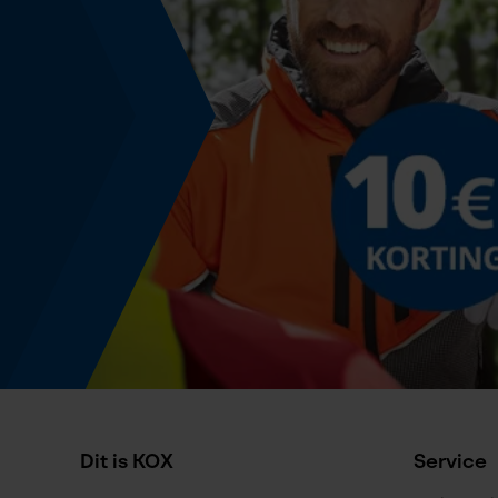
Energie & vermogen
Accucapaciteitsaanduiding
Nee
Powerbankfunctie
Nee
Geleiderailspecificatie
Geleiderail-aansluiting
K095
Dit is KOX
Service
Specificatie kettingzaag