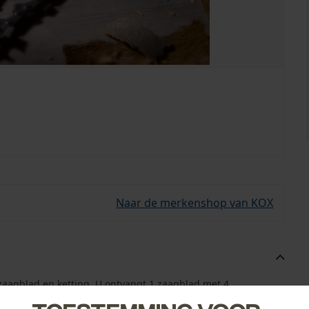
Naar de merkenshop van KOX
zaagblad en ketting. U ontvangt 1 zaagblad met 4
e ketting bij de hand.