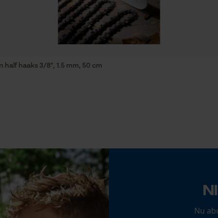
Statistische Cookies
snijprestaties, ongevoelig, hoge stabiliteit
Fasewisselaar
Econda Analytics
Nee
Mouseflow Web Analytics Tool
n half haaks 3/8", 1.5 mm, 50 cm
Fact-Finder Tracking
Deling
3/8"
Prestatie en functionele Cookies
Gereedschapsloze kettingspanning
Nee
Loop54 Personalization
Gepersonaliseerde homepage
N
Opgeslagen winkelwagen
Nu ab
Persoonlijke begroeting