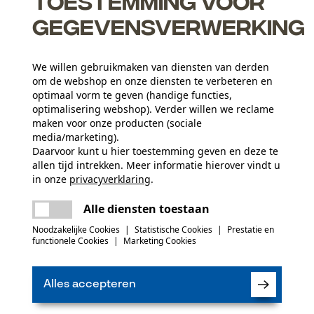
Toestemming voor
gegevensverwerking
We willen gebruikmaken van diensten van derden
 grootste bladen- en kettingenproducenten tegen een
om de webshop en onze diensten te verbeteren en
optimaal vorm te geven (handige functies,
optimalisering webshop). Verder willen we reclame
d en zaagketting dankzij een afsluiter die het smeermiddel daar
maken voor onze producten (sociale
media/marketing).
t zaaggarnituur
Daarvoor kunt u hier toestemming geven en deze te
allen tijd intrekken. Meer informatie hierover vindt u
Aantal delen
in onze
privacyverklaring
.
5 st.
delen
Er is een fout opgetreden. Gelieve het
Alle diensten toestaan
opnieuw te proberen.
mail
 of gebreken opmerkt, aarzel dan niet om contact
Noodzakelijke Cookies
|
Statistische Cookies
|
Prestatie en
 66 of per e-mail op info-nl@kox.eu.
(0)
Artikelgewicht
functionele Cookies
|
Marketing Cookies
2200.0 g
Alles accepteren
Product aanbevelen
Seizoen