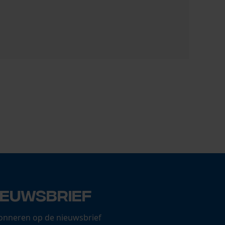
Sirocco se
1,21 €
ieuwsbrief
onneren op de nieuwsbrief