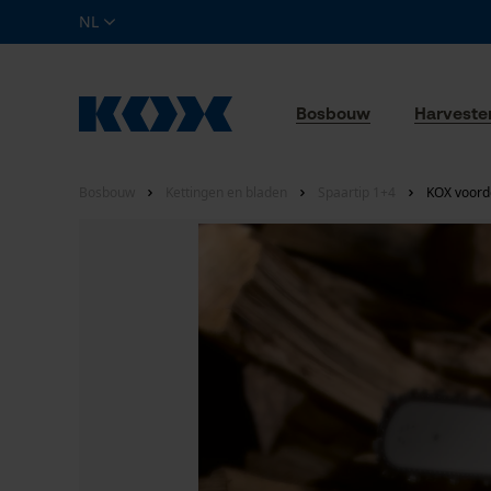
NL
Bosbouw
Harveste
Bosbouw
Kettingen en bladen
Spaartip 1+4
KOX voorde