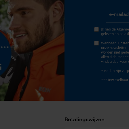
Geo-IP en gebruikersdetectie
YouTube-video's
Accu/batterij inbegrepen
Google Maps
Oplaadbare batterij/batterijen niet inbegrepen in
Ik heb de
Algeme
de levering
gelezen en ga ak
Wanneer u instem
Marketing Cookies
onze newsletter 
worden niet gede
allen tijde met e
vindt u daarvoor 
* velden zijn verp
Google Global Site Tag
*** Inwisselbaar
Microsoft Advertising Universal Event
Tracking
Geleiderailtype
Survicate
Tri-Star
Betalingswijzen