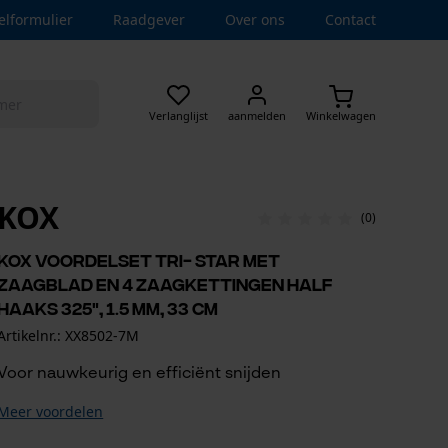
elformulier
Raadgever
Over ons
Contact
Verlanglijst
aanmelden
Winkelwagen
KOX
(0)
KOX voordelset Tri- Star met
zaagblad en 4 zaagkettingen half
haaks 325", 1.5 mm, 33 cm
Artikelnr.: XX8502-7M
Voor nauwkeurig en efficiënt snijden
Meer voordelen