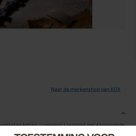
Naar de merkenshop van KOX
aagblad en ketting. U ontvangt 1 zaagblad met 4 bijpassende
g bij de hand.