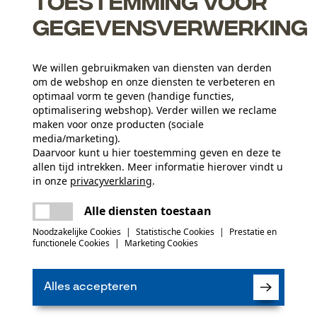
Toestemming voor
gegevensverwerking
We willen gebruikmaken van diensten van derden
van een van de grootste producenten van zaagbladen en -
om de webshop en onze diensten te verbeteren en
s
optimaal vorm te geven (handige functies,
optimalisering webshop). Verder willen we reclame
d en zaagketting dankzij een afsluiter die het smeermiddel daar
maken voor onze producten (sociale
media/marketing).
t zaaggarnituur
Daarvoor kunt u hier toestemming geven en deze te
allen tijd intrekken. Meer informatie hierover vindt u
Aantal delen
in onze
privacyverklaring
.
5 st.
delen
Er is een fout opgetreden. Gelieve het
Alle diensten toestaan
opnieuw te proberen.
mail
 of gebreken opmerkt, aarzel dan niet om contact
Noodzakelijke Cookies
|
Statistische Cookies
|
Prestatie en
 66 of per e-mail op info-nl@kox.eu.
(0)
Artikelgewicht
functionele Cookies
|
Marketing Cookies
1520.0 g
Alles accepteren
Product aanbevelen
Seizoen