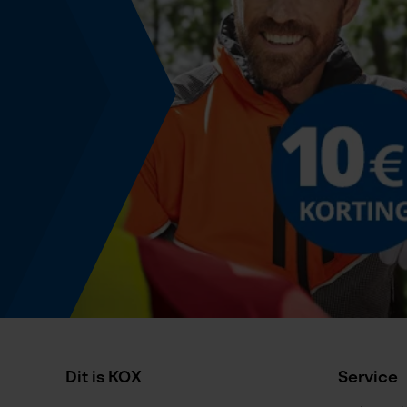
Energie & vermogen
Accucapaciteitsaanduiding
Nee
Powerbankfunctie
Nee
Geleiderailspecificatie
Geleiderail-aansluiting
K095
Dit is KOX
Service
Specificatie kettingzaag