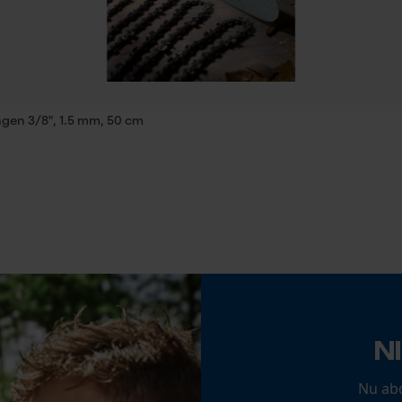
Statistische Cookies
robuust, trillingsarm, hoge snijprestaties
Fasewisselaar
Econda Analytics
Nee
Mouseflow Web Analytics Tool
ngen 3/8", 1.5 mm, 50 cm
Fact-Finder Tracking
Deling
325"
Prestatie en functionele Cookies
Gereedschapsloze kettingspanning
Nee
Loop54 Personalization
Gepersonaliseerde homepage
N
Opgeslagen winkelwagen
Nu ab
Persoonlijke begroeting