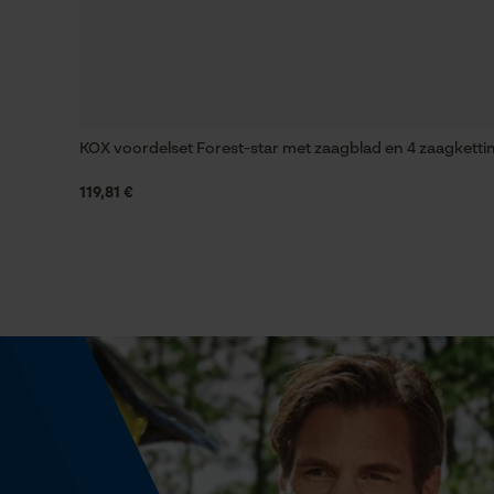
Versnipperfunctie
Nee
KOX voordelset Forest-star met zaagblad en 4 zaagketti
119,81 €
Schuine snede
Nee
Aandrijfschakeldikte mm
1.5 mm
Gereedschapsloze kettingwissel
Nee