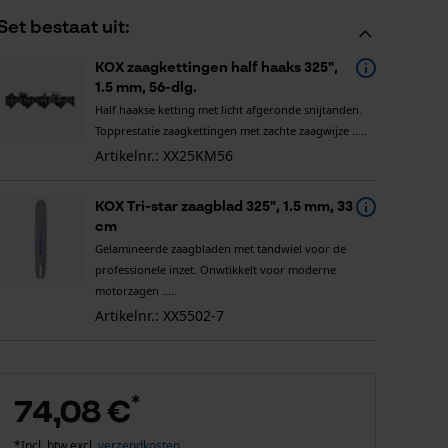
Set bestaat uit:
KOX zaagkettingen half haaks 325",
1.5 mm, 56-dlg.
Half haakse ketting met licht afgeronde snijtanden.
Topprestatie zaagkettingen met zachte zaagwijze .....
Artikelnr.: XX25KM56
KOX Tri-star zaagblad 325", 1.5 mm, 33
cm
Gelamineerde zaagbladen met tandwiel voor de
professionele inzet. Onwtikkelt voor moderne
motorzagen .....
Artikelnr.: XX5502-7
*
74,08 €
*Incl. btw excl.
verzendkosten