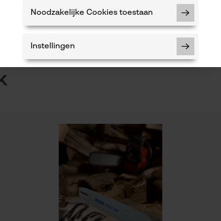
n
Product geschikt voor het hele jaar
Noodzakelijke Cookies toestaan
5
Instellingen
k
Noodzakelijke Cookies
Controleer instelling van cookies
Session ID
De keuze voor gegevensverwerking
opslaan
Econda Tag Manager
Eigenschap
lange levensduur, lager risico op terugslag, licht,