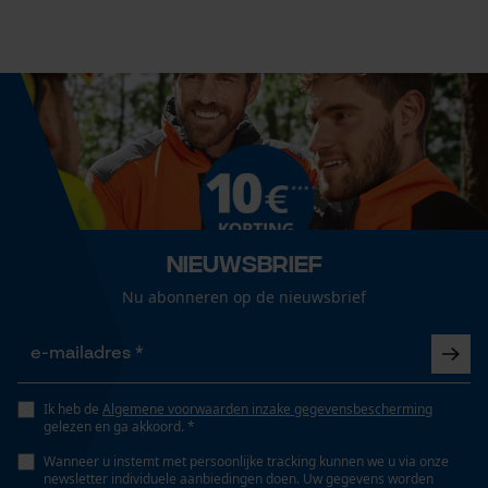
Cookies
37 cm
Technische specificaties
Loop54 Personalization
Gepersonaliseerde homepage
Automatische kettingsmering
Nee
Opgeslagen winkelwagen
Persoonlijke begroeting
Geo-IP en gebruikersdetectie
Eigenschap
Nieuwsbrief
lange levensduur, licht, robuust, betrouwbaar, hoge
YouTube-video's
Nu abonneren op de nieuwsbrief
stabiliteit
Google Maps
Instansing aandrijfschakel
G6
Marketing Cookies
Ik heb de
Algemene voorwaarden inzake gegevensbescherming
gelezen en ga akkoord. *
Wanneer u instemt met persoonlijke tracking kunnen we u via onze
newsletter individuele aanbiedingen doen. Uw gegevens worden
Versnipperfunctie