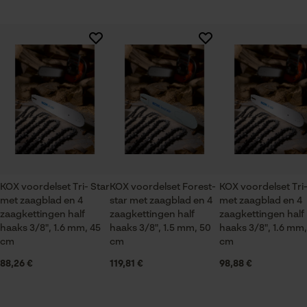
Session ID
De keuze voor
Branche
gegevensverwerking opslaan
Logistiek en transportsector, Bosbouw, Steden en
Er zijn nog geen beoordelingen beschikbaar
Econda Tag Manager
gemeenten, Tuin- en landschapsarchitectuur,
Wijnbouw, Fruitteelt, Landbouw
Statistische Cookies
Seizoen
Product geschikt voor het hele jaar
KOX voordelset Tri- Star
KOX voordelset Forest-
KOX voordelset Tri-
met zaagblad en 4
star met zaagblad en 4
met zaagblad en 4
Econda Analytics
Leveringsomvang
zaagkettingen half
zaagkettingen half
zaagkettingen half
1 x zaagblad, 4 x zaagkettingen
Mouseflow Web Analytics Tool
haaks 3/8", 1.6 mm, 45
haaks 3/8", 1.5 mm, 50
haaks 3/8", 1.6 mm,
cm
cm
cm
Fact-Finder Tracking
88,26 €
119,81 €
98,88 €
Grootte & afmetingen
Prestatie en functionele
Railslengte