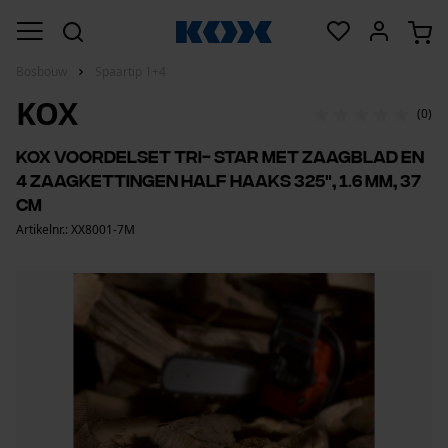
Bosbouw
Spaartip 1+4
KOX
(0)
KOX voordelset Tri- Star met zaagblad en
4 zaagkettingen half haaks 325", 1.6 mm, 37
cm
Artikelnr.: XX8001-7M