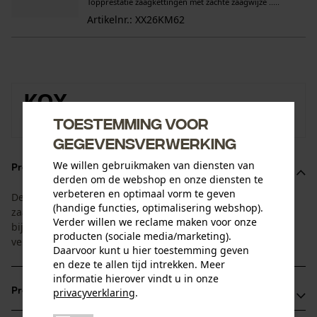
Topprestatie zaagkettingen met zachte zaagwijze .....
Artikelnr.: XX26KM62
KOX
Toestemming voor
Naar de merkenshop van KOX
gegevensverwerking
We willen gebruikmaken van diensten van
Productomschrijving
derden om de webshop en onze diensten te
verbeteren en optimaal vorm te geven
Deze voordeelsets zijn afgestemd op de standtijd van
(handige functies, optimalisering webshop).
zaagblad en zaagketting. U ontvangt 1 zaagblad met 4
Verder willen we reclame maken voor onze
bijpassende zaagkettingen. Zo heeft u altijd een
producten (sociale media/marketing).
vervangende ketting bij de hand.
Daarvoor kunt u hier toestemming geven
en deze te allen tijd intrekken. Meer
informatie hierover vindt u in onze
Productvoordelen
privacyverklaring
.
delen