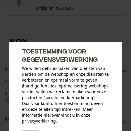
.....
Artikelnr.: XX5012-7
KOX
Toestemming voor
Naar de merkenshop van KOX
gegevensverwerking
We willen gebruikmaken van diensten van
Productomschrijving
derden om de webshop en onze diensten te
verbeteren en optimaal vorm te geven
Deze 1+4 voordeelset is afgestemd op de standtijd van
(handige functies, optimalisering webshop).
zaagblad en zaagketting. U ontvangt 1 zaagblad met 4
Verder willen we reclame maken voor onze
bijpassende zaagkettingen. Zo heeft u altijd een
producten (sociale media/marketing).
vervangende ketting bij de hand.
Daarvoor kunt u hier toestemming geven
en deze te allen tijd intrekken. Meer
informatie hierover vindt u in onze
Productvoordelen
privacyverklaring
.
delen