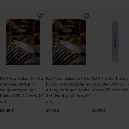
Session ID
De keuze voor
Branche
gegevensverwerking opslaan
Logistiek en transportsector, Bosbouw, Steden en
Er zijn nog geen beoordelingen beschikbaar
Econda Tag Manager
gemeenten, Tuin- en landschapsarchitectuur,
Wijnbouw, Fruitteelt, Landbouw
Statistische Cookies
Seizoen
Product geschikt voor het hele jaar
KOX voordelset Tri- Star
KOX voordelset Tri- Star
KOX Tri-star hobby
met zaagblad en 4
hobby met zaagblad en
zaagblad 3/8", 1.3
Econda Analytics
Leveringsomvang
zaagkettingen half
4 zaagkettingen haaks
40 cm, 55 schakels
1 x zaagblad, 4 x zaagkettingen
Mouseflow Web Analytics Tool
haaks 325", 1.6 mm, 40
3/8" Hobby, 1.3 mm, 40
cm
cm
Fact-Finder Tracking
83,45 €
69,78 €
22,93 €
Grootte & afmetingen
Prestatie en functionele
Railslengte