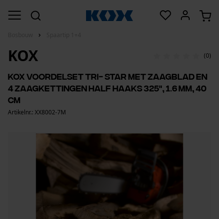
Bosbouw
Spaartip 1+4
KOX
(0)
KOX voordelset Tri- Star met zaagblad en
4 zaagkettingen half haaks 325", 1.6 mm, 40
cm
Artikelnr.: XX8002-7M