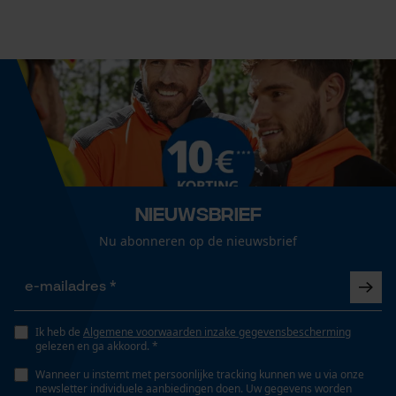
Cookies
40 cm
Technische specificaties
Loop54 Personalization
Gepersonaliseerde homepage
Automatische kettingsmering
Nee
Opgeslagen winkelwagen
Persoonlijke begroeting
Geo-IP en gebruikersdetectie
Eigenschap
Nieuwsbrief
lange levensduur, licht, robuust, betrouwbaar, hoge
YouTube-video's
Nu abonneren op de nieuwsbrief
stabiliteit
Google Maps
Versnipperfunctie
Nee
Marketing Cookies
Ik heb de
Algemene voorwaarden inzake gegevensbescherming
gelezen en ga akkoord. *
Wanneer u instemt met persoonlijke tracking kunnen we u via onze
newsletter individuele aanbiedingen doen. Uw gegevens worden
Fasewisselaar