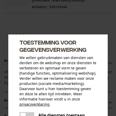
groefbreedte. Smalle ketting benodigd .....
Artikelnr.: XX61KN44
KOX
Toestemming voor
Naar de merkenshop van KOX
gegevensverwerking
We willen gebruikmaken van diensten van
Productomschrijving
derden om de webshop en onze diensten te
verbeteren en optimaal vorm te geven
Afgestemd op de standtijd van zaagblad en zaagketting - met
(handige functies, optimalisering webshop).
deze 1+4 voordeelset heeft u altijd een vervangende ketting
Verder willen we reclame maken voor onze
bij de hand!
producten (sociale media/marketing).
Daarvoor kunt u hier toestemming geven
en deze te allen tijd intrekken. Meer
informatie hierover vindt u in onze
Productvoordelen
privacyverklaring
.
delen
Het blad combineert hoge stabiliteit met een gering
Alle diensten toestaan