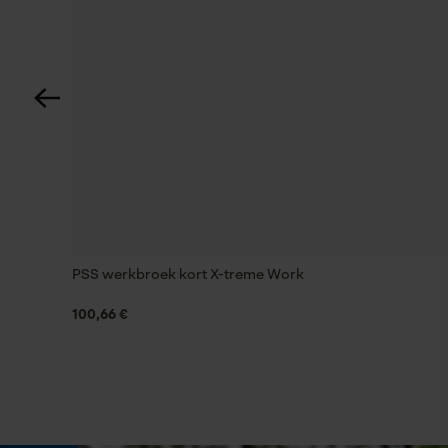
Accutype
Li-ion
Eigenschap
handzaam, lange levensduur, licht, krachtig
Fasewisselaar
Nee
PSS werkbroek kort X-treme Work
100,66 €
Gereedschapsloze kettingspanning
Nee
Energie & vermogen