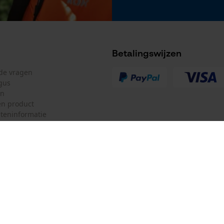
Betalingswijzen
lde vragen
gus
en
n product
teninformatie
mulier
Oregon Tool GmbH
ulier
KOX – Partners voor de Bosbouw 
f
Adres hoofdkantoor:
Lise-Meitner-Str. 4
herroepen
70736 Fellbach
Duitsland