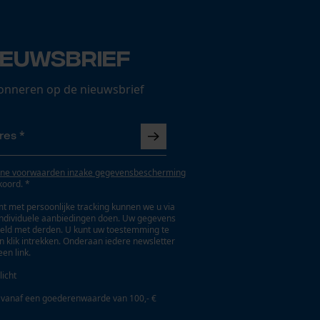
ieuwsbrief
onneren op de nieuwsbrief
ne voorwaarden inzake gegevensbescherming
koord. *
t met persoonlijke tracking kunnen we u via
individuele aanbiedingen doen. Uw gegevens
eld met derden. U kunt uw toestemming te
en klik intrekken. Onderaan iedere newsletter
een link.
licht
 vanaf een goederenwaarde van 100,- €