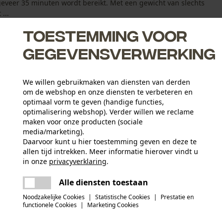
geveer 35 minuten wordt bereikt. Met een gewicht van slechts
...
Toestemming voor
gegevensverwerking
We willen gebruikmaken van diensten van derden
noerloos smeergereedschap
om de webshop en onze diensten te verbeteren en
sional 18 V systemen
optimaal vorm te geven (handige functies,
optimalisering webshop). Verder willen we reclame
. 24 minuten, 100% in ca. 35 minuten
maken voor onze producten (sociale
media/marketing).
Daarvoor kunt u hier toestemming geven en deze te
allen tijd intrekken. Meer informatie hierover vindt u
Aantal delen
in onze
privacyverklaring
.
1 st.
delen
Er is een fout opgetreden. Gelieve het
Alle diensten toestaan
opnieuw te proberen.
Gebruiksaanwijzing (PDF)
mail
Noodzakelijke Cookies
|
Statistische Cookies
|
Prestatie en
Branche
functionele Cookies
|
Marketing Cookies
Bosbouw, Steden en gemeenten, Tuin- en