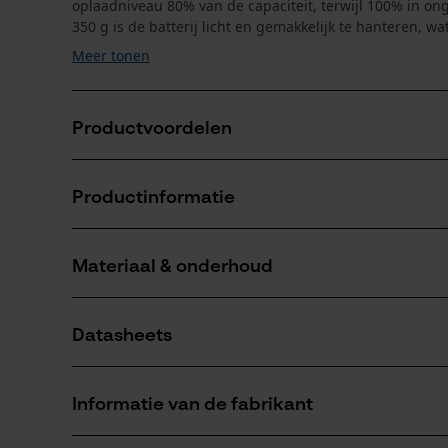
oplaadniveau 80% van de capaciteit, terwijl 100% in on
350 g is de batterij licht en gemakkelijk te hanteren, wat 
Meer tonen
Productvoordelen
Betrouwbare accu voor bijv. vetspuiten en ander s
Productinformatie
Compatibel met AMPShare Alliance en Bosch Profes
Indrukwekkend korte oplaadtijd: 80% capaciteit in ca
Materiaal & onderhoud
Productdetails
Leeftijdsgroep
Datasheets
volwassen
Materiaal
Productveiligheidsblad (PDF)
Hoofdmateriaal
Informatie van de fabrikant
materialenmix
Artikelgewicht
350.0 g