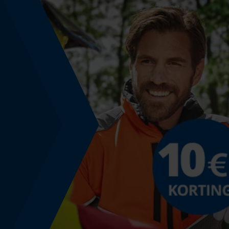
Accucapaciteitsaanduiding
Nee
Accucapaciteit
2 Ah
Uitgangsvermogen
36 W
Bedrijfsspanning
18 V
Laadtijd
35 min