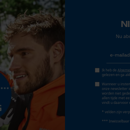
Accu/batterij inbegrepen
Opgeslagen winkelwagen
Oplaadbare batterij(en) bij levering inbegrepen
Persoonlijke begroeting
N
Geo-IP en gebruikersdetectie
Aantal batterijen/accu's
YouTube-video's
Nu ab
1 st.
Google Maps
Uitgangsspanning
18 V
Marketing Cookies
Ik heb de
Algeme
gelezen en ga ak
Wanneer u instem
Ingangsspanning
onze newsletter 
18 V
worden niet gede
Google Global Site Tag
allen tijde met e
vindt u daarvoor 
Microsoft Advertising Universal Event
Tracking
* velden zijn verp
Powerbankfunctie
Survicate
Nee
*** Inwisselbaar