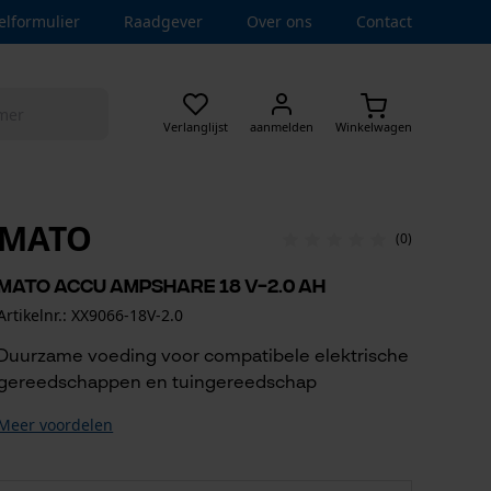
elformulier
Raadgever
Over ons
Contact
Verlanglijst
aanmelden
Winkelwagen
MATO
(0)
Mato accu AMPShare 18 V-2.0 Ah
Artikelnr.: XX9066-18V-2.0
Duurzame voeding voor compatibele elektrische
gereedschappen en tuingereedschap
Meer voordelen