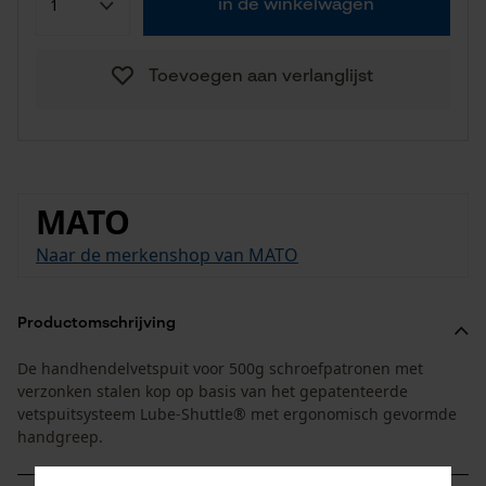
in de winkelwagen
Toevoegen aan verlanglijst
MATO
Naar de merkenshop van MATO
Productomschrijving
De handhendelvetspuit voor 500g schroefpatronen met
verzonken stalen kop op basis van het gepatenteerde
vetspuitsysteem Lube-Shuttle® met ergonomisch gevormde
handgreep.