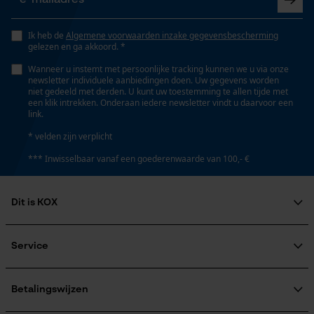
Opgeslagen winkelwagen
Persoonlijke begroeting
Ik heb de
Algemene voorwaarden inzake gegevensbescherming
Fasewisselaar
gelezen en ga akkoord. *
Geo-IP en gebruikersdetectie
Nee
Wanneer u instemt met persoonlijke tracking kunnen we u via onze
YouTube-video's
newsletter individuele aanbiedingen doen. Uw gegevens worden
niet gedeeld met derden. U kunt uw toestemming te allen tijde met
Google Maps
een klik intrekken. Onderaan iedere newsletter vindt u daarvoor een
Schuine snede
link.
Nee
* velden zijn verplicht
Marketing Cookies
*** Inwisselbaar vanaf een goederenwaarde van 100,- €
Gereedschapsloze kettingspanning
Nee
Dit is KOX
Google Global Site Tag
Over ons
Microsoft Advertising Universal
Gereedschapsloze kettingwissel
Maatschappelijke betrokkenheid
Service
Event Tracking
Nee
raadgever
Survicate
Veel gestelde vragen
KOX Harvester
KOX catalogus
Aanmelding nieuwsbrief
Betalingswijzen
Retourneren