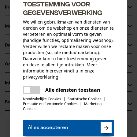
Toestemming voor
Productinformatie
gegevensverwerking
We willen gebruikmaken van diensten van
Materiaal & onderhoud
derden om de webshop en onze diensten te
Productdetails
verbeteren en optimaal vorm te geven
(handige functies, optimalisering webshop).
Activiteitstype
Datasheets
Verder willen we reclame maken voor onze
Materiaal
onderhoud
producten (sociale media/marketing).
Productveiligheidsblad (PDF)
Daarvoor kunt u hier toestemming geven
Hoofdmateriaal
en deze te allen tijd intrekken. Meer
Compatibiliteit
staal
informatie hierover vindt u in onze
Leeftijdsgroep
privacyverklaring
.
volwassen
delen
Informatie van de fabrikant
Compatibel met
Alle diensten toestaan
Er is een fout opgetreden. Gelieve
Materiaal kop
delen
MATO GmbH & Co. KG
staal
het opnieuw te proberen.
Noodzakelijke Cookies
|
Statistische Cookies
|
Aantal delen
Lube-Shuttle
Beoordelingen
(0)
Prestatie en functionele Cookies
|
Marketing
Benzstraße 16-24
mail
1 st.
Cookies
63165 Mühlheim/Main, Duitsland
E-mail: mato.germany@mato.de
Materiaal samenstelling
0
Nog vragen?
(0)
Gegalvaniseerde stalen kop, rubberen gepantserde
Website: -
Product aanbevelen
Alles accepteren
Artikelgewicht
Onze experts staan graag voor u klaar!
slang
Tel.: + 49 0610 89 06 0
1047.0 g