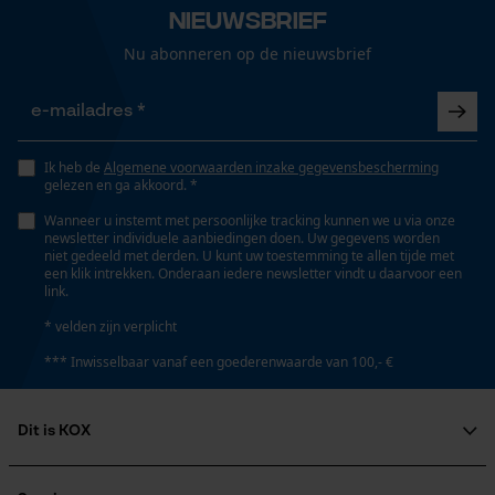
Loop54 Personalization
Nieuwsbrief
Gepersonaliseerde homepage
Nu abonneren op de nieuwsbrief
Optiek/patroon
Onderhoudsinstructies
Opgeslagen winkelwagen
Tweekleurig
Volg het onderhoudsadvies op het etiket.
Persoonlijke begroeting
Geo-IP en gebruikersdetectie
Zaktstype
Ik heb de
Algemene voorwaarden inzake gegevensbescherming
YouTube-video's
Klepzakje, Ritszakken, Zak op de pijp, Broekzakken,
gelezen en ga akkoord. *
Bovenbeenzakken met pat, Onzichtbaar verwerkte
Google Maps
Wanneer u instemt met persoonlijke tracking kunnen we u via onze
zakken, Bovenbeenzakken, Steekzakken,
newsletter individuele aanbiedingen doen. Uw gegevens worden
niet gedeeld met derden. U kunt uw toestemming te allen tijde met
Duimstokzak, Vakken opzij, Meszak, Zakken voor
een klik intrekken. Onderaan iedere newsletter vindt u daarvoor een
link.
Marketing Cookies
* velden zijn verplicht
Draagcomfort
*** Inwisselbaar vanaf een goederenwaarde van 100,- €
Licht
Google Global Site Tag
Dit is KOX
Microsoft Advertising Universal
Waterbestendigheid
Event Tracking
Niet waterbestendig
Over ons
Survicate