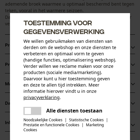
ademende broek waarmee u optimaal beschermd bent tegen
teken, vooral in het warmere seizoen.
Dankzij zijn moderne en sportieve pasvorm is hij ideaal voor
Toestemming voor
vele klussen of buitenactiviteiten.
gegevensverwerking
We willen gebruikmaken van diensten van
Productvoordelen
derden om de webshop en onze diensten te
verbeteren en optimaal vorm te geven
Met teekbescherming
(handige functies, optimalisering webshop).
Productinformatie
Verder willen we reclame maken voor onze
Zonbescherming UPF 50+
producten (sociale media/marketing).
Sneldrogend bovenmateriaal
Daarvoor kunt u hier toestemming geven
Materiaal & onderhoud
en deze te allen tijd intrekken. Meer
Productdetails
informatie hierover vindt u in onze
privacyverklaring
.
Activiteitstype
Datasheets
delen
Materiaal
beschermen, vissen, werken, wandelen, kamperen,
Alle diensten toestaan
Er is een fout opgetreden. Gelieve
jagen
Productveiligheidsblad (PDF)
delen
het opnieuw te proberen.
Noodzakelijke Cookies
|
Statistische Cookies
|
Materiaaltype
Informatie van de fabrikant
Prestatie en functionele Cookies
|
Marketing
Polykatoen
mail
Cookies
Rovince Europe / Rovince Fashion Group
Leeftijdsgroep