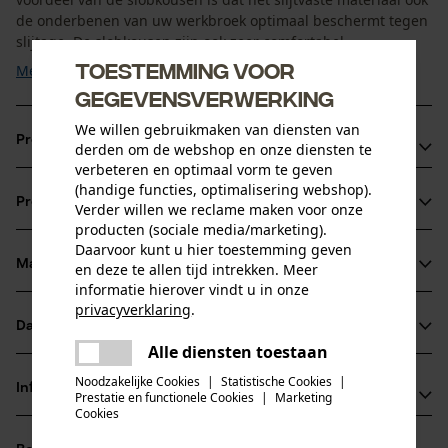
de onderbenen van uw werkbroek optimaal beschermt tegen
slijtage. De slobkousen zijn ook zeer comfortabel ...
Toestemming voor
Meer tonen
gegevensverwerking
We willen gebruikmaken van diensten van
Productvoordelen
derden om de webshop en onze diensten te
verbeteren en optimaal vorm te geven
Met de gaiters hebt u bescherming tegen tekenbeten,
(handige functies, optimalisering webshop).
Productinformatie
Verder willen we reclame maken voor onze
insectenbeten, vuil en slijtage aan uw werkbroek
producten (sociale media/marketing).
Snel en gemakkelijk aan en uit te trekken, stevige grip
Daarvoor kunt u hier toestemming geven
De teekwerende gaiters hebben een zeer effectief
Materiaal & onderhoud
en deze te allen tijd intrekken. Meer
Productdetails
informatie hierover vindt u in onze
biologisch afweermiddel en zijn ook DEET-vrij
privacyverklaring
.
Het werkzame bestanddeel tegen teken en insecten komt
Activiteitstype
Datasheets
delen
Materiaal
beschermen
niet in het milieu terecht
Alle diensten toestaan
Er is een fout opgetreden. Gelieve
Productveiligheidsblad (PDF)
delen
het opnieuw te proberen.
Noodzakelijke Cookies
|
Statistische Cookies
|
Materiaaltype
Informatie van de fabrikant
Prestatie en functionele Cookies
|
Marketing
Katoen, Polyester
mail
Cookies
Leeftijdsgroep
Rovince Europe / Rovince Fashion Group
volwassen