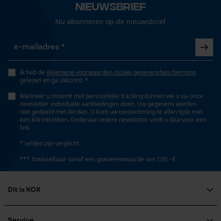
Nieuwsbrief
Gepersonaliseerde homepage
Nu abonneren op de nieuwsbrief
Pasvorm
Wassen op 40 °C (fijnwas) (op laag toerental
Opgeslagen winkelwagen
Adjustable Fit
centrifugeren)
Persoonlijke begroeting
Geo-IP en gebruikersdetectie
Draagcomfort
Ik heb de
Algemene voorwaarden inzake gegevensbescherming
Onderhoudsinstructies
YouTube-video's
Strak
gelezen en ga akkoord. *
Volg het onderhoudsadvies op het etiket.
Google Maps
Wanneer u instemt met persoonlijke tracking kunnen we u via onze
newsletter individuele aanbiedingen doen. Uw gegevens worden
niet gedeeld met derden. U kunt uw toestemming te allen tijde met
Volume
een klik intrekken. Onderaan iedere newsletter vindt u daarvoor een
989 cm³
link.
Marketing Cookies
* velden zijn verplicht
*** Inwisselbaar vanaf een goederenwaarde van 100,- €
Technische specificaties
Google Global Site Tag
Automatische kettingsmering
Dit is KOX
Microsoft Advertising Universal
Nee
Event Tracking
Over ons
Survicate
Maatschappelijke betrokkenheid
Service