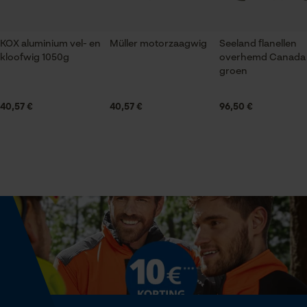
Product geschikt voor het hele jaar
KOX aluminium vel- en
Müller motorzaagwig
Seeland flanellen
Leveringsomvang
Statistische Cookies
kloofwig 1050g
overhemd Canada
1 x aluminium velwig
groen
40,57 €
40,57 €
96,50 €
Optiek/patroon
Unikleur
Econda Analytics
Mouseflow Web Analytics Tool
Fact-Finder Tracking
Volume
8085 cm³
Prestatie en functionele
Cookies
Grootte & afmetingen
Breedte wig
60 mm
Loop54 Personalization