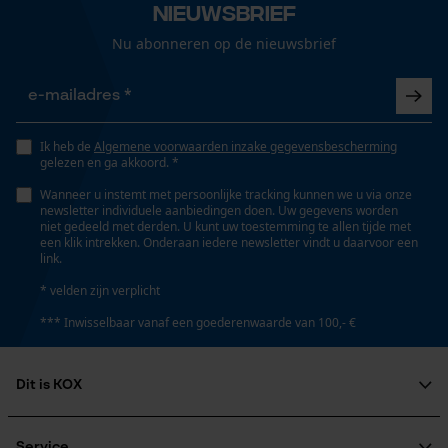
Nieuwsbrief
Gepersonaliseerde homepage
Nu abonneren op de nieuwsbrief
Hoogte wig
Opgeslagen winkelwagen
55 mm
Persoonlijke begroeting
Geo-IP en gebruikersdetectie
Lengte wig
Ik heb de
Algemene voorwaarden inzake gegevensbescherming
YouTube-video's
gelezen en ga akkoord. *
215 mm
Google Maps
Wanneer u instemt met persoonlijke tracking kunnen we u via onze
newsletter individuele aanbiedingen doen. Uw gegevens worden
niet gedeeld met derden. U kunt uw toestemming te allen tijde met
een klik intrekken. Onderaan iedere newsletter vindt u daarvoor een
Technische specificaties
link.
Marketing Cookies
Automatische kettingsmering
* velden zijn verplicht
Nee
*** Inwisselbaar vanaf een goederenwaarde van 100,- €
Google Global Site Tag
Eigenschap
Dit is KOX
Microsoft Advertising Universal
kwalitatief, veilig, betrouwbaar, nauwkeurig, lange
Event Tracking
Over ons
levensduur
Survicate
Maatschappelijke betrokkenheid
Service