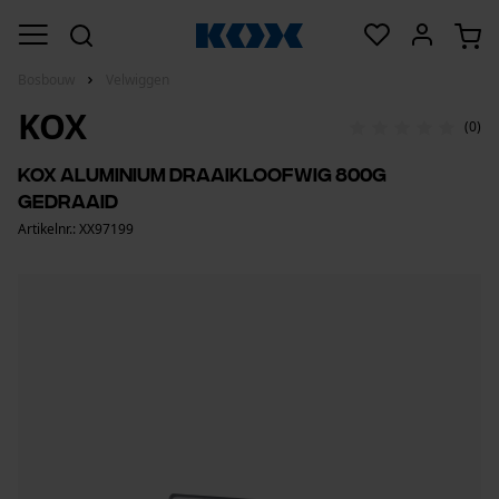
Bosbouw
Velwiggen
KOX
(0)
KOX aluminium draaikloofwig 800g
gedraaid
Artikelnr.: XX97199