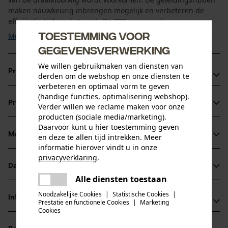
maken nauwkeurig inbrengen mogelijk en verbeteren de
efficiëntie tijdens het werk. De 800 g wegende ...
Toestemming voor
Meer tonen
gegevensverwerking
We willen gebruikmaken van diensten van
Productvoordelen
derden om de webshop en onze diensten te
verbeteren en optimaal vorm te geven
Kloofwig met gedraaide vorm voor efficiënter kloven van
(handige functies, optimalisering webshop).
Productinformatie
Verder willen we reclame maken voor onze
grote stukken hout
producten (sociale media/marketing).
Innovatief profiel voorkomt terugspringen van de wig
Daarvoor kunt u hier toestemming geven
Geleidingsribben maken nauwkeurig inbrengen mogelijk
Materiaal & onderhoud
en deze te allen tijd intrekken. Meer
Productdetails
informatie hierover vindt u in onze
privacyverklaring
.
Activiteitstype
Datasheets
delen
Materiaal
splitsen, werken met wiggen, vellen
Alle diensten toestaan
Er is een fout opgetreden. Gelieve
Productveiligheidsblad (PDF)
delen
het opnieuw te proberen.
Noodzakelijke Cookies
|
Statistische Cookies
|
Hoofdmateriaal
Informatie van de fabrikant
Prestatie en functionele Cookies
|
Marketing
aluminium
mail
Cookies
Leeftijdsgroep
Oregon Tool GmbH
volwassen