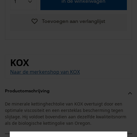
in de winkelwagen
Toevoegen aan verlanglijst
KOX
Naar de merkenshop van KOX
Productomschrijving
De minerale kettinghechtolie van KOX overtuigt door een
optimale viscositeit en een eersteklas bescherming tegen
slijtage. Hij voldoet bovendien aan dezelfde kwaliteitsnorm
als de biologische kettingolie van Oregon.