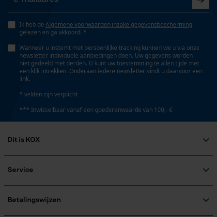
Opgeslagen winkelwagen
Viscositeit
Persoonlijke begroeting
100 mm²/s
Ik heb de
Algemene voorwaarden inzake gegevensbescherming
gelezen en ga akkoord. *
Geo-IP en gebruikersdetectie
Wanneer u instemt met persoonlijke tracking kunnen we u via onze
YouTube-video's
newsletter individuele aanbiedingen doen. Uw gegevens worden
Viscositeitsklasse
niet gedeeld met derden. U kunt uw toestemming te allen tijde met
Google Maps
ISO 100
een klik intrekken. Onderaan iedere newsletter vindt u daarvoor een
link.
* velden zijn verplicht
Volume
Marketing Cookies
*** Inwisselbaar vanaf een goederenwaarde van 100,- €
22656 cm³
Dit is KOX
Google Global Site Tag
Technische specificaties
Over ons
Microsoft Advertising Universal
Maatschappelijke betrokkenheid
Service
Event Tracking
Aggregaatstatus
raadgever
vloeibaar
Survicate
Veel gestelde vragen
KOX Harvester
KOX catalogus
Aanmelding nieuwsbrief
Betalingswijzen
Retourneren
Automatische kettingsmering