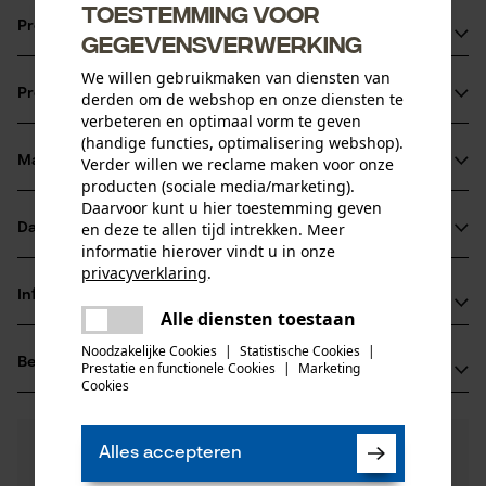
Toestemming voor
Productvoordelen
gegevensverwerking
Optimale viscositeit
We willen gebruikmaken van diensten van
Productinformatie
derden om de webshop en onze diensten te
Uitstekende bescherming tegen slijtage
verbeteren en optimaal vorm te geven
Goede koude-eigenschappen geschikt voor zowel zomer
(handige functies, optimalisering webshop).
als winter
Materiaal & onderhoud
Verder willen we reclame maken voor onze
Productdetails
producten (sociale media/marketing).
Daarvoor kunt u hier toestemming geven
Activiteitstype
en deze te allen tijd intrekken. Meer
Datasheets
Materiaal
smeren, beschermen
informatie hierover vindt u in onze
privacyverklaring
.
Productveiligheidsblad (PDF)
Hoofdmateriaal
delen
Informatie van de fabrikant
oliën
Alle diensten toestaan
Er is een fout opgetreden. Gelieve
Leeftijdsgroep
delen
Fabrikant
volwassen
het opnieuw te proberen.
Noodzakelijke Cookies
|
Statistische Cookies
|
Beoordelingen
(0)
Oregon Tool GmbH
Prestatie en functionele Cookies
|
Marketing
mail
Cookies
Materiaal samenstelling
Lise-Meitner-Str. 4
Mengsel met minerale olie. Aardolie met < 3% DMSO-
70736 Fellbach, Duitsland
Aantal delen
extract naar IP 346
E-mail: info@kox.eu
0
Nog vragen?
(0)
1 st.
Product aanbevelen
Alles accepteren
Onze experts staan graag voor u klaar!
Website: www.kox.eu