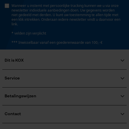
Persoonlijke begroeting
Schuine snede
Wanneer u instemt met persoonlijke tracking kunnen we u via onze
Nee
newsletter individuele aanbiedingen doen. Uw gegevens worden
Geo-IP en gebruikersdetectie
niet gedeeld met derden. U kunt uw toestemming te allen tijde met
een klik intrekken. Onderaan iedere newsletter vindt u daarvoor een
YouTube-video's
link.
Google Maps
Deling
* velden zijn verplicht
3/8"
*** Inwisselbaar vanaf een goederenwaarde van 100,- €
Marketing Cookies
Aandrijfschakeldikte mm
Dit is KOX
1.5 mm
Over ons
Maatschappelijke betrokkenheid
Service
Google Global Site Tag
raadgever
Aandrijfschakeldikte/gleufbreedte
Microsoft Advertising Universal
Veel gestelde vragen
KOX Harvester
0.05 in
Event Tracking
KOX catalogus
Aanmelding nieuwsbrief
Betalingswijzen
Retourneren
Survicate
Terugroepen product
Gereedschapsloze kettingspanning
Verzendkosteninformatie
Contact
Nee
Contactformulier