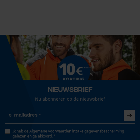
Railslengte
70 cm
Econda Analytics
Mouseflow Web Analytics Tool
Technische specificaties
Fact-Finder Tracking
Automatische kettingsmering
Nee
Prestatie en functionele
Cookies
Versnipperfunctie
Nieuwsbrief
Nee
Nu abonneren op de nieuwsbrief
Loop54 Personalization
Fasewisselaar
Nee
Gepersonaliseerde homepage
Ik heb de
Algemene voorwaarden inzake gegevensbescherming
Opgeslagen winkelwagen
gelezen en ga akkoord. *