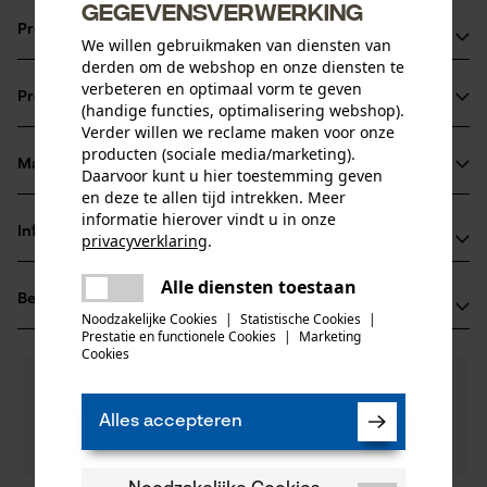
gegevensverwerking
Productvoordelen
We willen gebruikmaken van diensten van
derden om de webshop en onze diensten te
voor alle snijvoorwaarden geschikt
verbeteren en optimaal vorm te geven
Productinformatie
Het scheve oliegaatje vermindert de verstopping van de
(handige functies, optimalisering webshop).
Verder willen we reclame maken voor onze
olietoevoer, waardoor de smering van het blad en de
producten (sociale media/marketing).
ketting beter verloopt
Materiaal & onderhoud
Daarvoor kunt u hier toestemming geven
Productdetails
Bij een versleten of defect neuswiel kan het bladhoofd
en deze te allen tijd intrekken. Meer
informatie hierover vindt u in onze
verwisselt worden
Activiteitstype
Informatie van de fabrikant
privacyverklaring
.
Materiaal
zagen
delen
Oregon Tool GmbH
Alle diensten toestaan
Er is een fout opgetreden. Gelieve
Hoofdmateriaal
Beoordelingen
(0)
Lise-Meitner-Str. 4
delen
het opnieuw te proberen.
staal
Noodzakelijke Cookies
|
Statistische Cookies
|
Leeftijdsgroep
70736 Fellbach, Duitsland
Prestatie en functionele Cookies
|
Marketing
mail
volwassen
Cookies
E-mail: info@kox.eu
0
Nog vragen?
(0)
Website: www.kox.eu
Product aanbevelen
Onze experts staan graag voor u klaar!
Tel.: + 49 711 300 33 200
Alles accepteren
Een vraag
Aantal delen
Filteren op aantal sterren
stellen
1 st.
Als u vragen of problemen hebt met het product of