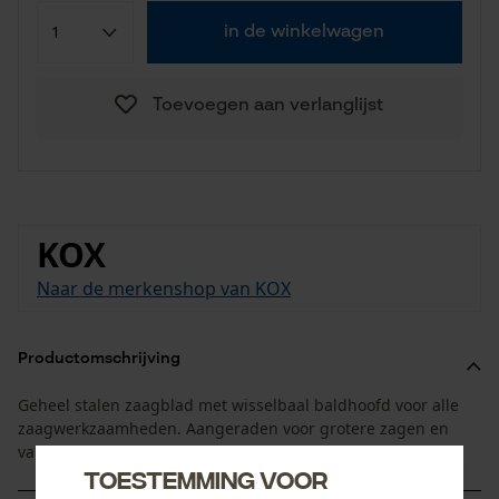
in de winkelwagen
Toevoegen aan verlanglijst
KOX
Naar de merkenshop van KOX
Productomschrijving
Geheel stalen zaagblad met wisselbaal baldhoofd voor alle
zaagwerkzaamheden. Aangeraden voor grotere zagen en
vanaf een snijlengte van 50 cm
Toestemming voor