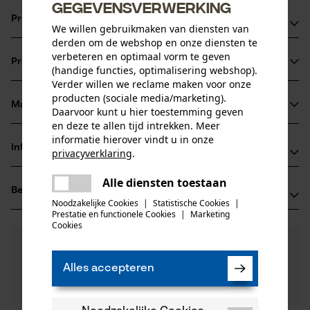
gegevensverwerking
Productvoordelen
We willen gebruikmaken van diensten van
derden om de webshop en onze diensten te
voor alle snijvoorwaarden geschikt
verbeteren en optimaal vorm te geven
Productinformatie
Het scheve oliegaatje vermindert de verstopping van de
(handige functies, optimalisering webshop).
Verder willen we reclame maken voor onze
olietoevoer, waardoor de smering van het blad en de
producten (sociale media/marketing).
ketting beter verloopt
Materiaal & onderhoud
Daarvoor kunt u hier toestemming geven
Productdetails
Bij een versleten of defect neuswiel kan het bladhoofd
en deze te allen tijd intrekken. Meer
informatie hierover vindt u in onze
verwisselt worden
Activiteitstype
Informatie van de fabrikant
privacyverklaring
.
Materiaal
zagen
delen
Oregon Tool GmbH
Alle diensten toestaan
Er is een fout opgetreden. Gelieve
Hoofdmateriaal
Beoordelingen
(0)
Lise-Meitner-Str. 4
delen
het opnieuw te proberen.
staal
Noodzakelijke Cookies
|
Statistische Cookies
|
Leeftijdsgroep
70736 Fellbach, Duitsland
Prestatie en functionele Cookies
|
Marketing
mail
volwassen
Cookies
E-mail: info@kox.eu
0
Nog vragen?
(0)
Website: www.kox.eu
Product aanbevelen
Oppervlaktecoating
Onze experts staan graag voor u klaar!
Tel.: + 49 711 300 33 200
gelakt oppervlak
Alles accepteren
Een vraag
Aantal delen
Filteren op aantal sterren
stellen
1 st.
Als u vragen of problemen hebt met het product of