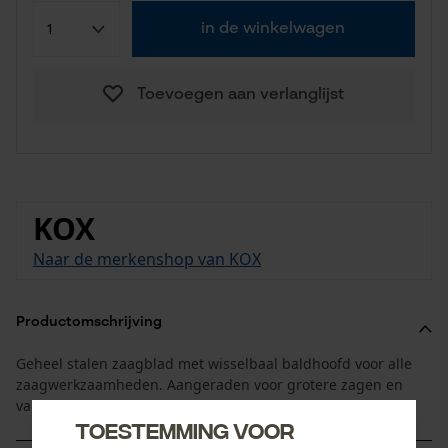
in de winkelwagen
Toevoegen aan verlanglijst
KOX
Naar de merkenshop van KOX
Productomschrijving
Geheel stalen zaagblad met wisselbaal baldhoofd voor alle
zaagwerkzaamheden. Aangeraden voor grotere zagen en
vanaf een snijlengte van 50 cm
Toestemming voor