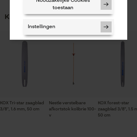
gebreken opmerkt, aarzel dan niet om contact met
Noodzakelijke Cookies
ons op te nemen per telefoon op 0800 096 69 66 of
toestaan
1
2
3
4
5
Aantal aandrijfschakels
per e-mail op info-nl@kox.eu.
Klanten kochten ook
72
Instellingen
Artikelgewicht
1352.0 g
Er zijn nog geen beoordelingen beschikbaar
Noodzakelijke Cookies
Branche
Hulpdienst, Bosbouw, Steden en gemeenten,
Controleer instelling van cookies
brandweer, Tuin- en landschapsarchitectuur,
Session ID
Fruitteelt, Landbouw
De keuze voor
gegevensverwerking opslaan
KOX Tri-star zaagblad
Nestle verstelbare
KOX forest-star
3/8", 1.6 mm, 50 cm
afkortstok kolibrie 100-
zaagblad 3/8", 1.5
Econda Tag Manager
Seizoen
v
50 cm
Product geschikt voor het hele jaar
Statistische Cookies