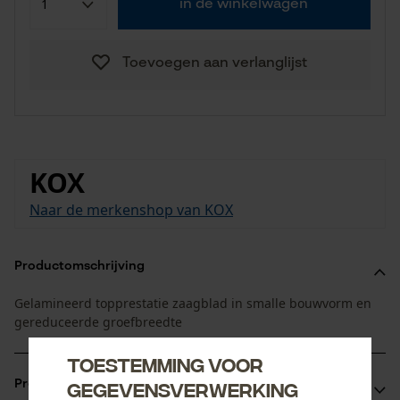
in de winkelwagen
Toevoegen aan verlanglijst
KOX
Naar de merkenshop van KOX
Productomschrijving
Gelamineerd topprestatie zaagblad in smalle bouwvorm en
gereduceerde groefbreedte
Toestemming voor
gegevensverwerking
Productvoordelen