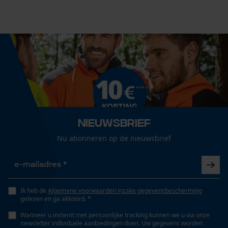
Grootte & afmetingen
Econda Analytics
Railslengte
45 cm
Mouseflow Web Analytics Tool
Fact-Finder Tracking
Technische specificaties
Prestatie en functionele
Automatische kettingsmering
Nieuwsbrief
Cookies
Nee
Nu abonneren op de nieuwsbrief
Eigenschap
Loop54 Personalization
lange levensduur, hoge snijprestaties
Gepersonaliseerde homepage
Ik heb de
Algemene voorwaarden inzake gegevensbescherming
gelezen en ga akkoord. *
Opgeslagen winkelwagen
Versnipperfunctie
Wanneer u instemt met persoonlijke tracking kunnen we u via onze
Persoonlijke begroeting
Nee
newsletter individuele aanbiedingen doen. Uw gegevens worden