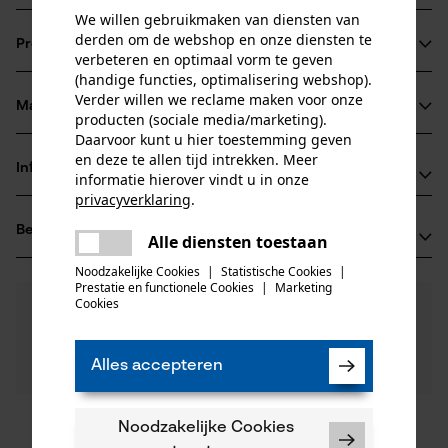
We willen gebruikmaken van diensten van
In combinatie met de passende Micro-Lite-zaagkettingen
derden om de webshop en onze diensten te
Productinformatie
ontstaat een hogere zaagprestatie in vergelijking tot
verbeteren en optimaal vorm te geven
(handige functies, optimalisering webshop).
standaard zaaggereedschap
Verder willen we reclame maken voor onze
Voor een hoger zaagermogen en een langere levensduur
Materiaal & onderhoud
producten (sociale media/marketing).
Productdetails
van blad en ketting door een blokkade die het smeersel,
Daarvoor kunt u hier toestemming geven
laat daar waar het nodig is
en deze te allen tijd intrekken. Meer
Activiteitstype
Informatie van de fabrikant
informatie hierover vindt u in onze
Materiaal
zagen
smallere zaagsnede
privacyverklaring
.
Oregon Tool GmbH
delen
Hoofdmateriaal
Beoordelingen
(0)
Lise-Meitner-Str. 4
Alle diensten toestaan
Er is een fout opgetreden. Gelieve
staal
Leeftijdsgroep
delen
70736 Fellbach, Duitsland
het opnieuw te proberen.
Noodzakelijke Cookies
|
Statistische Cookies
|
volwassen
E-mail: info@kox.eu
Prestatie en functionele Cookies
|
Marketing
mail
Cookies
0
Nog vragen?
(0)
Website: www.kox.eu
Product aanbevelen
Oppervlaktecoating
Onze experts staan graag voor u klaar!
Tel.: + 49 711 300 33 200
gelakt oppervlak
Een vraag
Aantal delen
Alles accepteren
Filteren op aantal sterren
stellen
1 st.
Als u vragen of problemen hebt met het product of
gebreken opmerkt, aarzel dan niet om contact met
ons op te nemen per telefoon op 0800 096 69 66 of
Noodzakelijke Cookies
1
2
3
4
5
Aantal aandrijfschakels