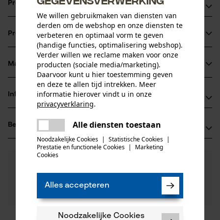
Productvoordelen
We willen gebruikmaken van diensten van
derden om de webshop en onze diensten te
Combineert hoge stabiliteit en gering gewicht door
Productinformatie
verbeteren en optimaal vorm te geven
siliciumstaal legering
(handige functies, optimalisering webshop).
Voor een hoger zaagermogen en een langere levensduur
Verder willen we reclame maken voor onze
van blad en ketting door een blokkade die het smeersel,
producten (sociale media/marketing).
Materiaal & onderhoud
Productdetails
Daarvoor kunt u hier toestemming geven
laat daar waar het nodig is
en deze te allen tijd intrekken. Meer
Activiteitstype
informatie hierover vindt u in onze
Informatie van de fabrikant
Materiaal
zagen
privacyverklaring
.
delen
Oregon Tool GmbH
Hoofdmateriaal
Alle diensten toestaan
Er is een fout opgetreden. Gelieve
Beoordelingen
(0)
Lise-Meitner-Str. 4
staal
delen
het opnieuw te proberen.
Leeftijdsgroep
Noodzakelijke Cookies
|
Statistische Cookies
|
70736 Fellbach, Duitsland
Prestatie en functionele Cookies
|
Marketing
volwassen
E-mail: info@kox.eu
mail
Cookies
0
Nog vragen?
(0)
Website: www.kox.eu
Product aanbevelen
Oppervlaktecoating
Onze experts staan graag voor u klaar!
Tel.: + 49 711 300 33 200
gelakt oppervlak
Een vraag
Aantal delen
Alles accepteren
Filteren op aantal sterren
stellen
1 st.
Als u vragen of problemen hebt met het product of
gebreken opmerkt, aarzel dan niet om contact met
Noodzakelijke Cookies