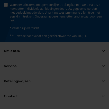
Persoonlijke begroeting
Wanneer u instemt met persoonlijke tracking kunnen we u via onze
newsletter individuele aanbiedingen doen. Uw gegevens worden
Eigenschap
Geo-IP en gebruikersdetectie
niet gedeeld met derden. U kunt uw toestemming te allen tijde met
hoge snijprestaties
een klik intrekken. Onderaan iedere newsletter vindt u daarvoor een
YouTube-video's
link.
Google Maps
* velden zijn verplicht
Instansing aandrijfschakel
*** Inwisselbaar vanaf een goederenwaarde van 100,- €
D5
Marketing Cookies
Dit is KOX
Instelling Jolly
60 deg
Over ons
Maatschappelijke betrokkenheid
Service
Google Global Site Tag
raadgever
Microsoft Advertising Universal
Veel gestelde vragen
KOX Harvester
Vijlen 1e helft
Event Tracking
KOX catalogus
Aanmelding nieuwsbrief
Betalingswijzen
5.5 mm
Retourneren
Survicate
Terugroepen product
Verzendkosteninformatie
Contact
Vijlen 2e helft
5.2 mm
Contactformulier