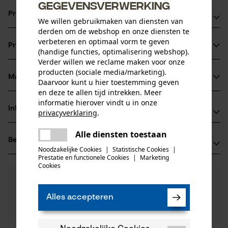
gegevensverwerking
Productvoordelen
We willen gebruikmaken van diensten van
derden om de webshop en onze diensten te
Ketting zorgt voor verminderde vibratie van het
verbeteren en optimaal vorm te geven
Productinformatie
zaagapparaat
(handige functies, optimalisering webshop).
Verder willen we reclame maken voor onze
extreem sterke haakse tanden
producten (sociale media/marketing).
vijlmarkering op het dak van de beitel voor een correct
Materiaal & onderhoud
Daarvoor kunt u hier toestemming geven
Productdetails
scherpen
en deze te allen tijd intrekken. Meer
informatie hierover vindt u in onze
Activiteitstype
Informatie van de fabrikant
privacyverklaring
.
Materiaal
zagen
delen
Oregon Tool GmbH
Alle diensten toestaan
Er is een fout opgetreden. Gelieve
Hoofdmateriaal
Beoordelingen
(1)
Lise-Meitner-Str. 4
delen
het opnieuw te proberen.
staal
Noodzakelijke Cookies
|
Statistische Cookies
|
Leeftijdsgroep
70736 Fellbach, Duitsland
Prestatie en functionele Cookies
|
Marketing
mail
volwassen
Cookies
E-mail: info@kox.eu
5.0
Nog vragen?
(1)
Website: www.kox.eu
Product aanbevelen
Materiaaldikte
Onze experts staan graag voor u klaar!
Tel.: + 49 711 300 33 200
1.5 mm
Alles accepteren
Een vraag
Aantal delen
Filteren op aantal sterren
stellen
1 st.
Als u vragen of problemen hebt met het product of