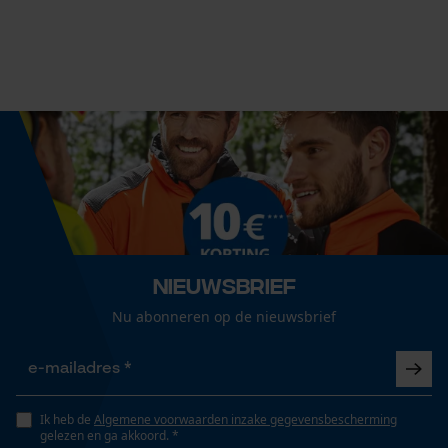
Leveringsomvang
1 x KOX zaagketting
Econda Analytics
Grootte & afmetingen
Mouseflow Web Analytics Tool
Resulterende borsthoek
Fact-Finder Tracking
60 deg
Railslengte
Prestatie en functionele
45 cm
Cookies
Nieuwsbrief
Nu abonneren op de nieuwsbrief
Technische specificaties
Loop54 Personalization
Gepersonaliseerde homepage
Automatische kettingsmering
Nee
Ik heb de
Algemene voorwaarden inzake gegevensbescherming
Opgeslagen winkelwagen
gelezen en ga akkoord. *