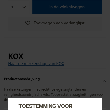
in de winkelwagen
Toevoegen aan verlanglijst
KOX
Naar de merkenshop van KOX
Productomschrijving
Haakse kettingen met rechthoekige snijtanden en
veiligheidsaandrijfschakels. Topprestatie zaagkettingen voor
de professionele inzet.
Toestemming voor