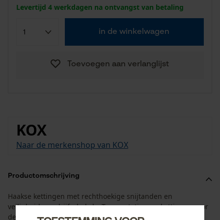
Levertijd 4 werkdagen na ontvangst van betaling
in de winkelwagen
Toevoegen aan verlanglijst
KOX
Naar de merkenshop van KOX
Productomschrijving
Haakse kettingen met rechthoekige snijtanden en
veiligheidsaandrijfschakels. Topprestatie zaagkettingen voor
de professionele inzet.
Toestemming voor