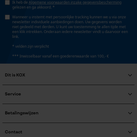
Nee
Ik heb de
Algemene voorwaarden inzake gegevensbescherming
gelezen en ga akkoord. *
Persoonlijke begroeting
Wanneer u instemt met persoonlijke tracking kunnen we u via onze
Geo-IP en gebruikersdetectie
newsletter individuele aanbiedingen doen. Uw gegevens worden
Eigenschap
niet gedeeld met derden. U kunt uw toestemming te allen tijde met
YouTube-video's
hoge snijprestaties
een klik intrekken. Onderaan iedere newsletter vindt u daarvoor een
link.
Google Maps
* velden zijn verplicht
Instansing aandrijfschakel
*** Inwisselbaar vanaf een goederenwaarde van 100,- €
D5
Marketing Cookies
Dit is KOX
Instelling Jolly
60 deg
Over ons
Google Global Site Tag
Maatschappelijke betrokkenheid
Service
Microsoft Advertising Universal
raadgever
Event Tracking
Veel gestelde vragen
KOX Harvester
Vijlen 1e helft
KOX catalogus
Aanmelding nieuwsbrief
Betalingswijzen
5.5 mm
Survicate
Retourneren
Terugroepen product
Verzendkosteninformatie
Contact
Vijlen 2e helft