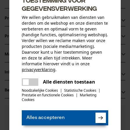
gegevensverwerking
We willen gebruikmaken van diensten van
Productvoordelen
derden om de webshop en onze diensten te
verbeteren en optimaal vorm te geven
Ketting zorgt voor verminderde vibratie van het
(handige functies, optimalisering webshop).
Productinformatie
zaagapparaat
Verder willen we reclame maken voor onze
producten (sociale media/marketing).
extreem sterke haakse tanden
Daarvoor kunt u hier toestemming geven
vijlmarkering op het dak van de beitel voor een correct
Materiaal & onderhoud
en deze te allen tijd intrekken. Meer
Productdetails
scherpen
informatie hierover vindt u in onze
privacyverklaring
.
Activiteitstype
Informatie van de fabrikant
delen
Materiaal
zagen
Alle diensten toestaan
Er is een fout opgetreden. Gelieve
Oregon Tool GmbH
delen
Hoofdmateriaal
het opnieuw te proberen.
Noodzakelijke Cookies
|
Statistische Cookies
|
Beoordelingen
(0)
Lise-Meitner-Str. 4
staal
Prestatie en functionele Cookies
|
Marketing
Leeftijdsgroep
mail
70736 Fellbach, Duitsland
Cookies
volwassen
E-mail: info@kox.eu
0
Nog vragen?
(0)
Website: www.kox.eu
Product aanbevelen
Materiaaldikte
Alles accepteren
Onze experts staan graag voor u klaar!
Tel.: + 49 711 300 33 200
1.5 mm
Een vraag
Aantal delen