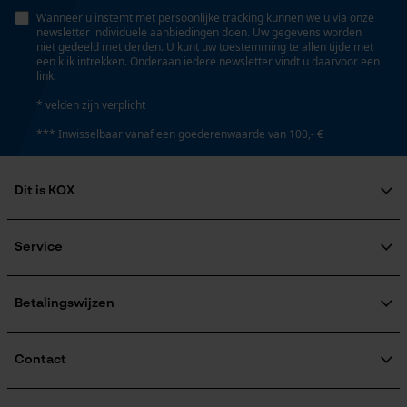
Persoonlijke begroeting
Wanneer u instemt met persoonlijke tracking kunnen we u via onze
newsletter individuele aanbiedingen doen. Uw gegevens worden
Eigenschap
Geo-IP en gebruikersdetectie
niet gedeeld met derden. U kunt uw toestemming te allen tijde met
betrouwbaar, hoge snijprestaties
een klik intrekken. Onderaan iedere newsletter vindt u daarvoor een
YouTube-video's
link.
Google Maps
* velden zijn verplicht
Instansing aandrijfschakel
*** Inwisselbaar vanaf een goederenwaarde van 100,- €
D6
Marketing Cookies
Dit is KOX
Instelling Jolly
60 deg
Over ons
Maatschappelijke betrokkenheid
Service
Google Global Site Tag
raadgever
Microsoft Advertising Universal
Veel gestelde vragen
KOX Harvester
Vijlen 1e helft
Event Tracking
KOX catalogus
Aanmelding nieuwsbrief
Betalingswijzen
5.5 mm
Retourneren
Survicate
Terugroepen product
Verzendkosteninformatie
Contact
Vijlen 2e helft
5.2 mm
Contactformulier