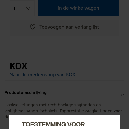
in de winkelwagen
Toevoegen aan verlanglijst
KOX
Naar de merkenshop van KOX
Productomschrijving
Haakse kettingen met rechthoekige snijtanden en
veiligheidsaandrijfschakels. Topprestatie zaagkettingen voor
de professionele inzet.
Toestemming voor