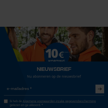
Leveringsomvang
1 x KOX zaagketting
Econda Analytics
Grootte & afmetingen
Mouseflow Web Analytics Tool
Resulterende borsthoek
Fact-Finder Tracking
60 deg
Railslengte
Prestatie en functionele
45 cm
Cookies
Nieuwsbrief
Nu abonneren op de nieuwsbrief
Technische specificaties
Loop54 Personalization
Gepersonaliseerde homepage
Automatische kettingsmering
Nee
Ik heb de
Algemene voorwaarden inzake gegevensbescherming
Opgeslagen winkelwagen
gelezen en ga akkoord. *