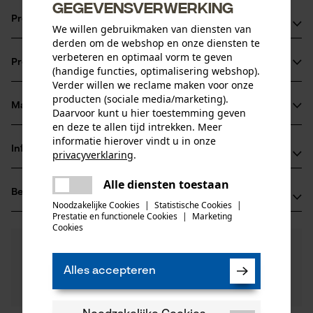
gegevensverwerking
Productvoordelen
We willen gebruikmaken van diensten van
derden om de webshop en onze diensten te
Ketting zorgt voor verminderde vibratie van het
verbeteren en optimaal vorm te geven
Productinformatie
zaagapparaat
(handige functies, optimalisering webshop).
Verder willen we reclame maken voor onze
extreem sterke haakse tanden
producten (sociale media/marketing).
vijlmarkering op het dak van de beitel voor een correct
Materiaal & onderhoud
Daarvoor kunt u hier toestemming geven
Productdetails
scherpen
en deze te allen tijd intrekken. Meer
informatie hierover vindt u in onze
Activiteitstype
Informatie van de fabrikant
privacyverklaring
.
Materiaal
zagen
delen
Oregon Tool GmbH
Alle diensten toestaan
Er is een fout opgetreden. Gelieve
Hoofdmateriaal
Beoordelingen
(0)
Lise-Meitner-Str. 4
delen
het opnieuw te proberen.
staal
Noodzakelijke Cookies
|
Statistische Cookies
|
Leeftijdsgroep
70736 Fellbach, Duitsland
Prestatie en functionele Cookies
|
Marketing
mail
volwassen
Cookies
E-mail: info@kox.eu
0
Nog vragen?
(0)
Website: www.kox.eu
Product aanbevelen
Materiaaldikte
Onze experts staan graag voor u klaar!
Tel.: + 49 711 300 33 200
1.6 mm
Alles accepteren
Een vraag
Aantal delen
Filteren op aantal sterren
stellen
1 st.
Als u vragen of problemen hebt met het product of