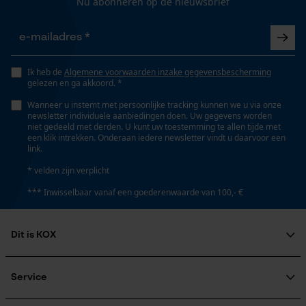
Nu abonneren op de nieuwsbrief
Railslengte
Gepersonaliseerde homepage
50 cm
Opgeslagen winkelwagen
Persoonlijke begroeting
Ik heb de
Algemene voorwaarden inzake gegevensbescherming
Technische specificaties
Geo-IP en gebruikersdetectie
gelezen en ga akkoord. *
YouTube-video's
Automatische kettingsmering
Wanneer u instemt met persoonlijke tracking kunnen we u via onze
Nee
newsletter individuele aanbiedingen doen. Uw gegevens worden
Google Maps
niet gedeeld met derden. U kunt uw toestemming te allen tijde met
een klik intrekken. Onderaan iedere newsletter vindt u daarvoor een
link.
Eigenschap
* velden zijn verplicht
Marketing Cookies
betrouwbaar, hoge snijprestaties
*** Inwisselbaar vanaf een goederenwaarde van 100,- €
Instansing aandrijfschakel
Dit is KOX
Google Global Site Tag
D6
Microsoft Advertising Universal
Over ons
Event Tracking
Maatschappelijke betrokkenheid
Service
Survicate
raadgever
Instelling Jolly
Veel gestelde vragen