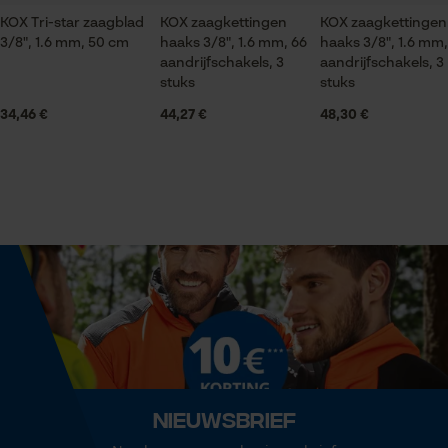
KOX Tri-star zaagblad
KOX zaagkettingen
KOX zaagkettingen 
Seizoen
3/8", 1.6 mm, 50 cm
haaks 3/8", 1.6 mm, 66
haaks 3/8", 1.6 mm,
Product geschikt voor het hele jaar
Statistische Cookies
aandrijfschakels, 3
aandrijfschakels, 3
stuks
stuks
34,46 €
44,27 €
48,30 €
Leveringsomvang
3 x KOX zaagkettingen
Econda Analytics
Mouseflow Web Analytics Tool
Volume
841.5 cm³
Fact-Finder Tracking
Grootte & afmetingen
Prestatie en functionele
Cookies
Resulterende borsthoek
60 deg
Nieuwsbrief
Loop54 Personalization