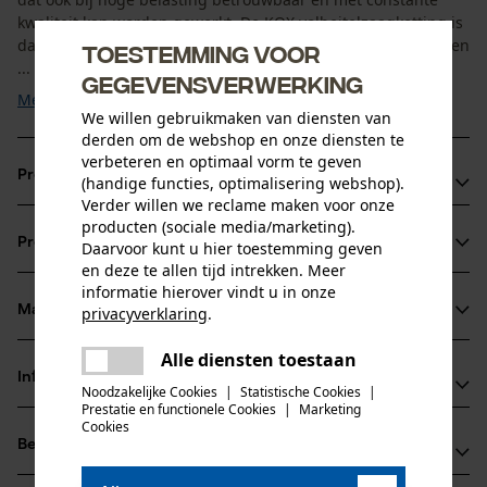
kwaliteit kan worden gewerkt. De KOX volbeitelzaagketting is
daardoor zeer krachtig en dankzij de rechthoekige snijtanden
Toestemming voor
...
gegevensverwerking
Meer tonen
We willen gebruikmaken van diensten van
derden om de webshop en onze diensten te
verbeteren en optimaal vorm te geven
Productvoordelen
(handige functies, optimalisering webshop).
Verder willen we reclame maken voor onze
Ketting zorgt voor verminderde vibratie van het
producten (sociale media/marketing).
Productinformatie
Daarvoor kunt u hier toestemming geven
zaagapparaat
en deze te allen tijd intrekken. Meer
extreem sterke haakse tanden
informatie hierover vindt u in onze
vijlmarkering op het dak van de beitel voor een correct
Materiaal & onderhoud
privacyverklaring
.
Productdetails
scherpen
delen
Alle diensten toestaan
Er is een fout opgetreden. Gelieve
Activiteitstype
Informatie van de fabrikant
delen
het opnieuw te proberen.
Noodzakelijke Cookies
|
Statistische Cookies
|
Materiaal
zagen
Prestatie en functionele Cookies
|
Marketing
mail
Oregon Tool GmbH
Cookies
Hoofdmateriaal
Beoordelingen
(0)
Lise-Meitner-Str. 4
staal
Leeftijdsgroep
70736 Fellbach, Duitsland