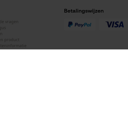
Betalingswijzen
lde vragen
gus
en
n product
teninformatie
Accu/batterij inbegrepen
Oplaadbare batterij/batterijen niet inbegrepen in
de levering
mulier
Oregon Tool GmbH
ulier
KOX – Partners voor de Bosbouw 
f
Adres hoofdkantoor:
Lise-Meitner-Str. 4
herroepen
70736 Fellbach
Duitsland
Geen winkel!
Retouradres: