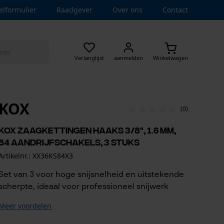
elformulier
Raadgever
Over ons
Contact
Verlanglijst
aanmelden
Winkelwagen
KOX
(0)
KOX zaagkettingen haaks 3/8", 1.6 mm,
84 aandrijfschakels, 3 stuks
Artikelnr.: XX36KS84X3
Set van 3 voor hoge snijsnelheid en uitstekende
scherpte, ideaal voor professioneel snijwerk
Meer voordelen