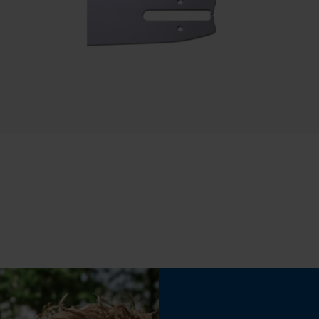
Statistische Cookies
Eigenschap
betrouwbaar, hoge snijprestaties
Econda Analytics
Mouseflow Web Analytics Tool
Fact-Finder Tracking
Instelling Jolly
60 deg
Prestatie en functionele Cookies
Vijlen 2e helft
5.2 mm
Loop54 Personalization
Versnipperfunctie
Gepersonaliseerde homepage
Nee
Opgeslagen winkelwagen