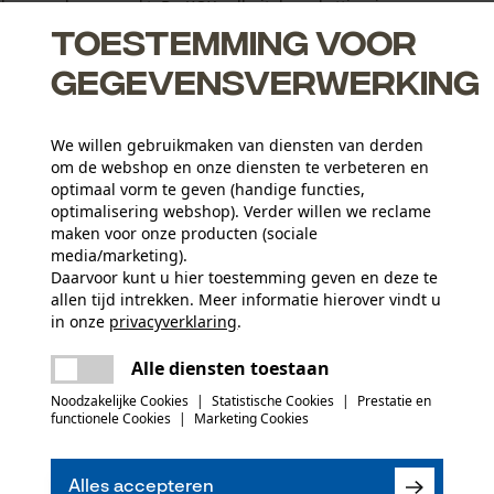
 kan worden gewerkt. De KOX volbeitelzaagketting is
...
Toestemming voor
gegevensverwerking
We willen gebruikmaken van diensten van derden
om de webshop en onze diensten te verbeteren en
optimaal vorm te geven (handige functies,
agapparaat
optimalisering webshop). Verder willen we reclame
maken voor onze producten (sociale
ect scherpen
media/marketing).
Daarvoor kunt u hier toestemming geven en deze te
allen tijd intrekken. Meer informatie hierover vindt u
in onze
privacyverklaring
.
delen
Er is een fout opgetreden. Gelieve het
Leeftijdsgroep
Alle diensten toestaan
opnieuw te proberen.
volwassen
mail
Noodzakelijke Cookies
|
Statistische Cookies
|
Prestatie en
functionele Cookies
|
Marketing Cookies
Materiaaldikte
(0)
1.6 mm
Aantal aandrijfschakels
84
Alles accepteren