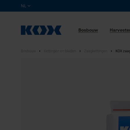
NL
Bosbouw
Harveste
Bosbouw
Kettingen en bladen
Zaagkettingen
KOX zaag