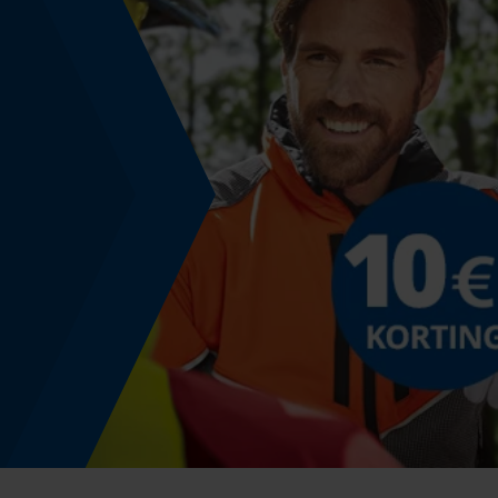
Fasewisselaar
Nee
Snijdikte
1.6 mm
Bewegingshoek borst
0.63 mm
Dieptebegrenzerafstand
0.63 mm
Aandrijfschakeldikte/gleufbreedte
0.063 in