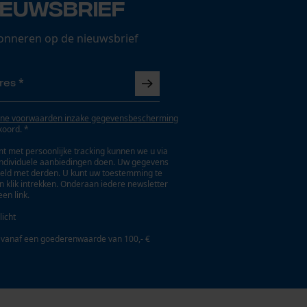
ieuwsbrief
onneren op de nieuwsbrief
ne voorwaarden inzake gegevensbescherming
koord. *
t met persoonlijke tracking kunnen we u via
individuele aanbiedingen doen. Uw gegevens
eld met derden. U kunt uw toestemming te
en klik intrekken. Onderaan iedere newsletter
een link.
licht
 vanaf een goederenwaarde van 100,- €