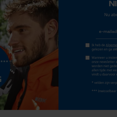
N
Persoonlijke begroeting
Slijphoek
Geo-IP en gebruikersdetectie
Nu ab
25 deg
YouTube-video's
Google Maps
Schuine snede
Nee
Ik heb de
Algeme
gelezen en ga ak
Marketing Cookies
Deling
Wanneer u instem
onze newsletter 
3/8"
worden niet gede
allen tijde met e
vindt u daarvoor 
Google Global Site Tag
Aandrijfschakeldikte mm
* velden zijn verp
Microsoft Advertising Universal Event
1.6 mm
Tracking
*** Inwisselbaar
Survicate
Gereedschapsloze kettingspanning
Nee