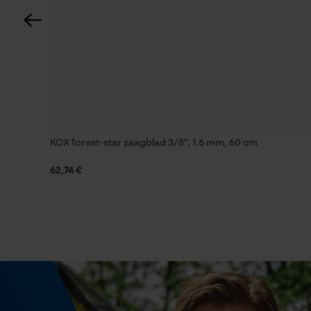
Technische specificaties
Automatische kettingsmering
Nee
Instansing aandrijfschakel
KOX forest-star zaagblad 3/8", 1.6 mm, 60 cm
D6
62,74 €
Vijlen 1e helft
5.5 mm
Vijlhouding
10° naar boven