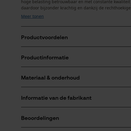
hoge belasting betrouwbaar en met constante kwaliteit
daardoor bijzonder krachtig en dankzij de rechthoekige 
Meer tonen
Productvoordelen
Ketting zorgt voor verminderde vibratie van het za
Productinformatie
extreem sterke haakse tanden
vijlmarkering op het dak van de beitel voor een corr
Materiaal & onderhoud
Productdetails
Activiteitstype
Informatie van de fabrikant
zagen
Materiaal
Oregon Tool GmbH
Hoofdmateriaal
Beoordelingen
Lise-Meitner-Str. 4
staal
Aantal delen
70736 Fellbach, Duitsland
3 st.