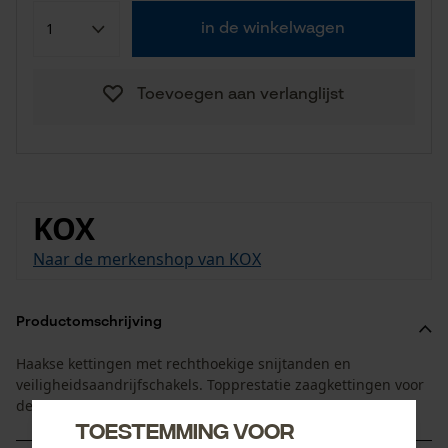
in de winkelwagen
Toevoegen aan verlanglijst
KOX
Naar de merkenshop van KOX
Productomschrijving
Haakse kettingen met rechthoekige snijtanden en
veiligheidsaandrijfschakels. Topprestatie zaagkettingen voor
de professionele inzet.
Toestemming voor