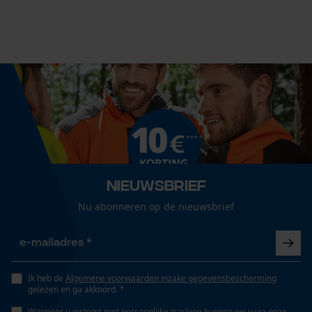
Leveringsomvang
1 x KOX zaagketting
Econda Analytics
Grootte & afmetingen
Mouseflow Web Analytics Tool
Resulterende borsthoek
Fact-Finder Tracking
60 deg
Railslengte
Prestatie en functionele
Nieuwsbrief
60 cm
Cookies
Nu abonneren op de nieuwsbrief
Technische specificaties
Loop54 Personalization
Gepersonaliseerde homepage
Automatische kettingsmering
Ik heb de
Algemene voorwaarden inzake gegevensbescherming
Nee
gelezen en ga akkoord. *
Opgeslagen winkelwagen
Wanneer u instemt met persoonlijke tracking kunnen we u via onze