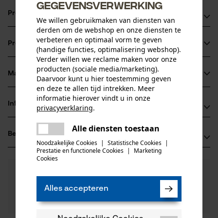
gegevensverwerking
Productvoordelen
We willen gebruikmaken van diensten van
derden om de webshop en onze diensten te
Ketting zorgt voor verminderde vibratie van het
verbeteren en optimaal vorm te geven
Productinformatie
zaagapparaat
(handige functies, optimalisering webshop).
Verder willen we reclame maken voor onze
extreem sterke haakse tanden
producten (sociale media/marketing).
vijlmarkering op het dak van de beitel voor een correct
Materiaal & onderhoud
Daarvoor kunt u hier toestemming geven
Productdetails
scherpen
en deze te allen tijd intrekken. Meer
informatie hierover vindt u in onze
Activiteitstype
Informatie van de fabrikant
privacyverklaring
.
Materiaal
zagen
delen
Oregon Tool GmbH
Alle diensten toestaan
Er is een fout opgetreden. Gelieve
Hoofdmateriaal
Beoordelingen
(0)
Lise-Meitner-Str. 4
delen
het opnieuw te proberen.
staal
Noodzakelijke Cookies
|
Statistische Cookies
|
Leeftijdsgroep
70736 Fellbach, Duitsland
Prestatie en functionele Cookies
|
Marketing
mail
volwassen
Cookies
E-mail: info@kox.eu
0
Nog vragen?
(0)
Website: www.kox.eu
Product aanbevelen
Materiaaldikte
Onze experts staan graag voor u klaar!
Tel.: + 49 711 300 33 200
1.6 mm
Alles accepteren
Een vraag
Aantal delen
Filteren op aantal sterren
stellen
1 st.
Als u vragen of problemen hebt met het product of