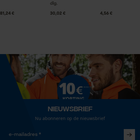
Seizoen
dlg.
Statistische Cookies
Product geschikt voor het hele jaar
81,24 €
30,02 €
4,56 €
Leveringsomvang
1 x KOX zaagketting
Econda Analytics
Mouseflow Web Analytics Tool
Optiek/patroon
Fact-Finder Tracking
Unikleur
Prestatie en functionele
Grootte & afmetingen
Cookies
Resulterende borsthoek
Nieuwsbrief
60 deg
Nu abonneren op de nieuwsbrief
Loop54 Personalization
Gepersonaliseerde homepage
Railslengte