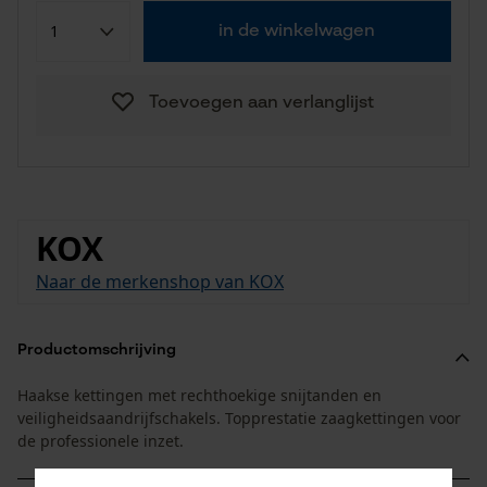
in de winkelwagen
Toevoegen aan verlanglijst
KOX
Naar de merkenshop van KOX
Productomschrijving
Haakse kettingen met rechthoekige snijtanden en
veiligheidsaandrijfschakels. Topprestatie zaagkettingen voor
de professionele inzet.