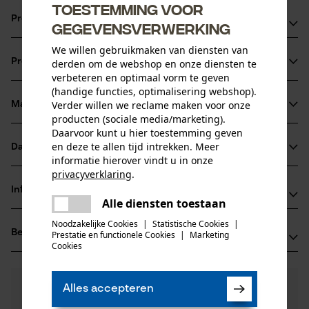
Toestemming voor
Productvoordelen
gegevensverwerking
We willen gebruikmaken van diensten van
Motorzaagketting zorgt voor minder trilling in het
Productinformatie
derden om de webshop en onze diensten te
zaaggarnituur
verbeteren en optimaal vorm te geven
Extreem krachtige haakse zaagtanden
(handige functies, optimalisering webshop).
Slijphoekmarkering op de bovenkant van de zaagtanden
Verder willen we reclame maken voor onze
Materiaal & onderhoud
Productdetails
producten (sociale media/marketing).
voor correct slijpen van de ketting
Daarvoor kunt u hier toestemming geven
Activiteitstype
en deze te allen tijd intrekken. Meer
Datasheets
Materiaal
zagen
informatie hierover vindt u in onze
privacyverklaring
.
Gegevensblad fabrikant (PDF)
Hoofdmateriaal
delen
Informatie van de fabrikant
staal
Alle diensten toestaan
Er is een fout opgetreden. Gelieve
Leeftijdsgroep
delen
Oregon Tool GmbH
het opnieuw te proberen.
volwassen
Noodzakelijke Cookies
|
Statistische Cookies
|
Beoordelingen
(0)
Prestatie en functionele Cookies
|
Marketing
Lise-Meitner-Str. 4
mail
Cookies
Materiaaldikte
70736 Fellbach, Duitsland
1.6 mm
E-mail: info@kox.eu
Aantal delen
0
Nog vragen?
(0)
1 st.
Website: www.kox.eu
Product aanbevelen
Alles accepteren
Onze experts staan graag voor u klaar!
Tel.: + 49 711 300 33 200