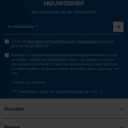
Gepersonaliseerde homepage
50 cm
Nieuwsbrief
Opgeslagen winkelwagen
Nu abonneren op de nieuwsbrief
Persoonlijke begroeting
Technische specificaties
Geo-IP en gebruikersdetectie
Automatische kettingsmering
YouTube-video's
Ik heb de
Algemene voorwaarden inzake gegevensbescherming
Nee
Google Maps
gelezen en ga akkoord. *
Wanneer u instemt met persoonlijke tracking kunnen we u via onze
newsletter individuele aanbiedingen doen. Uw gegevens worden
Eigenschap
niet gedeeld met derden. U kunt uw toestemming te allen tijde met
Marketing Cookies
een klik intrekken. Onderaan iedere newsletter vindt u daarvoor een
ongevoelig
link.
* velden zijn verplicht
Instansing aandrijfschakel
*** Inwisselbaar vanaf een goederenwaarde van 100,- €
D6
Google Global Site Tag
Microsoft Advertising Universal
Event Tracking
Dit is KOX
Instelling Jolly
Survicate
Over ons
60 deg
Maatschappelijke betrokkenheid
Service