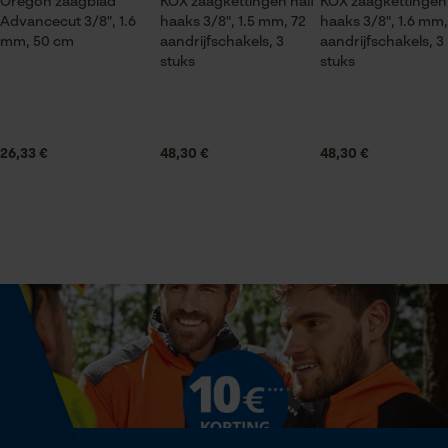
Oregon zaagblad
KOX zaagkettingen half
KOX zaagkettingen
Seizoen
Advancecut 3/8", 1.6
haaks 3/8", 1.5 mm, 72
haaks 3/8", 1.6 mm,
Product geschikt voor het hele jaar
mm, 50 cm
aandrijfschakels, 3
aandrijfschakels, 3
Statistische Cookies
stuks
stuks
Leveringsomvang
3 x KOX zaagkettingen
26,33 €
48,30 €
48,30 €
Econda Analytics
Volume
Mouseflow Web Analytics Tool
841.5 cm³
Fact-Finder Tracking
Grootte & afmetingen
Prestatie en functionele
Cookies
Resulterende borsthoek
60 deg
Loop54 Personalization
Railslengte