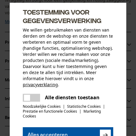
van de KOX zaagketting. In vergelijking met
Toestemming voor
volbeitelzaagkettingen is deze minder gevoelig voor vuil en ...
gegevensverwerking
Meer tonen
We willen gebruikmaken van diensten van
derden om de webshop en onze diensten te
verbeteren en optimaal vorm te geven
Productvoordelen
(handige functies, optimalisering webshop).
Verder willen we reclame maken voor onze
Ketting zorgt voor verminderde vibratie van het
producten (sociale media/marketing).
Productinformatie
zaagapparaat
Daarvoor kunt u hier toestemming geven
en deze te allen tijd intrekken. Meer
snijkanten met kleine radius voor een snel snijden en
informatie hierover vindt u in onze
probleemloos scherpen
Materiaal & onderhoud
privacyverklaring
.
Productdetails
veiligheidsaandrijfschakels reduceren de terugslag
delen
Alle diensten toestaan
Activiteitstype
Er is een fout opgetreden. Gelieve
Informatie van de fabrikant
delen
Materiaal
zagen
het opnieuw te proberen.
Noodzakelijke Cookies
|
Statistische Cookies
|
Prestatie en functionele Cookies
|
Marketing
Oregon Tool GmbH
mail
Cookies
Hoofdmateriaal
Beoordelingen
(0)
Lise-Meitner-Str. 4
staal
Leeftijdsgroep
70736 Fellbach, Duitsland
volwassen
E-mail: info@kox.eu
Alles accepteren