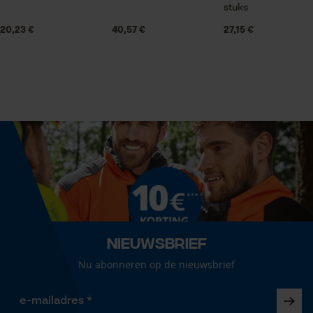
Seizoen
stuks
Statistische Cookies
Product geschikt voor het hele jaar
20,23 €
40,57 €
27,15 €
Leveringsomvang
1 x KOX zaagketting
Econda Analytics
Mouseflow Web Analytics Tool
Optiek/patroon
Fact-Finder Tracking
Unikleur
Prestatie en functionele
Grootte & afmetingen
Cookies
Resulterende borsthoek
Nieuwsbrief
60 deg
Nu abonneren op de nieuwsbrief
Loop54 Personalization
Gepersonaliseerde homepage
Railslengte