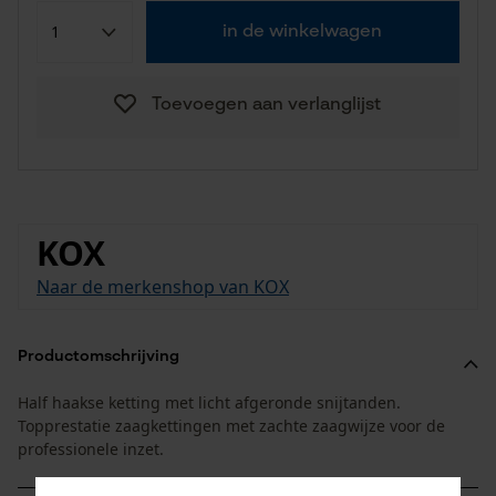
in de winkelwagen
Toevoegen aan verlanglijst
KOX
Naar de merkenshop van KOX
Productomschrijving
Half haakse ketting met licht afgeronde snijtanden.
Topprestatie zaagkettingen met zachte zaagwijze voor de
professionele inzet.