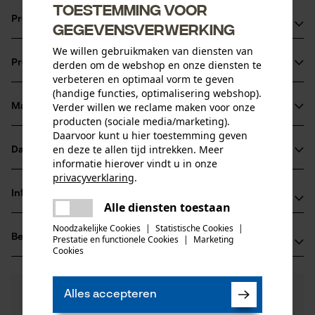
Toestemming voor
Productvoordelen
gegevensverwerking
We willen gebruikmaken van diensten van
Ketting zorgt voor verminderde vibratie van het
Productinformatie
derden om de webshop en onze diensten te
zaagapparaat
verbeteren en optimaal vorm te geven
snijkanten met kleine radius voor een snel snijden en
(handige functies, optimalisering webshop).
probleemloos scherpen
Verder willen we reclame maken voor onze
Materiaal & onderhoud
Productdetails
producten (sociale media/marketing).
veiligheidsaandrijfschakels reduceren de terugslag
Daarvoor kunt u hier toestemming geven
Activiteitstype
en deze te allen tijd intrekken. Meer
Datasheets
Materiaal
zagen
informatie hierover vindt u in onze
privacyverklaring
.
Gegevensblad fabrikant (PDF)
Hoofdmateriaal
delen
Informatie van de fabrikant
staal
Alle diensten toestaan
Er is een fout opgetreden. Gelieve
Leeftijdsgroep
delen
Oregon Tool GmbH
het opnieuw te proberen.
volwassen
Noodzakelijke Cookies
|
Statistische Cookies
|
Beoordelingen
(0)
Prestatie en functionele Cookies
|
Marketing
Lise-Meitner-Str. 4
mail
Cookies
Materiaaldikte
70736 Fellbach, Duitsland
1.6 mm
E-mail: info@kox.eu
Aantal delen
0
Nog vragen?
(0)
1 st.
Website: www.kox.eu
Product aanbevelen
Alles accepteren
Onze experts staan graag voor u klaar!
Tel.: + 49 711 300 33 200