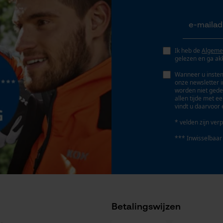
0.63 mm
Geo-IP en gebruikersdetectie
YouTube-video's
Dieptebegrenzerafstand
Google Maps
0.63 mm
Ik heb de
Algeme
gelezen en ga ak
Wanneer u instem
Marketing Cookies
onze newsletter 
Aandrijfschakeldikte/gleufbreedte
worden niet gede
0.058 in
allen tijde met e
vindt u daarvoor 
* velden zijn verp
Google Global Site Tag
Gereedschapsloze kettingwissel
*** Inwisselbaar
Microsoft Advertising Universal Event
Nee
Tracking
Survicate
Accu/batterij inbegrepen
Betalingswijzen
Oplaadbare batterij/batterijen niet inbegrepen in