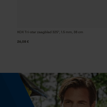
Instansing aandrijfschakel
G5
KOX Tri-star zaagblad 325", 1.5 mm, 38 cm
Vijlen 1e helft
4.8 mm
26,08 €
Vijlhouding
10° naar boven
Fasewisselaar
Nee
Schuine snede