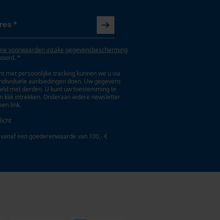
ne voorwaarden inzake gegevensbescherming
koord. *
t met persoonlijke tracking kunnen we u via
individuele aanbiedingen doen. Uw gegevens
eld met derden. U kunt uw toestemming te
en klik intrekken. Onderaan iedere newsletter
een link.
licht
 vanaf een goederenwaarde van 100,- €