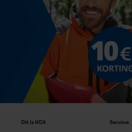
Nee
Deling
325"
Aandrijfschakeldikte mm
1.5 mm
Gereedschapsloze kettingspanning
Nee
Energie & vermogen
Accucapaciteitsaanduiding
Dit is KOX
Service
Nee