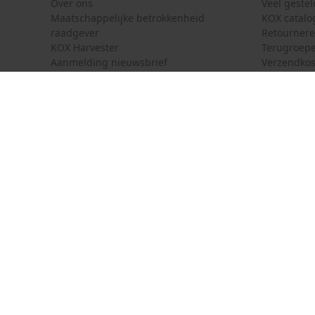
Over ons
Veel geste
Maatschappelijke betrokkenheid
KOX catalo
raadgever
Retourner
KOX Harvester
Terugroepe
Powerbankfunctie
Aanmelding nieuwsbrief
Verzendkos
Nee
KOX internationaal
Contact
Kleurencombinatie
Deutschland
France
Contactfor
Österreich
Schweiz
Bestelform
Kleur
Suisse
Belgique
Nieuwsbrie
grijs
België
Contract 
Specificatie kettingzaag
Merk kettingzaag
Hurricane, Grizzly, Sterwins, Oleo-Mac Olympik,
Nautac, NAC, Mogatec, Metabo, Kinzo, Hopem,
FLO, Dynamac, Cub Cadet, Alpina, Güde, Oleo