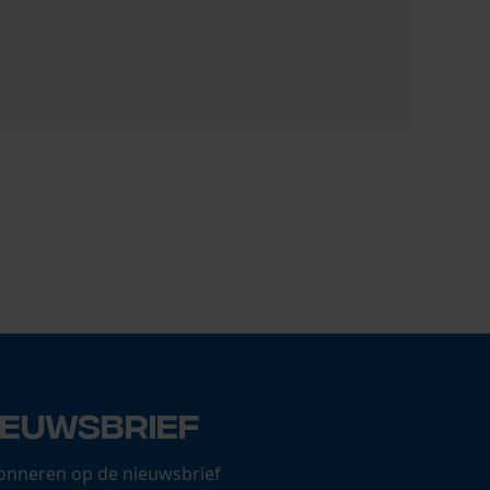
Oregon zaa
18,20 €
ieuwsbrief
onneren op de nieuwsbrief