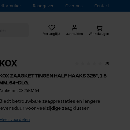
elformulier
Raadgever
Over ons
Contact
Verlanglijst
aanmelden
Winkelwagen
KOX
(0)
KOX zaagkettingen half haaks 325", 1.5
mm, 64-dlg.
Artikelnr.: XX25KM64
Biedt betrouwbare zaagprestaties en langere
levensduur voor veelzijdige zaagklussen
Meer voordelen