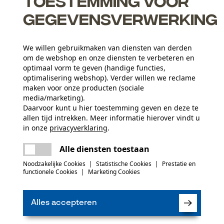
Toestemming voor
gegevensverwerking
We willen gebruikmaken van diensten van derden
agapparaat
om de webshop en onze diensten te verbeteren en
en probleemloos scherpen
optimaal vorm te geven (handige functies,
optimalisering webshop). Verder willen we reclame
maken voor onze producten (sociale
media/marketing).
Daarvoor kunt u hier toestemming geven en deze te
allen tijd intrekken. Meer informatie hierover vindt u
Leeftijdsgroep
in onze
privacyverklaring
.
volwassen
delen
Er is een fout opgetreden. Gelieve het
Alle diensten toestaan
opnieuw te proberen.
mail
Materiaaldikte
Noodzakelijke Cookies
|
Statistische Cookies
|
Prestatie en
(0)
1.5 mm
Aantal aandrijfschakels
functionele Cookies
|
Marketing Cookies
64
Alles accepteren
Product aanbevelen
Branche