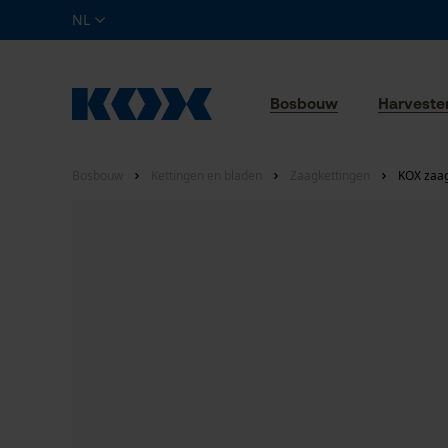
NL
Bosbouw
Harveste
Bosbouw
Kettingen en bladen
Zaagkettingen
KOX zaag