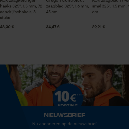
KOX zaagkettingen
Oregon ControlCut
KOX zaagblad Tri-s
Seizoen
haaks 325", 1.5 mm, 72
zaagblad 325", 1.6 mm,
smal 325", 1.5 mm, 
Product geschikt voor het hele jaar
aandrijfschakels, 3
45 cm
cm
Statistische Cookies
stuks
48,30 €
34,47 €
29,21 €
Leveringsomvang
3 x KOX zaagkettingen
Econda Analytics
Volume
Mouseflow Web Analytics Tool
841.5 cm³
Fact-Finder Tracking
Grootte & afmetingen
Prestatie en functionele
Cookies
Resulterende borsthoek
60 deg
Nieuwsbrief
Loop54 Personalization
Nu abonneren op de nieuwsbrief
Railslengte