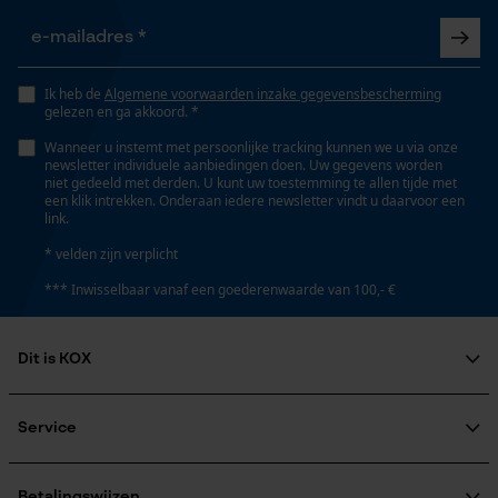
Gepersonaliseerde homepage
45 cm
Opgeslagen winkelwagen
Persoonlijke begroeting
Ik heb de
Algemene voorwaarden inzake gegevensbescherming
Technische specificaties
Geo-IP en gebruikersdetectie
gelezen en ga akkoord. *
Automatische kettingsmering
YouTube-video's
Wanneer u instemt met persoonlijke tracking kunnen we u via onze
Nee
newsletter individuele aanbiedingen doen. Uw gegevens worden
Google Maps
niet gedeeld met derden. U kunt uw toestemming te allen tijde met
een klik intrekken. Onderaan iedere newsletter vindt u daarvoor een
link.
Eigenschap
* velden zijn verplicht
Marketing Cookies
hoge snijprestaties
*** Inwisselbaar vanaf een goederenwaarde van 100,- €
Instansing aandrijfschakel
Dit is KOX
G5
Google Global Site Tag
Over ons
Microsoft Advertising Universal
Event Tracking
Maatschappelijke betrokkenheid
Service
raadgever
Instelling Jolly
Survicate
Veel gestelde vragen
KOX Harvester
60 deg
KOX catalogus
Betalingswijzen