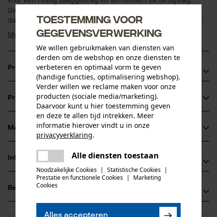
Daardoor is de KOX zaagketting minder gevoelig voor vuil
Toestemming voor
dan volbeitelzaagkettingen en daarmee ook geschikt voor ...
gegevensverwerking
Meer tonen
We willen gebruikmaken van diensten van
derden om de webshop en onze diensten te
verbeteren en optimaal vorm te geven
Productvoordelen
(handige functies, optimalisering webshop).
Verder willen we reclame maken voor onze
Ketting zorgt voor verminderde vibratie van het
producten (sociale media/marketing).
Productinformatie
zaagapparaat
Daarvoor kunt u hier toestemming geven
en deze te allen tijd intrekken. Meer
snijkanten met kleine radius voor een snel snijden en
informatie hierover vindt u in onze
probleemloos scherpen
Materiaal & onderhoud
privacyverklaring
.
Productdetails
veiligheidsaandrijfschakels reduceren de terugslag
delen
Alle diensten toestaan
Activiteitstype
Er is een fout opgetreden. Gelieve
Informatie van de fabrikant
delen
Materiaal
zagen
het opnieuw te proberen.
Noodzakelijke Cookies
|
Statistische Cookies
|
Prestatie en functionele Cookies
|
Marketing
Oregon Tool GmbH
mail
Cookies
Hoofdmateriaal
Beoordelingen
(0)
Lise-Meitner-Str. 4
staal
Leeftijdsgroep
70736 Fellbach, Duitsland
volwassen
E-mail: info@kox.eu
Alles accepteren