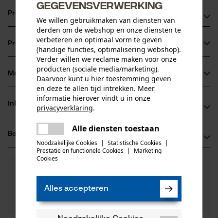
gegevensverwerking
Productvoordelen
We willen gebruikmaken van diensten van
derden om de webshop en onze diensten te
Ketting zorgt voor verminderde vibratie van het
verbeteren en optimaal vorm te geven
Productinformatie
zaagapparaat
(handige functies, optimalisering webshop).
Verder willen we reclame maken voor onze
snijkanten met kleine radius voor een snel snijden en
producten (sociale media/marketing).
probleemloos scherpen
Materiaal & onderhoud
Daarvoor kunt u hier toestemming geven
Productdetails
veiligheidsaandrijfschakels reduceren de terugslag
en deze te allen tijd intrekken. Meer
informatie hierover vindt u in onze
Activiteitstype
Informatie van de fabrikant
privacyverklaring
.
Materiaal
zagen
delen
Oregon Tool GmbH
Alle diensten toestaan
Er is een fout opgetreden. Gelieve
Hoofdmateriaal
Beoordelingen
(0)
Lise-Meitner-Str. 4
delen
het opnieuw te proberen.
staal
Noodzakelijke Cookies
|
Statistische Cookies
|
Leeftijdsgroep
70736 Fellbach, Duitsland
Prestatie en functionele Cookies
|
Marketing
mail
volwassen
Cookies
E-mail: info@kox.eu
0
Nog vragen?
(0)
Website: www.kox.eu
Product aanbevelen
Materiaaldikte
Onze experts staan graag voor u klaar!
Tel.: + 49 711 300 33 200
1.5 mm
Alles accepteren
Een vraag
Aantal delen
Filteren op aantal sterren
stellen
1 st.
Als u vragen of problemen hebt met het product of