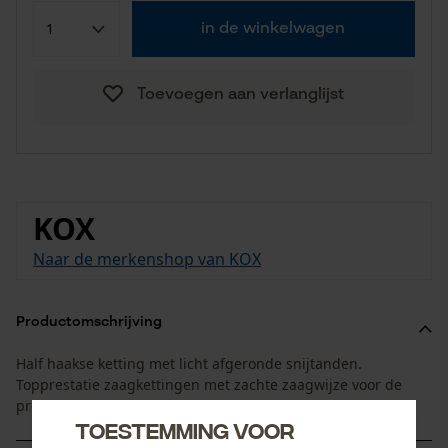
in de winkelwagen
Toevoegen aan verlanglijst
KOX
Naar de merkenshop van KOX
Productomschrijving
Half haakse ketting met licht afgeronde snijtanden.
Topprestatie zaagkettingen met zachte zaagwijze voor de
professionele inzet.
Toestemming voor