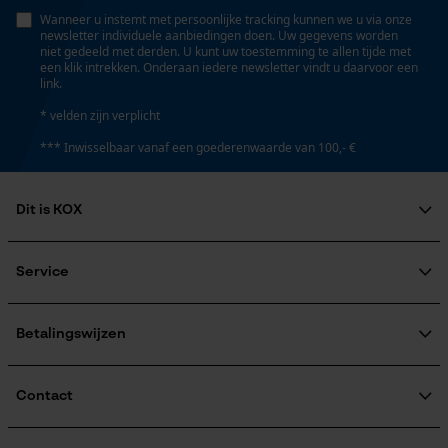
Persoonlijke begroeting
Wanneer u instemt met persoonlijke tracking kunnen we u via onze
newsletter individuele aanbiedingen doen. Uw gegevens worden
Instansing aandrijfschakel
Geo-IP en gebruikersdetectie
niet gedeeld met derden. U kunt uw toestemming te allen tijde met
G5
een klik intrekken. Onderaan iedere newsletter vindt u daarvoor een
YouTube-video's
link.
Google Maps
* velden zijn verplicht
Instelling Jolly
*** Inwisselbaar vanaf een goederenwaarde van 100,- €
60 deg
Marketing Cookies
Dit is KOX
Vijlen 1e helft
4.8 mm
Over ons
Maatschappelijke betrokkenheid
Service
Google Global Site Tag
raadgever
Microsoft Advertising Universal
Veel gestelde vragen
KOX Harvester
Vijlen 2e helft
Event Tracking
KOX catalogus
Aanmelding nieuwsbrief
Betalingswijzen
4.5 mm
Retourneren
Survicate
Terugroepen product
Verzendkosteninformatie
Contact
Vijlhouding
10° naar boven
Contactformulier