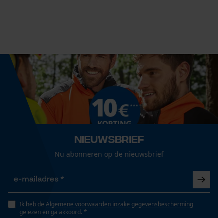
Leveringsomvang
1 x KOX zaagketting
Econda Analytics
Grootte & afmetingen
Mouseflow Web Analytics Tool
Resulterende borsthoek
Fact-Finder Tracking
60 deg
Railslengte
Prestatie en functionele
50 cm
Cookies
Nieuwsbrief
Nu abonneren op de nieuwsbrief
Technische specificaties
Loop54 Personalization
Gepersonaliseerde homepage
Automatische kettingsmering
Nee
Ik heb de
Algemene voorwaarden inzake gegevensbescherming
Opgeslagen winkelwagen
gelezen en ga akkoord. *