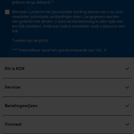
gelezen en ga akkoord. *
Persoonlijke begroeting
Eigenschap
Wanneer u instemt met persoonlijke tracking kunnen we u via onze
Geo-IP en gebruikersdetectie
newsletter individuele aanbiedingen doen. Uw gegevens worden
betrouwbaar
niet gedeeld met derden. U kunt uw toestemming te allen tijde met
YouTube-video's
een klik intrekken. Onderaan iedere newsletter vindt u daarvoor een
link.
Google Maps
Instansing aandrijfschakel
* velden zijn verplicht
G6
*** Inwisselbaar vanaf een goederenwaarde van 100,- €
Marketing Cookies
Instelling Jolly
Dit is KOX
60 deg
Over ons
Google Global Site Tag
Maatschappelijke betrokkenheid
Service
Microsoft Advertising Universal
raadgever
Vijlen 1e helft
Event Tracking
Veel gestelde vragen
KOX Harvester
4.8 mm
KOX catalogus
Aanmelding nieuwsbrief
Betalingswijzen
Survicate
Retourneren
Terugroepen product
Vijlen 2e helft
Verzendkosteninformatie
Contact
4.5 mm