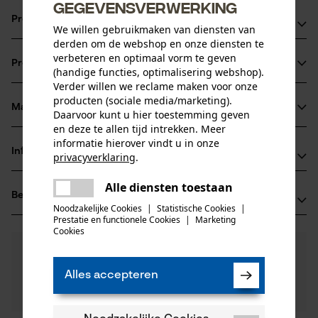
gegevensverwerking
Productvoordelen
We willen gebruikmaken van diensten van
derden om de webshop en onze diensten te
Ketting zorgt voor verminderde vibratie van het
verbeteren en optimaal vorm te geven
Productinformatie
zaagapparaat
(handige functies, optimalisering webshop).
Verder willen we reclame maken voor onze
snijkanten met kleine radius voor een snel snijden en
producten (sociale media/marketing).
probleemloos scherpen
Materiaal & onderhoud
Daarvoor kunt u hier toestemming geven
Productdetails
veiligheidsaandrijfschakels reduceren de terugslag
en deze te allen tijd intrekken. Meer
informatie hierover vindt u in onze
Activiteitstype
Informatie van de fabrikant
privacyverklaring
.
Materiaal
zagen
delen
Oregon Tool GmbH
Alle diensten toestaan
Er is een fout opgetreden. Gelieve
Hoofdmateriaal
Beoordelingen
(0)
Lise-Meitner-Str. 4
delen
het opnieuw te proberen.
staal
Noodzakelijke Cookies
|
Statistische Cookies
|
Leeftijdsgroep
70736 Fellbach, Duitsland
Prestatie en functionele Cookies
|
Marketing
mail
volwassen
Cookies
E-mail: info@kox.eu
0
Nog vragen?
(0)
Website: www.kox.eu
Product aanbevelen
Materiaaldikte
Onze experts staan graag voor u klaar!
Tel.: + 49 711 300 33 200
1.6 mm
Alles accepteren
Een vraag
Aantal delen
Filteren op aantal sterren
stellen
1 st.
Als u vragen of problemen hebt met het product of