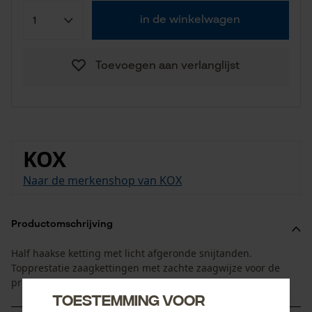
in de winkelwagen
Toevoegen aan verlanglijst
KOX
Naar de merkenshop van KOX
Productomschrijving
Half haakse ketting met licht afgeronde snijtanden.
Topprestatie zaagkettingen met zachte zaagwijze voor de
professionele inzet.
Toestemming voor