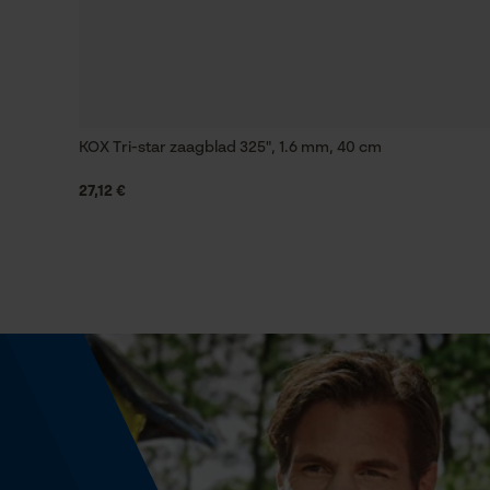
Instansing aandrijfschakel
G6
KOX Tri-star zaagblad 325", 1.6 mm, 40 cm
Vijlen 1e helft
4.8 mm
27,12 €
Vijlhouding
10° naar boven
Fasewisselaar
Nee
Snijdikte