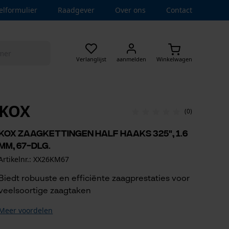
elformulier
Raadgever
Over ons
Contact
Verlanglijst
aanmelden
Winkelwagen
KOX
(0)
KOX zaagkettingen half haaks 325", 1.6
mm, 67-dlg.
Artikelnr.: XX26KM67
Biedt robuuste en efficiënte zaagprestaties voor
veelsoortige zaagtaken
Meer voordelen