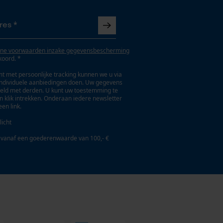
ne voorwaarden inzake gegevensbescherming
koord. *
t met persoonlijke tracking kunnen we u via
individuele aanbiedingen doen. Uw gegevens
eld met derden. U kunt uw toestemming te
en klik intrekken. Onderaan iedere newsletter
een link.
licht
 vanaf een goederenwaarde van 100,- €