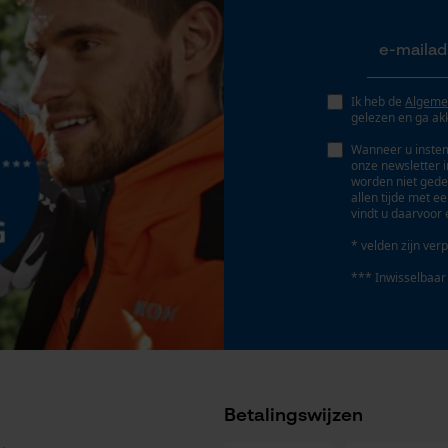
Nee
Geo-IP en gebruikersdetectie
YouTube-video's
Deling
Google Maps
325"
Ik heb de
Algeme
gelezen en ga ak
Wanneer u instem
Marketing Cookies
onze newsletter 
Aandrijfschakeldikte mm
worden niet gede
1.6 mm
allen tijde met e
vindt u daarvoor 
* velden zijn verp
Google Global Site Tag
Gereedschapsloze kettingspanning
*** Inwisselbaar
Microsoft Advertising Universal Event
Nee
Tracking
Survicate
Betalingswijzen