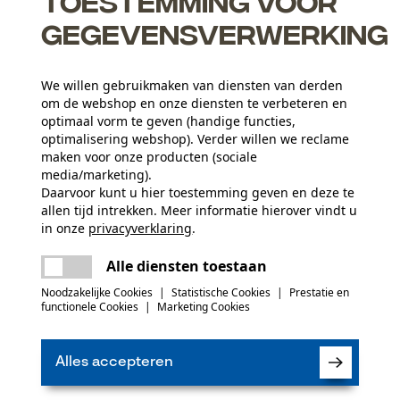
Toestemming voor
gegevensverwerking
We willen gebruikmaken van diensten van derden
agapparaat
om de webshop en onze diensten te verbeteren en
en probleemloos scherpen
optimaal vorm te geven (handige functies,
optimalisering webshop). Verder willen we reclame
maken voor onze producten (sociale
media/marketing).
Daarvoor kunt u hier toestemming geven en deze te
allen tijd intrekken. Meer informatie hierover vindt u
Leeftijdsgroep
in onze
privacyverklaring
.
volwassen
delen
Er is een fout opgetreden. Gelieve het
Alle diensten toestaan
opnieuw te proberen.
mail
Materiaaldikte
Noodzakelijke Cookies
|
Statistische Cookies
|
Prestatie en
(0)
1.6 mm
Aantal aandrijfschakels
functionele Cookies
|
Marketing Cookies
67
Alles accepteren
Product aanbevelen
Branche