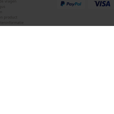
lde vragen
gus
en
Accu/batterij inbegrepen
n product
Oplaadbare batterij/batterijen niet inbegrepen in
teninformatie
de levering
mulier
Oregon Tool GmbH
ulier
KOX – Partners voor de Bosbouw 
f
Adres hoofdkantoor:
Lise-Meitner-Str. 4
herroepen
70736 Fellbach
Duitsland
Geen winkel!
Retouradres:
Beim Erlenwäldchen 14/2
71522 Backnang
Duitsland