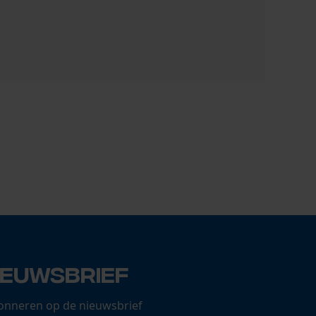
KOX zaagke
17,02 €
ieuwsbrief
onneren op de nieuwsbrief