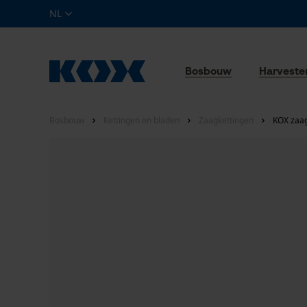
NL
Bosbouw
Harveste
Bosbouw
Kettingen en bladen
Zaagkettingen
KOX zaag