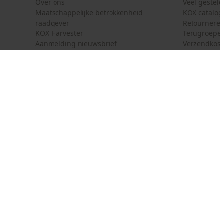
Over ons
Veel geste
Energie & vermogen
Maatschappelijke betrokkenheid
KOX catalo
raadgever
Retourner
Accucapaciteitsaanduiding
KOX Harvester
Terugroepe
Nee
Aanmelding nieuwsbrief
Verzendkos
KOX internationaal
Contact
Powerbankfunctie
Deutschland
France
Contactfor
Nee
Österreich
Schweiz
Bestelform
Suisse
Belgique
Nieuwsbrie
België
Contract 
Kleurencombinatie
Kleur
grijs
Specificatie kettingzaag