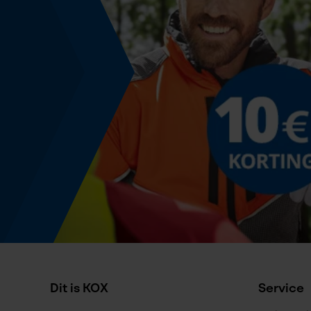
1.6 mm
Bewegingshoek borst
0.63 mm
Dieptebegrenzerafstand
0.63 mm
Aandrijfschakeldikte/gleufbreedte
0.063 in
Gereedschapsloze kettingwissel
Nee
Dit is KOX
Service