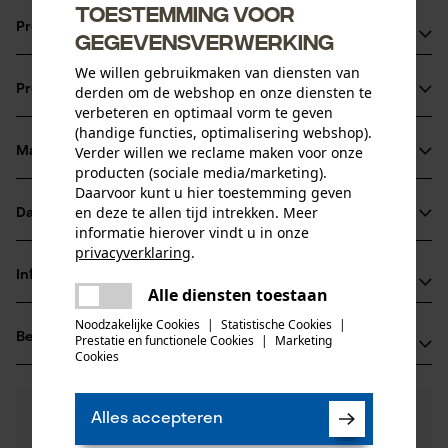
Toestemming voor
Productvoordelen
gegevensverwerking
We willen gebruikmaken van diensten van
snijkanten met kleine radius voor een snel snijden en
Productinformatie
derden om de webshop en onze diensten te
probleemloos scherpen
verbeteren en optimaal vorm te geven
veiligheidsaandrijfschakels reduceren de terugslag
(handige functies, optimalisering webshop).
Ongevoeliger ten opzichte van geheel haakse kettinge,
Verder willen we reclame maken voor onze
Materiaal & onderhoud
Productdetails
producten (sociale media/marketing).
maar iets mindere zaagprestatie
Daarvoor kunt u hier toestemming geven
Activiteitstype
en deze te allen tijd intrekken. Meer
Datasheets
Materiaal
zagen
informatie hierover vindt u in onze
privacyverklaring
.
Gegevensblad fabrikant (PDF)
Hoofdmateriaal
delen
Informatie van de fabrikant
staal
Alle diensten toestaan
Er is een fout opgetreden. Gelieve
Leeftijdsgroep
delen
Oregon Tool GmbH
het opnieuw te proberen.
volwassen
Noodzakelijke Cookies
|
Statistische Cookies
|
Beoordelingen
(0)
Prestatie en functionele Cookies
|
Marketing
Lise-Meitner-Str. 4
mail
Cookies
Materiaaldikte
70736 Fellbach, Duitsland
1.6 mm
E-mail: info@kox.eu
Aantal delen
0
Nog vragen?
(0)
1 st.
Website: www.kox.eu
Product aanbevelen
Alles accepteren
Onze experts staan graag voor u klaar!
Tel.: + 49 711 300 33 200