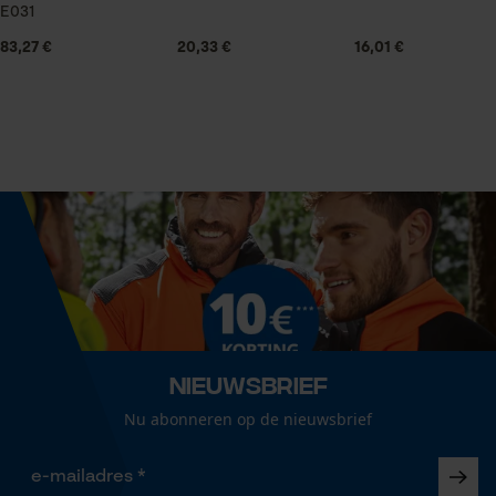
Seizoen
E031
Statistische Cookies
Product geschikt voor het hele jaar
83,27 €
20,33 €
16,01 €
Leveringsomvang
1 x KOX zaagketting
Econda Analytics
Mouseflow Web Analytics Tool
Optiek/patroon
Fact-Finder Tracking
Unikleur
Prestatie en functionele
Grootte & afmetingen
Cookies
Resulterende borsthoek
Nieuwsbrief
60 deg
Nu abonneren op de nieuwsbrief
Loop54 Personalization
Gepersonaliseerde homepage
Railslengte