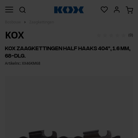
Bosbouw
Zaagkettingen
KOX
(0)
KOX zaagkettingen half haaks 404", 1.6 mm,
68-dlg.
Artikelnr.: XX46KM68