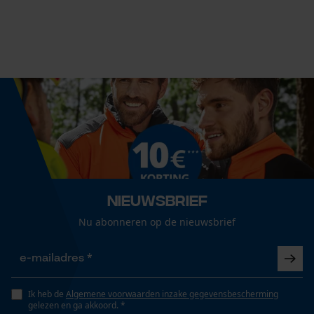
Leveringsomvang
1 x KOX zaagketting
Volume
Econda Analytics
991.34 in³
Mouseflow Web Analytics Tool
Fact-Finder Tracking
Grootte & afmetingen
Resulterende borsthoek
Prestatie en functionele
60 deg
Cookies
Nieuwsbrief
Nu abonneren op de nieuwsbrief
Railslengte
Loop54 Personalization
35 cm
Gepersonaliseerde homepage
Ik heb de
Algemene voorwaarden inzake gegevensbescherming
Opgeslagen winkelwagen
gelezen en ga akkoord. *
Technische specificaties