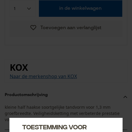
in de winkelwagen
Toevoegen aan verlanglijst
KOX
Naar de merkenshop van KOX
Productomschrijving
kleine half haakse soortgelijke tandvorm voor 1,3 mm
groefbreedte. Veiligheidsketting met verbeterde prestatie
voor de hobby gebruikers.
Toestemming voor