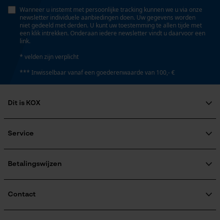
Persoonlijke begroeting
Wanneer u instemt met persoonlijke tracking kunnen we u via onze
newsletter individuele aanbiedingen doen. Uw gegevens worden
Automatische kettingsmering
Geo-IP en gebruikersdetectie
niet gedeeld met derden. U kunt uw toestemming te allen tijde met
Nee
een klik intrekken. Onderaan iedere newsletter vindt u daarvoor een
YouTube-video's
link.
Google Maps
* velden zijn verplicht
Eigenschap
*** Inwisselbaar vanaf een goederenwaarde van 100,- €
lager risico op terugslag, lange levensduur
Marketing Cookies
Dit is KOX
Instansing aandrijfschakel
E3
Over ons
Maatschappelijke betrokkenheid
Service
Google Global Site Tag
raadgever
Microsoft Advertising Universal
Veel gestelde vragen
KOX Harvester
Instelling Jolly
Event Tracking
KOX catalogus
Aanmelding nieuwsbrief
Betalingswijzen
60 deg
Retourneren
Survicate
Terugroepen product
Verzendkosteninformatie
Contact
Vijlen 1e helft
4 mm
Contactformulier