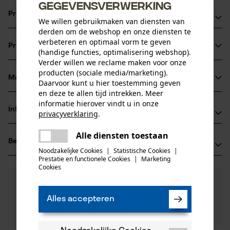
gegevensverwerking
Productvoordelen
We willen gebruikmaken van diensten van
derden om de webshop en onze diensten te
geleidelijke verhoging op één van de schakels
verbeteren en optimaal vorm te geven
Productinformatie
verminderen de kans op een kik-back
(handige functies, optimalisering webshop).
Verder willen we reclame maken voor onze
Met langere snijtand voor een hogere levensduur
producten (sociale media/marketing).
Ideaal voor hobby gebruikers en werkzaamheden voor de
Materiaal & onderhoud
Daarvoor kunt u hier toestemming geven
Productdetails
boomzorg
en deze te allen tijd intrekken. Meer
informatie hierover vindt u in onze
Activiteitstype
Informatie van de fabrikant
privacyverklaring
.
Materiaal
zagen
delen
Oregon Tool GmbH
Alle diensten toestaan
Er is een fout opgetreden. Gelieve
Hoofdmateriaal
Beoordelingen
(0)
Lise-Meitner-Str. 4
delen
het opnieuw te proberen.
staal
Noodzakelijke Cookies
|
Statistische Cookies
|
Leeftijdsgroep
70736 Fellbach, Duitsland
Prestatie en functionele Cookies
|
Marketing
mail
volwassen
Cookies
E-mail: info@kox.eu
0
Nog vragen?
(0)
Website: www.kox.eu
Product aanbevelen
Materiaaldikte
Onze experts staan graag voor u klaar!
Tel.: + 49 711 300 33 200
1.3 mm
Alles accepteren
Een vraag
Aantal delen
Filteren op aantal sterren
stellen
1 st.
Als u vragen of problemen hebt met het product of