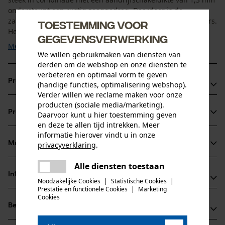
ondersteunt een rustig zaaggedrag. Daardoor is de
zaagketting ook geschikt voor beginners en hobbygebruikers.
Toestemming voor
Het ...
gegevensverwerking
Meer tonen
We willen gebruikmaken van diensten van
derden om de webshop en onze diensten te
verbeteren en optimaal vorm te geven
Productvoordelen
(handige functies, optimalisering webshop).
Verder willen we reclame maken voor onze
geleidelijke verhoging op één van de schakels
producten (sociale media/marketing).
Productinformatie
Daarvoor kunt u hier toestemming geven
verminderen de kans op een kik-back
en deze te allen tijd intrekken. Meer
Met langere snijtand voor een hogere levensduur
informatie hierover vindt u in onze
Ideaal voor hobby gebruikers en werkzaamheden voor de
Materiaal & onderhoud
privacyverklaring
.
Productdetails
boomzorg
delen
Alle diensten toestaan
Er is een fout opgetreden. Gelieve
Activiteitstype
Informatie van de fabrikant
delen
het opnieuw te proberen.
Noodzakelijke Cookies
|
Statistische Cookies
|
Materiaal
zagen
Prestatie en functionele Cookies
|
Marketing
mail
Oregon Tool GmbH
Cookies
Hoofdmateriaal
Beoordelingen
(0)
Lise-Meitner-Str. 4
staal
Leeftijdsgroep
70736 Fellbach, Duitsland