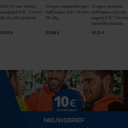
KOX Tri-star hobby
Oregon zaagkettingen
Oregon speciale
Seizoen
zaagblad 3/8", 1.3 mm,
half haaks 3/8", 1.6 mm,
kettingen voor de
Product geschikt voor het hele jaar
Statistische Cookies
40 cm, 55 schakels
98-dlg.
zagerij 3/8", 1.6 mm
aandrijfschakels
22,93 €
33,88 €
32,21 €
Leveringsomvang
3 x KOX zaagkettingen
Econda Analytics
Mouseflow Web Analytics Tool
Volume
841.5 cm³
Fact-Finder Tracking
Grootte & afmetingen
Prestatie en functionele
Cookies
Resulterende borsthoek
60 deg
Nieuwsbrief
Loop54 Personalization