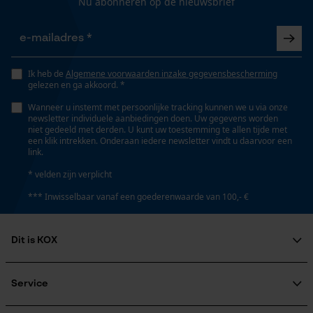
Nu abonneren op de nieuwsbrief
Railslengte
Gepersonaliseerde homepage
40 cm
Opgeslagen winkelwagen
Persoonlijke begroeting
Ik heb de
Algemene voorwaarden inzake gegevensbescherming
Technische specificaties
Geo-IP en gebruikersdetectie
gelezen en ga akkoord. *
YouTube-video's
Automatische kettingsmering
Wanneer u instemt met persoonlijke tracking kunnen we u via onze
Nee
newsletter individuele aanbiedingen doen. Uw gegevens worden
Google Maps
niet gedeeld met derden. U kunt uw toestemming te allen tijde met
een klik intrekken. Onderaan iedere newsletter vindt u daarvoor een
link.
Eigenschap
* velden zijn verplicht
Marketing Cookies
lager risico op terugslag, lange levensduur
*** Inwisselbaar vanaf een goederenwaarde van 100,- €
Instansing aandrijfschakel
Dit is KOX
Google Global Site Tag
E3
Microsoft Advertising Universal
Over ons
Event Tracking
Maatschappelijke betrokkenheid
Service
Survicate
raadgever
Instelling Jolly
Veel gestelde vragen