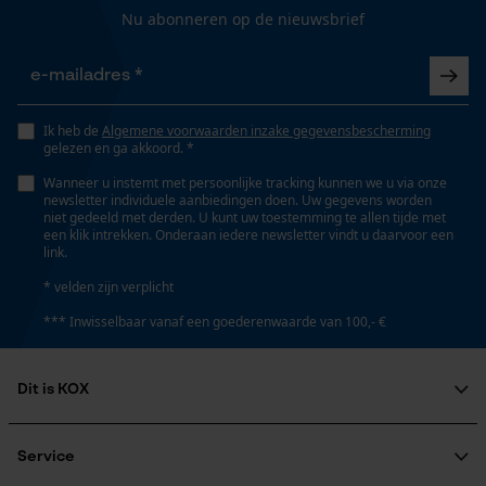
Nu abonneren op de nieuwsbrief
Gepersonaliseerde homepage
Opgeslagen winkelwagen
Technische specificaties
Persoonlijke begroeting
Automatische kettingsmering
Geo-IP en gebruikersdetectie
Nee
Ik heb de
Algemene voorwaarden inzake gegevensbescherming
gelezen en ga akkoord. *
YouTube-video's
Wanneer u instemt met persoonlijke tracking kunnen we u via onze
Google Maps
newsletter individuele aanbiedingen doen. Uw gegevens worden
Eigenschap
niet gedeeld met derden. U kunt uw toestemming te allen tijde met
lager risico op terugslag, trillingsarm
een klik intrekken. Onderaan iedere newsletter vindt u daarvoor een
link.
Marketing Cookies
* velden zijn verplicht
Instansing aandrijfschakel
*** Inwisselbaar vanaf een goederenwaarde van 100,- €
E1
Google Global Site Tag
Dit is KOX
Instelling Jolly
Microsoft Advertising Universal
60 deg
Over ons
Event Tracking
Maatschappelijke betrokkenheid
Service
Survicate
raadgever