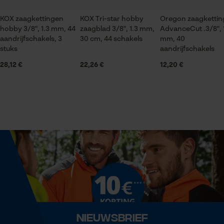
KOX zaagkettingen
KOX Tri-star hobby
Oregon zaagkettin
hobby 3/8", 1.3 mm, 44
zaagblad 3/8", 1.3 mm,
AdvanceCut .3/8", 
Statistische Cookies
Seizoen
aandrijfschakels, 3
30 cm, 44 schakels
mm, 40
Product geschikt voor het hele jaar
stuks
aandrijfschakels
28,12 €
22,26 €
12,20 €
Leveringsomvang
1 x KOX zaagketting
Econda Analytics
Mouseflow Web Analytics Tool
Fact-Finder Tracking
Grootte & afmetingen
Resulterende borsthoek
Prestatie en functionele
60 deg
Cookies
Railslengte
25 cm
Nieuwsbrief
Loop54 Personalization