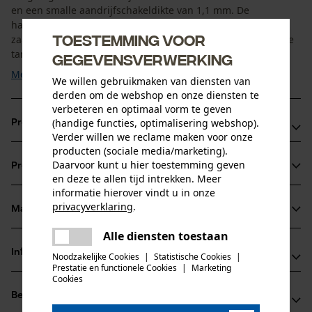
en een smalle aandrijfschakeldikte van 1,1 mm. De
halfbeitelvormige tand zorgt ondanks het scherpe
Toestemming voor
zaaggedrag voor een geringe terugslag. Markeringen op de
tanddaken geven de optimale slijphoek aan voor ...
gegevensverwerking
Meer tonen
We willen gebruikmaken van diensten van
derden om de webshop en onze diensten te
verbeteren en optimaal vorm te geven
(handige functies, optimalisering webshop).
Productvoordelen
Verder willen we reclame maken voor onze
producten (sociale media/marketing).
vijlmarkering op het dak van de beitel voor een correct scherpen
Daarvoor kunt u hier toestemming geven
Productinformatie
Kettingzaag zonder vribratie en gereduceerde terugslag
en deze te allen tijd intrekken. Meer
Geschikt voor motorstokzagen en eenhandzagen
informatie hierover vindt u in onze
privacyverklaring
.
Materiaal & onderhoud
Productdetails
delen
Alle diensten toestaan
Er is een fout opgetreden. Gelieve
delen
Activiteitstype
Informatie van de fabrikant
het opnieuw te proberen.
Noodzakelijke Cookies
|
Statistische Cookies
|
Materiaal
zagen
Prestatie en functionele Cookies
|
Marketing
mail
Cookies
Oregon Tool GmbH
Hoofdmateriaal
Beoordelingen
(0)
70736 Fellbach, Duitsland
staal