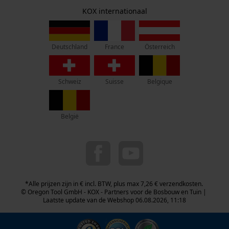
Herroepingsrecht
Adres hoofdkantoor:
KOX internationaal
Privacyinstellingen
Lise-Meitner-Str. 4
Google Global Site Tag
70736 Fellbach
Fasewisselaar
Microsoft Advertising Universal
Duitsland
Nee
Event Tracking
France
Österreich
Deutschland
Geen winkel!
Survicate
Retouradres:
Slijphoek
Schweiz
Suisse
Belgique
Beim Erlenwäldchen 14/2
25 deg
71522 Backnang
Duitsland
België
Schuine snede
Telefonisch bereikbaar:
Nee
ma t/m fr van 9:00 tot 17:00
0800 096 69 66
info-nl@kox.eu
Bewegingshoek borst
*Alle prijzen zijn in € incl. BTW, plus max 7,26 € verzendkosten.
0.63 mm
© Oregon Tool GmbH - KOX - Partners voor de Bosbouw en Tuin |
Laatste update van de Webshop 06.08.2026, 11:18
Deling