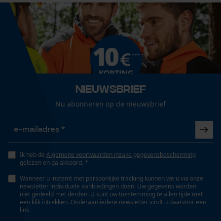
Controleer instelling van cookies
Volume
695.02 in³
Session ID
De keuze voor
gegevensverwerking opslaan
Grootte & afmetingen
Econda Tag Manager
Resulterende borsthoek
Nieuwsbrief
60 deg
Statistische Cookies
Nu abonneren op de nieuwsbrief
Technische specificaties
Automatische kettingsmering
Ik heb de
Algemene voorwaarden inzake gegevensbescherming
Econda Analytics
Nee
gelezen en ga akkoord. *
Mouseflow Web Analytics Tool
Wanneer u instemt met persoonlijke tracking kunnen we u via onze
newsletter individuele aanbiedingen doen. Uw gegevens worden
Fact-Finder Tracking
niet gedeeld met derden. U kunt uw toestemming te allen tijde met
Instansing aandrijfschakel
een klik intrekken. Onderaan iedere newsletter vindt u daarvoor een
73
link.