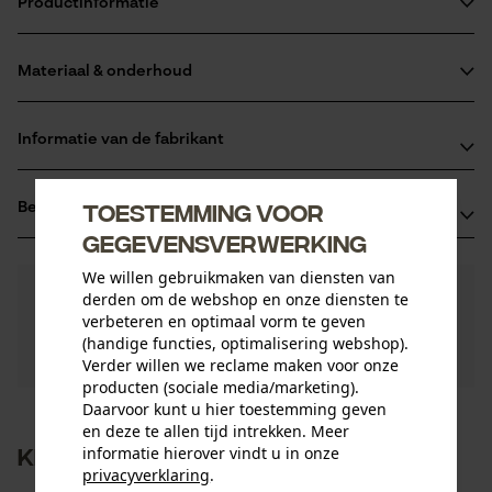
Productinformatie
Materiaal & onderhoud
Productdetails
Activiteitstype
Informatie van de fabrikant
Materiaal
zagen
Oregon Tool GmbH
Hoofdmateriaal
Toestemming voor
Beoordelingen
(0)
Lise-Meitner-Str. 4
staal
Leeftijdsgroep
gegevensverwerking
70736 Fellbach, Duitsland
volwassen
E-mail: info@kox.eu
We willen gebruikmaken van diensten van
0
Nog vragen?
(0)
Website: www.kox.eu
Product aanbevelen
derden om de webshop en onze diensten te
Oppervlaktecoating
Onze experts staan graag voor u klaar!
Tel.: + 49 711 300 33 200
verbeteren en optimaal vorm te geven
geolied oppervlak
Een vraag
Aantal delen
(handige functies, optimalisering webshop).
Filteren op aantal sterren
stellen
1 st.
Verder willen we reclame maken voor onze
Als u vragen of problemen hebt met het product of
producten (sociale media/marketing).
gebreken opmerkt, aarzel dan niet om contact met
Daarvoor kunt u hier toestemming geven
ons op te nemen per telefoon op 0800 096 69 66 of
1
en deze te allen tijd intrekken. Meer
2
3
4
5
Aantal aandrijfschakels
per e-mail op info-nl@kox.eu.
Klanten kochten ook
informatie hierover vindt u in onze
1640
privacyverklaring
.