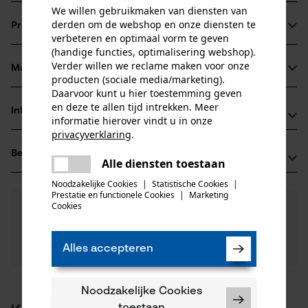
We willen gebruikmaken van diensten van
derden om de webshop en onze diensten te
Productinformatie
verbeteren en optimaal vorm te geven
(handige functies, optimalisering webshop).
Verder willen we reclame maken voor onze
Materiaal & onderhoud
Productdetails
producten (sociale media/marketing).
Daarvoor kunt u hier toestemming geven
en deze te allen tijd intrekken. Meer
Activiteitstype
Informatie van de fabrikant
informatie hierover vindt u in onze
Materiaal
bevestigen, pasvorm optimaliseren
privacyverklaring
.
Oregon Tool GmbH
Hoofdmateriaal
delen
Beoordelingen
(0)
Lise-Meitner-Str. 4
Alle diensten toestaan
kunststof
Er is een fout opgetreden. Gelieve
Leeftijdsgroep
70736 Fellbach, Duitsland
delen
het opnieuw te proberen.
Noodzakelijke Cookies
|
Statistische Cookies
|
volwassen
E-mail: info@kox.eu
Prestatie en functionele Cookies
|
Marketing
mail
0
Cookies
Nog vragen?
(0)
Website: www.kox.eu
Product aanbevelen
Onze experts staan graag voor u klaar!
Productonderhoud
Tel.: + 49 711 300 33 200
Een vraag
Aantal delen
Filteren op aantal sterren
stellen
1 st.
Alles accepteren
Onderhoudsinstructies
Als u vragen of problemen hebt met het product of
Indien nodig vervangen.
gebreken opmerkt, aarzel dan niet om contact met
ons op te nemen per telefoon op 0800 096 69 66 of
Noodzakelijke Cookies
1
2
3
4
5
Sluitingstype
per e-mail op info-nl@kox.eu.