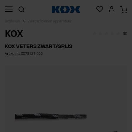
Bosbouw
Zaagschoenen apparatuur
KOX
(0)
KOX veters zwart/grijs
Artikelnr.: XX73121-000