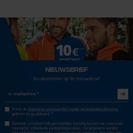
Technische specificaties
Econda Analytics
Automatische kettingsmering
Nee
Mouseflow Web Analytics Tool
Fact-Finder Tracking
Eigenschap
robuust, lange levensduur
Prestatie en functionele
Nieuwsbrief
Cookies
Nu abonneren op de nieuwsbrief
Vorm
Rond
Loop54 Personalization
Versnipperfunctie
Gepersonaliseerde homepage
Ik heb de
Algemene voorwaarden inzake gegevensbescherming
Nee
gelezen en ga akkoord. *
Opgeslagen winkelwagen
Wanneer u instemt met persoonlijke tracking kunnen we u via onze
Persoonlijke begroeting
newsletter individuele aanbiedingen doen. Uw gegevens worden
niet gedeeld met derden. U kunt uw toestemming te allen tijde met