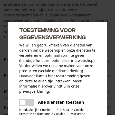
inzetbare set voor onderhoud en reparatie. Het omvat
smeernippels in gangbare uitvoeringen en
schroefdraadmaten en is ideaal voor werkplaatsen,
servicevoertuigen en mobiel gebruik. Het assortiment wordt
geleverd in een stevige, overzichtelijke kunststof kist, die voor
Toestemming voor
orde zorgt en snelle toegang tot alle onderdelen mogelijk
gegevensverwerking
maakt.
We willen gebruikmaken van diensten van
derden om de webshop en onze diensten te
verbeteren en optimaal vorm te geven
Productvoordelen
(handige functies, optimalisering webshop).
Verder willen we reclame maken voor onze
producten (sociale media/marketing).
Uitgebreide set
Daarvoor kunt u hier toestemming geven
Productinformatie
Overzichtelijk gesorteerd in robuuste kunststof koffer
en deze te allen tijd intrekken. Meer
Ideaal voor werkplaats, service en mobiel gebruik
informatie hierover vindt u in onze
privacyverklaring
.
Materiaal & onderhoud
Productdetails
delen
Alle diensten toestaan
Er is een fout opgetreden. Gelieve
Activiteitstype
delen
Datasheets
het opnieuw te proberen.
Noodzakelijke Cookies
|
Statistische Cookies
|
Materiaal
monteren
Prestatie en functionele Cookies
|
Marketing