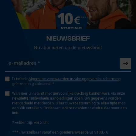
Technische specificaties
Loop54 Personalization
Automatische kettingsmering
Nee
Gepersonaliseerde homepage
Opgeslagen winkelwagen
Nieuwsbrief
Persoonlijke begroeting
Eigenschap
Nu abonneren op de nieuwsbrief
veelzijdig
Geo-IP en gebruikersdetectie
YouTube-video's
Google Maps
Versnipperfunctie
Ik heb de
Algemene voorwaarden inzake gegevensbescherming
Nee
gelezen en ga akkoord. *
Wanneer u instemt met persoonlijke tracking kunnen we u via onze
Marketing Cookies
newsletter individuele aanbiedingen doen. Uw gegevens worden
Fasewisselaar
niet gedeeld met derden. U kunt uw toestemming te allen tijde met
Nee
een klik intrekken. Onderaan iedere newsletter vindt u daarvoor een
link.
* velden zijn verplicht
Google Global Site Tag
Schuine snede
*** Inwisselbaar vanaf een goederenwaarde van 100,- €
Microsoft Advertising Universal
Nee