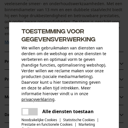
veeleisende smeer- en onderhoudswerkzaamheden. Met een
binnendiameter van 13 mm en een dubbele staalvlecht biedt
hij een hoge drukbestendigheid en betrouwbare prestaties,
ook onder zware omstandigheden. De slang is geschikt voor
veelzijdige toepassingen in werkplaats, landbouw, industrie
Toestemming voor
en Bosbouw. De robuuste rubberconstructie ...
gegevensverwerking
Meer tonen
We willen gebruikmaken van diensten van
derden om de webshop en onze diensten te
verbeteren en optimaal vorm te geven
Productvoordelen
(handige functies, optimalisering webshop).
Verder willen we reclame maken voor onze
Hoge drukbestendigheid dankzij dubbele staalvlecht
producten (sociale media/marketing).
Productinformatie
Daarvoor kunt u hier toestemming geven
Geschikt voor veeleisende smeerwerkzaamheden
en deze te allen tijd intrekken. Meer
Robuuste rubberuitvoering voor lange levensduur
informatie hierover vindt u in onze
Materiaal & onderhoud
privacyverklaring
.
Productdetails
delen
Alle diensten toestaan
Er is een fout opgetreden. Gelieve
Activiteitstype
Datasheets
delen
het opnieuw te proberen.
Materiaal
onderhoud
Noodzakelijke Cookies
|
Statistische Cookies
|
Prestatie en functionele Cookies
|
Marketing
Productveiligheidsblad (PDF)
mail