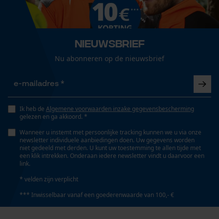
Eigenschap
bestand tegen hoge druk, met staal versterkt
Loop54 Personalization
Gepersonaliseerde homepage
Nieuwsbrief
Opgeslagen winkelwagen
Versnipperfunctie
Nu abonneren op de nieuwsbrief
Nee
Persoonlijke begroeting
Geo-IP en gebruikersdetectie
YouTube-video's
Fasewisselaar
Nee
Ik heb de
Algemene voorwaarden inzake gegevensbescherming
Google Maps
gelezen en ga akkoord. *
Wanneer u instemt met persoonlijke tracking kunnen we u via onze
newsletter individuele aanbiedingen doen. Uw gegevens worden
Schuine snede
niet gedeeld met derden. U kunt uw toestemming te allen tijde met
Marketing Cookies
Nee
een klik intrekken. Onderaan iedere newsletter vindt u daarvoor een
link.
* velden zijn verplicht
Gereedschapsloze kettingspanning
*** Inwisselbaar vanaf een goederenwaarde van 100,- €
Nee
Google Global Site Tag
Microsoft Advertising Universal