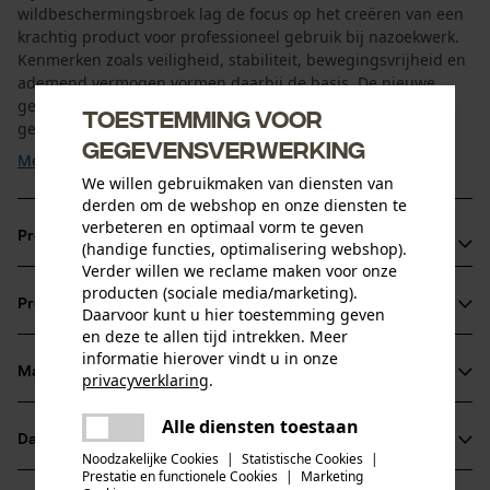
wildbeschermingsbroek lag de focus op het creëren van een
krachtig product voor professioneel gebruik bij nazoekwerk.
Kenmerken zoals veiligheid, stabiliteit, bewegingsvrijheid en
ademend vermogen vormen daarbij de basis. De nieuwe
generatie broek biedt nog meer veiligheid dankzij een
Toestemming voor
geoptimaliseerde verwerking van de ...
gegevensverwerking
Meer tonen
We willen gebruikmaken van diensten van
derden om de webshop en onze diensten te
verbeteren en optimaal vorm te geven
Productvoordelen
(handige functies, optimalisering webshop).
Verder willen we reclame maken voor onze
Zijzakken met vuilafstotende Cordura-bedekking en oogje
producten (sociale media/marketing).
Productinformatie
Daarvoor kunt u hier toestemming geven
voor markeringstape
en deze te allen tijd intrekken. Meer
100 % waterdicht, dampdoorlatend RainTex-membraan in
informatie hierover vindt u in onze
het voorste beengedeelte van de beschermingsbroek
Materiaal & onderhoud
privacyverklaring
.
Productdetails
tegen wilde varkens
delen
Alle diensten toestaan
Er is een fout opgetreden. Gelieve
Verlengde nierbescherming voor extra bescherming
Activiteitstype
Datasheets
delen
het opnieuw te proberen.
Materiaal
beschermen, werken, ongevallenpreventie, jagen
Noodzakelijke Cookies
|
Statistische Cookies
|
Prestatie en functionele Cookies
|
Marketing
Productveiligheidsblad (PDF)
mail