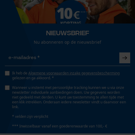
Productonderhoud
Boordafwerking
Loop54 Personalization
Elastische band
Onderhoudsinstructies
Gepersonaliseerde homepage
Volg het onderhoudsadvies op het etiket.
Opgeslagen winkelwagen
Nieuwsbrief
Geslacht
Persoonlijke begroeting
Nu abonneren op de nieuwsbrief
Uniseks
Geo-IP en gebruikersdetectie
YouTube-video's
Seizoen
Google Maps
Product geschikt voor het hele jaar
Ik heb de
Algemene voorwaarden inzake gegevensbescherming
gelezen en ga akkoord. *
Wanneer u instemt met persoonlijke tracking kunnen we u via onze
newsletter individuele aanbiedingen doen. Uw gegevens worden
Marketing Cookies
Optiek/patroon
niet gedeeld met derden. U kunt uw toestemming te allen tijde met
geruit, Tweekleurig
een klik intrekken. Onderaan iedere newsletter vindt u daarvoor een
link.
* velden zijn verplicht
Zichtbaarheid
Google Global Site Tag
*** Inwisselbaar vanaf een goederenwaarde van 100,- €
Signaalkleuren, Reflecterende paspels
Microsoft Advertising Universal